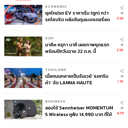
ECONOMIC
ยุคใหม่รถ EV ราคาเริ่ม (ถูก) กว่า
3.5K
รถไฮบริด หลังต้นทุนแบตเตอรี่ลด
ลง - จีนแห่บุกตลาดเกิดใหม่
POP
นาคี๓ ครุฑา นาคี เผยภาพชุดแรก
2.5K
พร้อมปักวันฉาย 22 ต.ค. นี้
THAILAND
เมื่อถนนกลายเป็นรันเวย์ ‘แยกริน
1.7K
คำ’ จัด LANNA HAUTE
COUTURE กลางสายฝน
BUSINESS
ลองใช้ Sennheiser MOMENTUM
679
5 Wireless หูฟัง 14,990 บาท ที่ให้
ผู้ใช้ถอดเปลี่ยนแบตเองได้ ก่อนกฎ
EU บังคับปีหน้า