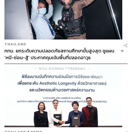
THAILAND
กทม. ยกระดับความปลอดภัยสถานศึกษาขั้นสูงสุด ชูแผน
...
‘หนี-ซ่อน-สู้’ ประกาศคุมเข้มพื้นที่ปลอดอาวุธ
THAILAND
/
NEWS