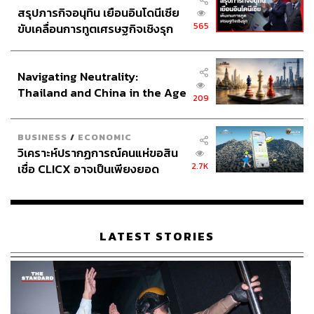
สรุปภารกิจอนุทิน เยือนอินโดนีเซีย
565
ขับเคลื่อนการทูตเศรษฐกิจเชิงรุก
ประกาศหุ้นส่วนยุทธศาสตร์ไทย –
อินโดนีเซีย
Navigating Neutrality:
Thailand and China in the Age
209
of a New Global Order
BUSINESS
/
ECONOMIC
วิเคราะห์ปรากฏการณ์คนแห่ขอสิน
2.7K
เชื่อ CLICX อาจเป็นเพียงยอด
ภูเขาน้ำแข็ง ของปัญหาหนี้ครัว
เรือนไทยที่ถูกซุกไว้
LATEST STORIES