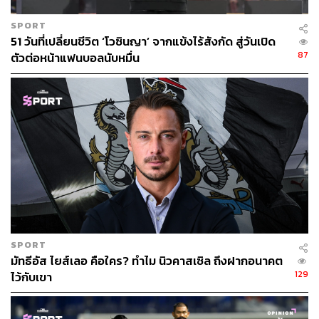
SPORT
51 วันที่เปลี่ยนชีวิต ‘โวซินญา’ จากแข้งไร้สังกัด สู่วันเปิด
87
ตัวต่อหน้าแฟนบอลนับหมื่น
SPORT
มัทธีอัส ไยส์เลอ คือใคร? ทำไม นิวคาสเซิล ถึงฝากอนาคต
129
ไว้กับเขา