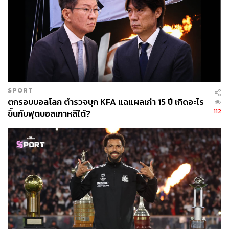
SPORT
ตกรอบบอลโลก ตำรวจบุก KFA แฉแผลเก่า 15 ปี เกิดอะไร
112
ขึ้นกับฟุตบอลเกาหลีใต้?