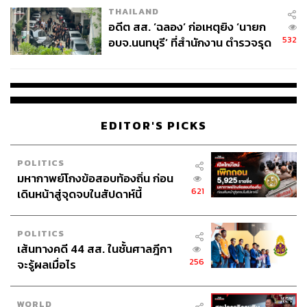
THAILAND
อดีต สส. ‘ฉลอง’ ก่อเหตุยิง ‘นายก
532
อบจ.นนทบุรี’ ที่สำนักงาน ตำรวจรุด
ลงพื้นที่
EDITOR'S PICKS
POLITICS
มหากาพย์โกงข้อสอบท้องถิ่น ก่อน
621
เดินหน้าสู่จุดจบในสัปดาห์นี้
POLITICS
เส้นทางคดี 44 สส. ในชั้นศาลฎีกา
256
จะรู้ผลเมื่อไร
WORLD