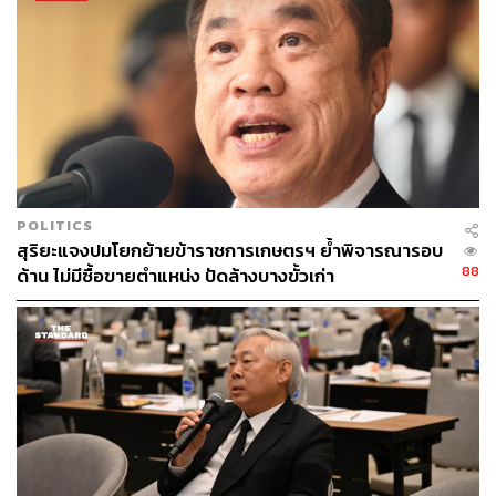
285
ABOUT THE AUTHOR
THE STANDARD TEAM
POLITICS
กองบรรณาธิการ THE STANDARD
สุริยะแจงปมโยกย้ายข้าราชการเกษตรฯ ย้ำพิจารณารอบ
88
ด้าน ไม่มีซื้อขายตำแหน่ง ปัดล้างบางขั้วเก่า