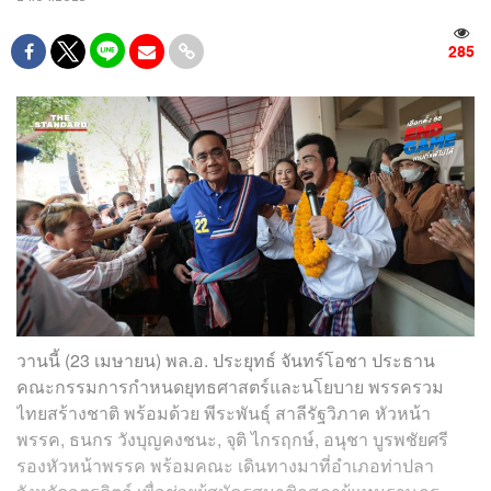
285
วานนี้ (23 เมษายน) พล.อ. ประยุทธ์ จันทร์โอชา ประธาน
คณะกรรมการกำหนดยุทธศาสตร์และนโยบาย พรรครวม
ไทยสร้างชาติ พร้อมด้วย พีระพันธุ์ สาลีรัฐวิภาค หัวหน้า
พรรค, ธนกร วังบุญคงชนะ, จุติ ไกรฤกษ์, อนุชา บูรพชัยศรี
รองหัวหน้าพรรค พร้อมคณะ เดินทางมาที่อำเภอท่าปลา