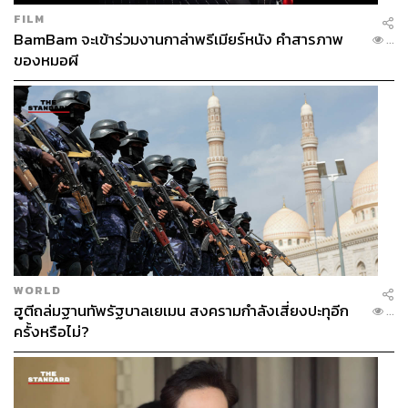
FILM
BamBam จะเข้าร่วมงานกาล่าพรีเมียร์หนัง คำสารภาพ
...
ของหมอผี
WORLD
ฮูตีถล่มฐานทัพรัฐบาลเยเมน สงครามกำลังเสี่ยงปะทุอีก
...
ครั้งหรือไม่?