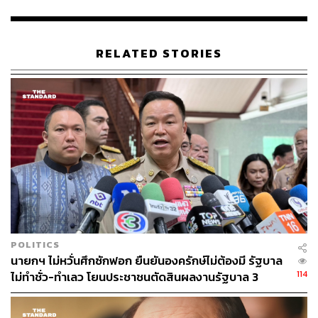
พล.อ. ประยุทธ์แก้ไข พร้อมสอบถามเกี่ยวกับการแก้ปัญหา
ที่ดินทำกินในจังหวัดอุตรดิตถ์ โดย พล.อ. ประยุทธ์ย้ำว่าได้ทำ
แล้ว แก้ปัญหาให้แล้ว และจะทำต่อถ้าได้เข้าไปเป็นรัฐบาล
RELATED STORIES
ต้องมีมาตรการในการแก้ปัญหาเหล่านี้ เพื่อให้ทุกคนอยู่ได้
อย่างสบายใจและถูกกฎหมาย เรามีวิธีการให้อยู่แล้ว
อย่างไรก็ตาม ระหว่างปราศรัยศรัณย์วุฒิประกาศหน้าเวทีว่า
ประชาชนมารอลุงตู่ 3 ชั่วโมง ถ้าไม่รักไม่ศรัทธา ไม่มารอลุง
ตู่มากขนาดนี้ ทำให้ พล.อ. ประยุทธ์สวนกลับทันทีว่า “ถ้าไม่
รักก็ไม่มาเหมือนกัน เราต้องมีน้ำใจให้กันและกัน” เรียกเสียง
เฮลั่นสนั่นเวที พร้อมกับเรียกร้องให้เลือกผู้สมัคร ส.ส. ทั้ง 3
เขตเลือกตั้ง
TAGS:
พรรครวมไทยสร้างชาติ
เลือกตั้ง 2566
ประยุทธ์ จันทร์โอชา
ศรัณย์วุฒิ ศรัณย์เกตุ
อุตรดิตถ์
POLITICS
นายกฯ ไม่หวั่นศึกซักฟอก ยืนยันองครักษ์ไม่ต้องมี รัฐบาล
114
ไม่ทำชั่ว-ทำเลว โยนประชาชนตัดสินผลงานรัฐบาล 3
เดือน