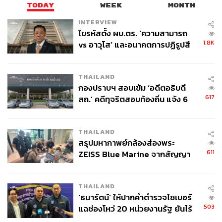
TODAY
WEEK
MONTH
INTERVIEW
ไขรหัสตั้ง ผบ.ตร. ‘ความสามารถ
1.8K
vs อาวุโส’ และอนาคตการปฏิรูปสี
กากี กับ พล.ต.อ. เอก อังสนานนท์
THAILAND
กองปราบฯ สอบเข้ม ‘อดีตอธิบดี
617
สถ.’ คดีทุจริตสอบท้องถิ่น แจ้ง 6
ข้อหาหนัก จ่อชง ป.ป.ช. 12 ส.ค. นี้
THAILAND
สรุปมหากาพย์กล้องส่องพระ
611
ZEISS Blue Marine จากสัญญา
ผลิต 8.3 ล้าน สู่ข้อพิพาท ‘มา
เวลล์ฯ’ ฟ้อง ‘โทน บางแค’ ผิดนัด
THAILAND
จ่ายหนี้-แอบระบุแบรนด์
‘ธนารัตน์’ ให้ปากคำตำรวจไซเบอร์
503
แฉช่องโหว่ 20 หน่วยงานรัฐ ยันไร้
นัยทางการเมือง