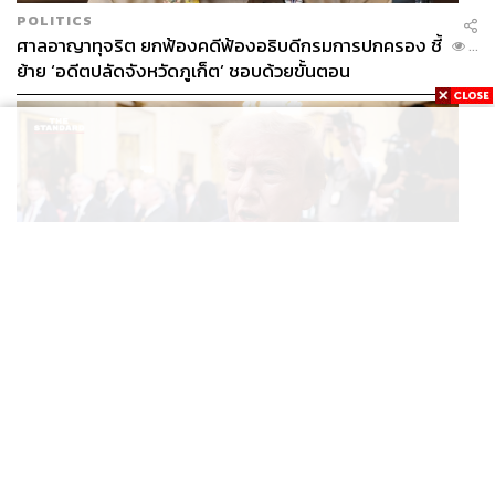
POLITICS
ศาลอาญาทุจริต ยกฟ้องคดีฟ้องอธิบดีกรมการปกครอง ชี้
...
ย้าย ‘อดีตปลัดจังหวัดภูเก็ต’ ชอบด้วยขั้นตอน
WORLD
ทรัมป์ปฏิเสธข่าวลือสหรัฐฯ ขาดแคลนอาวุธในการทำ
...
สงครามกับอิหร่าน เผยกำลังล่าตัวคนปล่อยข่าว