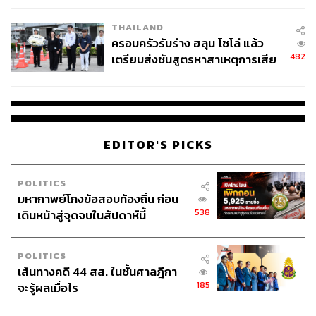
THAILAND
ครอบครัวรับร่าง ฮลุน โซโล่ แล้ว
482
เตรียมส่งชันสูตรหาสาเหตุการเสีย
ชีวิต
EDITOR'S PICKS
POLITICS
มหากาพย์โกงข้อสอบท้องถิ่น ก่อน
538
เดินหน้าสู่จุดจบในสัปดาห์นี้
POLITICS
เส้นทางคดี 44 สส. ในชั้นศาลฎีกา
185
จะรู้ผลเมื่อไร