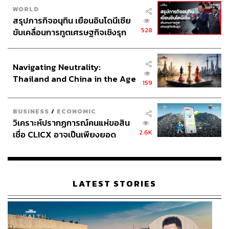
WORLD
สรุปภารกิจอนุทิน เยือนอินโดนีเซีย
528
ขับเคลื่อนการทูตเศรษฐกิจเชิงรุก
ประกาศหุ้นส่วนยุทธศาสตร์ไทย –
อินโดนีเซีย
Navigating Neutrality:
Thailand and China in the Age
159
of a New Global Order
BUSINESS
/
ECONOMIC
วิเคราะห์ปรากฏการณ์คนแห่ขอสิน
2.6K
เชื่อ CLICX อาจเป็นเพียงยอด
ภูเขาน้ำแข็ง ของปัญหาหนี้ครัว
เรือนไทยที่ถูกซุกไว้
LATEST STORIES