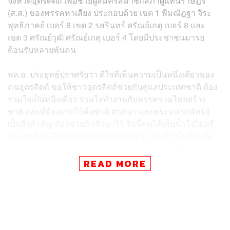
จังหวัดอุตรดิตถ์ เพื่อช่วยผู้สมัครสมาชิกสภาผู้แทนราษฎร
(ส.ส.) ของพรรคหาเสียง ประกอบด้วย เขต 1 พิมณัฎฐา จิระ
พุทธิภาคย์ เบอร์ 8 เขต 2 รสรินทร์ ศรัณย์เกตุ เบอร์ 8 และ
เขต 3 ศรัณย์วุฒิ ศรัณย์เกตุ เบอร์ 4 โดยมีประชาชนมารอ
ต้อนรับหลายพันคน
พล.อ. ประยุทธ์ปราศรัยว่า ดีใจที่เห็นความเป็นหนึ่งเดียวของ
คนอุตรดิตถ์ ขอให้ชาวอุตรดิตถ์ช่วยกันดูแลประเทศชาติ ต้อง
รวมใจเป็นหนึ่งเดียว ร่วมใจทำงานกับพรรครวมไทยสร้าง
ชาติ และที่ต้องฝากไว้คือชาติ ศาสนา และพระมหากษัตริย์
เป็นสิ่งสำคัญ ต้องช่วยกันรักษาไว้ วันนี้ตนได้เห็นน้ำใจไมตรี
คนอุตรดิตถ์ จึงขอฝากพรรครวมไทยสร้างชาติไว้ในอ้อมใจ
อุตรดิตถ์มี 3 เขตเลือกตั้ง ต้องได้ ส.ส. ทั้ง 3 คน ขอให้คน
อุตรดิตถ์รวมพลังกับพรรครวมไทยสร้างชาติ เพราะการ
READ MORE
ดำเนินการในสภาจะต้องได้เสียงข้างมากเพื่อเข้าไปทำงาน
ต่อ หลังจากทำมาแล้ว ถ้าได้เสียงมากก็จะทำงานต่อง่าย
พล.อ. ประยุทธ์กล่าวต่อไปว่า สิ่งที่ตนทำมาแล้วมีจำนวนมาก
เช่น ที่จังหวัดอุตรดิตถ์ถนนหนทางก็ทำมาแล้ว แต่จะทำต่อคือ