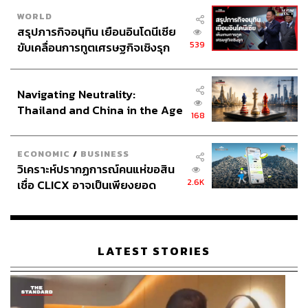
WORLD
สรุปภารกิจอนุทิน เยือนอินโดนีเซีย
539
ขับเคลื่อนการทูตเศรษฐกิจเชิงรุก
ประกาศหุ้นส่วนยุทธศาสตร์ไทย –
อินโดนีเซีย
Navigating Neutrality:
Thailand and China in the Age
168
of a New Global Order
ECONOMIC
/
BUSINESS
วิเคราะห์ปรากฏการณ์คนแห่ขอสิน
2.6K
เชื่อ CLICX อาจเป็นเพียงยอด
ภูเขาน้ำแข็ง ของปัญหาหนี้ครัว
เรือนไทยที่ถูกซุกไว้
LATEST STORIES