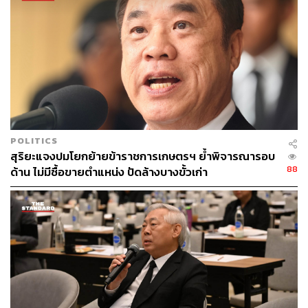
POLITICS
สุริยะแจงปมโยกย้ายข้าราชการเกษตรฯ ย้ำพิจารณารอบ
88
ด้าน ไม่มีซื้อขายตำแหน่ง ปัดล้างบางขั้วเก่า