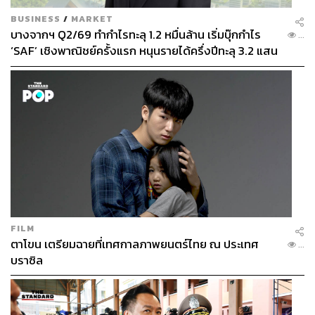
BUSINESS
/
MARKET
บางจากฯ Q2/69 ทำกำไรทะลุ 1.2 หมื่นล้าน เริ่มบุ๊กกำไร
...
‘SAF’ เชิงพาณิชย์ครั้งแรก หนุนรายได้ครึ่งปีทะลุ 3.2 แสน
ล้าน
FILM
ตาโขน เตรียมฉายที่เทศกาลภาพยนตร์ไทย ณ ประเทศ
...
บราซิล