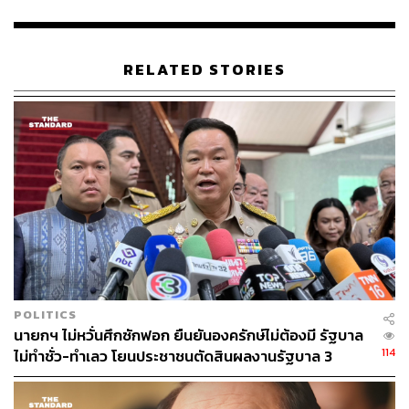
RELATED STORIES
POLITICS
นายกฯ ไม่หวั่นศึกซักฟอก ยืนยันองครักษ์ไม่ต้องมี รัฐบาล
114
ไม่ทำชั่ว-ทำเลว โยนประชาชนตัดสินผลงานรัฐบาล 3
เดือน