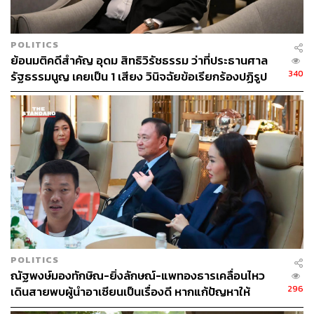
POLITICS
ย้อนมติคดีสำคัญ อุดม สิทธิวิรัชธรรม ว่าที่ประธานศาล
340
รัฐธรรมนูญ เคยเป็น 1 เสียง วินิจฉัยข้อเรียกร้องปฏิรูป
สถาบันฯ ไม่เข้าข่ายล้มล้าง
POLITICS
ณัฐพงษ์มองทักษิณ-ยิ่งลักษณ์-แพทองธารเคลื่อนไหว
296
เดินสายพบผู้นำอาเซียนเป็นเรื่องดี หากแก้ปัญหาให้
ประชาชนได้