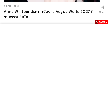
FASHION
Anna Wintour ประกาศจัดงาน Vogue World 2027 ที่
...
ซานฟรานซิสโก
News
Wealth
Pop
Podcast
Video
Now
Opinion
Careers
Events
Privacy
About
Contact
Policy
FOR
ADVERTISING
MEMBERSHIP