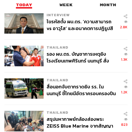
TODAY
WEEK
MONTH
INTERVIEW
ไขรหัสตั้ง ผบ.ตร. ‘ความสามารถ
2.8K
vs อาวุโส’ และอนาคตการปฏิรูปสี
กากี กับ พล.ต.อ. เอก อังสนานนท์
THAILAND
รอง ผบ.ตร. บัญชาการเหตุยิง
1.3K
โรงเรียนเทพศิรินทร์ นนทบุรี สั่ง
ค้นหา 2 รอบยืนยันไร้คนติดค้าง พบ
ศพปู่-ย่าที่บ้านพักผู้ก่อเหตุ
THAILAND
สื่อนอกจับตากราดยิง รร. ใน
1.2K
นนทบุรี ชี้ไทยมีอัตราครอบครองปืน
สูงในระดับต้นของภูมิภาค
THAILAND
สรุปมหากาพย์กล้องส่องพระ
823
ZEISS Blue Marine จากสัญญา