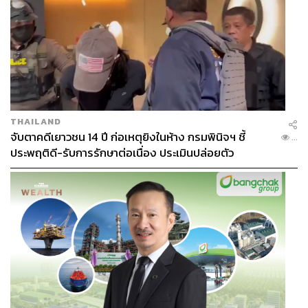
THAILAND
จับตาคดีเยาวชน 14 ปี ก่อเหตุยิงในห้าง กรมพินิจฯ ชี้
...
ประพฤติดี-รับการรักษาต่อเนื่อง ประเมินปล่อยตัว