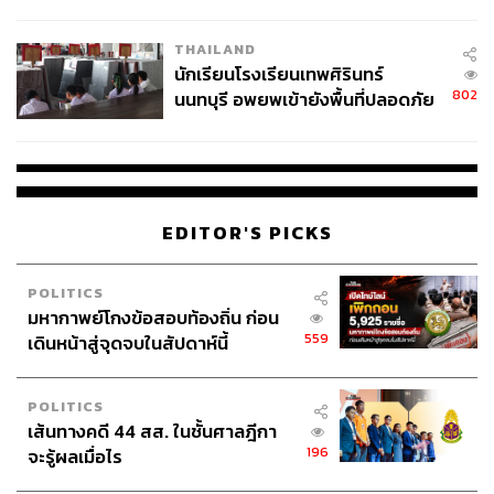
ผลิต 8.3 ล้าน สู่ข้อพิพาท ‘มา
เวลล์ฯ’ ฟ้อง ‘โทน บางแค’ ผิดนัด
THAILAND
จ่ายหนี้-แอบระบุแบรนด์
นักเรียนโรงเรียนเทพศิรินทร์
802
นนทบุรี อพยพเข้ายังพื้นที่ปลอดภัย
ชั่วคราว หลังเหตุใช้อาวุธปืนภายใน
โรงเรียนคลี่คลาย
EDITOR'S PICKS
POLITICS
มหากาพย์โกงข้อสอบท้องถิ่น ก่อน
559
เดินหน้าสู่จุดจบในสัปดาห์นี้
POLITICS
เส้นทางคดี 44 สส. ในชั้นศาลฎีกา
196
จะรู้ผลเมื่อไร