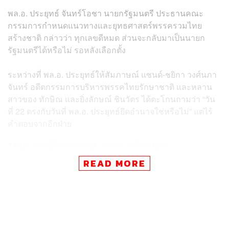
พล.อ. ประยุทธ์ จันทร์โอชา นายกรัฐมนตรี ประธานคณะ
กรรมการกำหนดแนวทางและยุทธศาสตร์พรรครวมไทย
สร้างชาติ กล่าวว่า ทุกเลขดีหมด ส่วนจะกลับมาเป็นนายก
รัฐมนตรีได้หรือไม่ รอหลังเลือกตั้ง
ระหว่างที่ พล.อ. ประยุทธ์ให้สัมภาษณ์
แซนด์-ชยิกา วงศ์นภา
จันทร์
อดีตกรรมการบริหารพรรคไทยรักษาชาติ และหลาน
สาวของ ทักษิณ และยิ่งลักษณ์ ชินวัตร ได้ตะโกนถามว่า “วัน
ที่ 22 ตรงกับวันที่ พล.อ. ประยุทธ์ยึดอำนาจใช่หรือไม่” แต่ไร้
คำตอบจากอีกฝ่าย
TAGS:
พรรคไทยรักษาชาติ
ชยิกา วงศ์นภาจันทร์
พรรครวมไทยสร้างชาติ
เลือกตั้ง 2566
READ MORE
ยิ่งลักษณ์ ชินวัตร
ประยุทธ์ จันทร์โอชา