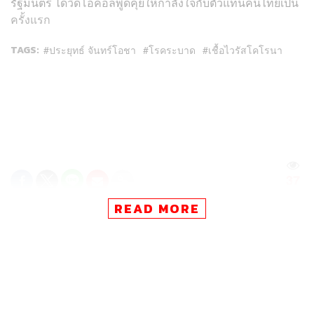
รัฐมนตรี ได้วิดีโอคอลพูดคุยให้กำลังใจกับตัวแทนคนไทยเป็น
ครั้งแรก
TAGS:
ประยุทธ์ จันทร์โอชา
โรคระบาด
เชื้อไวรัสโคโรนา
37
READ MORE
ABOUT THE AUTHOR
ธนกร วงษ์ปัญญา
บรรณาธิการข่าวในประเทศ กอง
บรรณาธิการข่าว THE STANDARD
ABOUT THE AUTHOR