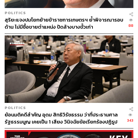
POLITICS
สุริยะแจงปมโยกย้ายข้าราชการเกษตรฯ ย้ำพิจารณารอบ
88
ด้าน ไม่มีซื้อขายตำแหน่ง ปัดล้างบางขั้วเก่า
POLITICS
ย้อนมติคดีสำคัญ อุดม สิทธิวิรัชธรรม ว่าที่ประธานศาล
343
รัฐธรรมนูญ เคยเป็น 1 เสียง วินิจฉัยข้อเรียกร้องปฏิรูป
สถาบันฯ ไม่เข้าข่ายล้มล้าง