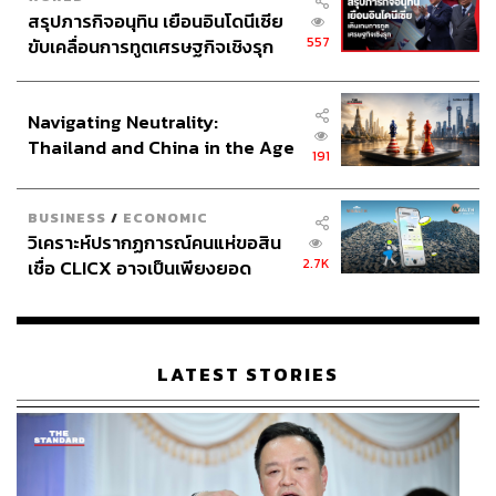
สรุปภารกิจอนุทิน เยือนอินโดนีเซีย
557
ขับเคลื่อนการทูตเศรษฐกิจเชิงรุก
ประกาศหุ้นส่วนยุทธศาสตร์ไทย –
อินโดนีเซีย
Navigating Neutrality:
Thailand and China in the Age
191
of a New Global Order
BUSINESS
/
ECONOMIC
วิเคราะห์ปรากฏการณ์คนแห่ขอสิน
2.7K
เชื่อ CLICX อาจเป็นเพียงยอด
ภูเขาน้ำแข็ง ของปัญหาหนี้ครัว
เรือนไทยที่ถูกซุกไว้
LATEST STORIES