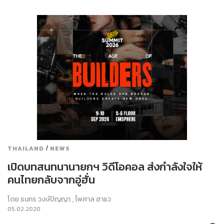
/
THAILAND
NEWS
เปิดบทสนทนานายกฯ วิดีโอคอล ส่งกำลังใจให้
คนไทยกลับจากอู่ฮั่น
โดย
ธนกร วงษ์ปัญญา
,
ไพศาล ฮาแว
05.02.2020