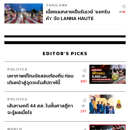
THAILAND
เมื่อถนนกลายเป็นรันเวย์ ‘แยกริน
1K
คำ’ จัด LANNA HAUTE
COUTURE กลางสายฝน
EDITOR'S PICKS
POLITICS
มหากาพย์โกงข้อสอบท้องถิ่น ก่อน
601
เดินหน้าสู่จุดจบในสัปดาห์นี้
POLITICS
เส้นทางคดี 44 สส. ในชั้นศาลฎีกา
237
จะรู้ผลเมื่อไร
WORLD