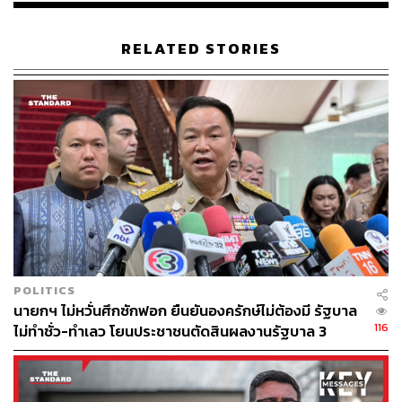
RELATED STORIES
POLITICS
นายกฯ ไม่หวั่นศึกซักฟอก ยืนยันองครักษ์ไม่ต้องมี รัฐบาล
116
ไม่ทำชั่ว-ทำเลว โยนประชาชนตัดสินผลงานรัฐบาล 3
เดือน