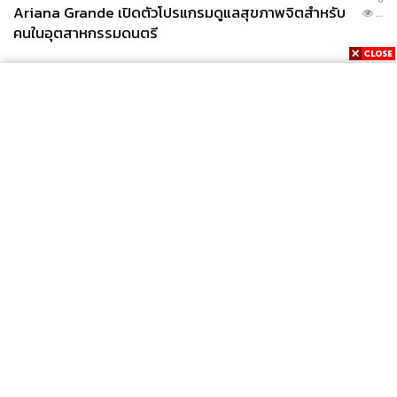
Ariana Grande เปิดตัวโปรแกรมดูแลสุขภาพจิตสำหรับ
...
คนในอุตสาหกรรมดนตรี
News
Wealth
Pop
Podcast
Video
Now
Opinion
Careers
Events
Privacy
About
Contact
Policy
FOR
ADVERTISING
MEMBERSHIP