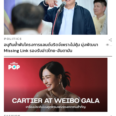
POLITICS
อนุทินย้ำพับโครงการแลนด์บริดจ์เพราะไม่คุ้ม มุ่งพัฒนา
...
Missing Link รองรับอ่าวไทย-อันดามัน
FASHION