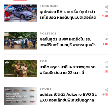
ECONOMIC
ยุคใหม่รถ EV ราคาเริ่ม (ถูก) กว่า
2.4K
รถไฮบริด หลังต้นทุนแบตเตอรี่ลด
ลง - จีนแห่บุกตลาดเกิดใหม่
POLITICS
ผลชันสูตร 8 ศพ เหตุยิงใน รร.
1.3K
เทพศิรินทร์ นนทบุรี พบกระสุนเข้า
จุดสำคัญ ‘ศีรษะ-หน้าอก’ ครูถูกยิง
4 นัด จากระยะไกล
POP
นาคี๓ ครุฑา นาคี เผยภาพชุดแรก
1.1K
พร้อมปักวันฉาย 22 ต.ค. นี้
SPORT
adidas เปิดตัว Adizero EVO SL
1K
EXO คอลเล็กชันพิเศษรับฤดูกาล
College Football