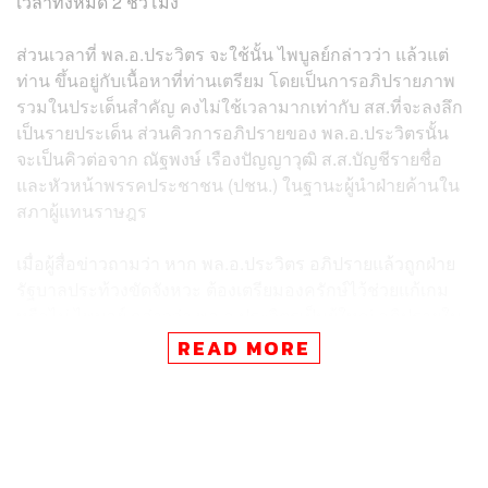
เวลาทั้งหมด 2 ชั่วโมง
ส่วนเวลาที่ พล.อ.ประวิตร จะใช้นั้น ไพบูลย์กล่าวว่า แล้วแต่
ท่าน ขึ้นอยู่กับเนื้อหาที่ท่านเตรียม โดยเป็นการอภิปรายภาพ
รวมในประเด็นสำคัญ คงไม่ใช้เวลามากเท่ากับ สส.ที่จะลงลึก
เป็นรายประเด็น ส่วนคิวการอภิปรายของ พล.อ.ประวิตรนั้น
จะเป็นคิวต่อจาก ณัฐพงษ์ เรืองปัญญาวุฒิ ส.ส.บัญชีรายชื่อ
และหัวหน้าพรรคประชาชน (ปชน.) ในฐานะผู้นำฝ่ายค้านใน
สภาผู้แทนราษฎร
เมื่อผู้สื่อข่าวถามว่า หาก พล.อ.ประวิตร อภิปรายแล้วถูกฝ่าย
รัฐบาลประท้วงขัดจังหวะ ต้องเตรียมองครักษ์ไว้ช่วยแก้เกม
หรือไม่ ไพบูลย์ กล่าวว่า พล.อ.ประวิตรเป็นผู้ใหญ่ อภิปรายใน
ญัตติอยู่แล้ว เชื่อว่าฝ่ายรัฐบาลไม่มีปัญหา จะให้เกียรติท่าน
READ MORE
และไม่มีเหตุให้ประท้วง ท่านเป็นผู้ใหญ่ดูข้อบังคับการประชุม
โดยละเอียดอยู่แล้ว
TAGS:
การอภิปรายไม่ไว้วางใจ
ณัฐพงษ์ เรืองปัญญาวุฒิ
การซักฟอกรัฐบาล
ผู้นำฝ่ายค้าน
พรรคประชาชน
ประวิตร วงษ์สุวรรณ
ไพบูลย์ นิติตะวัน