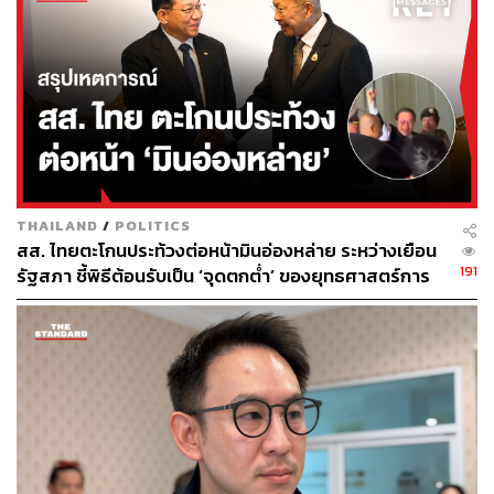
THAILAND
/
POLITICS
สส. ไทยตะโกนประท้วงต่อหน้ามินอ่องหล่าย ระหว่างเยือน
191
รัฐสภา ชี้พิธีต้อนรับเป็น ‘จุดตกต่ำ’ ของยุทธศาสตร์การ
ทูตไทย