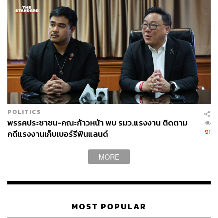
POLITICS
พรรคประชาชน-คณะก้าวหน้า พบ รมว.แรงงาน ติดตาม
91
คดีแรงงานเก็บเบอร์รีฟินแลนด์
MORE
MOST POPULAR