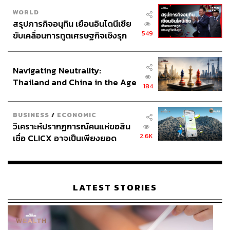
WORLD
สรุปภารกิจอนุทิน เยือนอินโดนีเซีย
549
ขับเคลื่อนการทูตเศรษฐกิจเชิงรุก
ประกาศหุ้นส่วนยุทธศาสตร์ไทย –
อินโดนีเซีย
Navigating Neutrality:
Thailand and China in the Age
184
of a New Global Order
BUSINESS
/
ECONOMIC
วิเคราะห์ปรากฏการณ์คนแห่ขอสิน
2.6K
เชื่อ CLICX อาจเป็นเพียงยอด
ภูเขาน้ำแข็ง ของปัญหาหนี้ครัว
เรือนไทยที่ถูกซุกไว้
LATEST STORIES