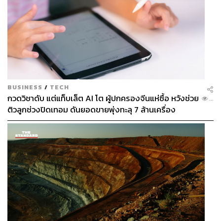
BUSINESS
/
TECH
กวดวิชาดับ แต่แท็บเล็ต AI โต ผู้ปกครองจีนแห่ซื้อ หวังช่วย
...
ติวลูกช่วงปิดเทอม ดันยอดขายพุ่งทะลุ 7 ล้านเครื่อง