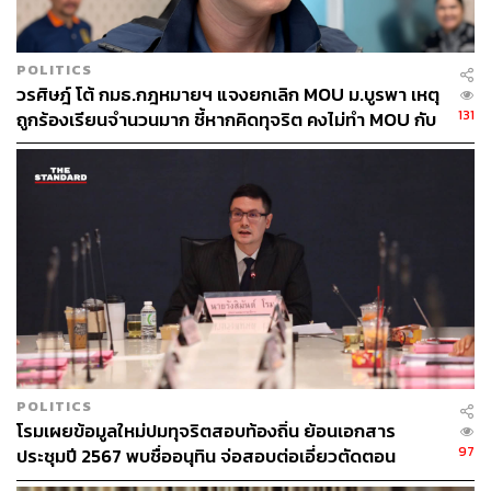
POLITICS
วรศิษฎ์ โต้ กมธ.กฎหมายฯ แจงยกเลิก MOU ม.บูรพา เหตุ
131
ถูกร้องเรียนจำนวนมาก ชี้หากคิดทุจริต คงไม่ทำ MOU กับ
5 หน่วยงาน
POLITICS
โรมเผยข้อมูลใหม่ปมทุจริตสอบท้องถิ่น ย้อนเอกสาร
97
ประชุมปี 2567 พบชื่ออนุทิน จ่อสอบต่อเอี่ยวตัดตอน
ม.บูรพา หรือไม่