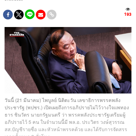
193
วันนี้ (21 มีนาคม) ไพบูลย์ นิติตะวัน เลขาธิการพรรคพลัง
ประชารัฐ (พปชร.) เปิดเผยถึงการอภิปรายไม่ไว้วางใจแพทอง
ธาร ชินวัตร นายกรัฐมนตรี ว่า พรรคพลังประชารัฐเตรียมผู้
อภิปรายไว้ 5 คน ในจำนวนนี้มี พล.อ. ประวิตร วงษ์สุวรรณ
สส.บัญชีรายชื่อ และหัวหน้าพรรคด้วย และได้รับการจัดสรร