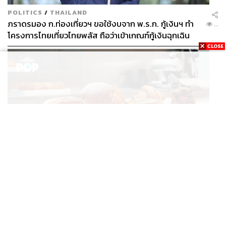
POLITICS
/
THAILAND
ภราดรมอง ก.ท่องเที่ยวฯ ขอใช้งบจาก พ.ร.ก. กู้เงินฯ ทำ
...
โครงการไทยเที่ยวไทยพลัส ถือว่าเข้าเกณฑ์กู้เงินฉุกเฉิน
FASHION
Karl Lagerfeld เปิดคาเฟ่แรกของแบรนด์ที่อัมสเตอร์ดัม
...