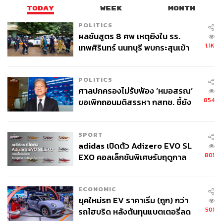
TODAY
WEEK
MONTH
POLITICS
ผลชันสูตร 8 ศพ เหตุยิงใน รร.
1.1K
เทพศิรินทร์ นนทบุรี พบกระสุนเข้า
จุดสำคัญ ‘ศีรษะ-หน้าอก’ ครูถูกยิง
4 นัด จากระยะไกล
POLITICS
ศาลปกครองไม่รับฟ้อง ‘หมอสรณ’
854
ขอเพิกถอนมติสรรหา กสทช. ชี้ยัง
ไม่ใช่ผู้เดือดร้อนเสียหาย
SPORT
adidas เปิดตัว Adizero EVO SL
801
EXO คอลเล็กชันพิเศษรับฤดูกาล
College Football
ECONOMIC
ยุคใหม่รถ EV ราคาเริ่ม (ถูก) กว่า
501
รถไฮบริด หลังต้นทุนแบตเตอรี่ลด