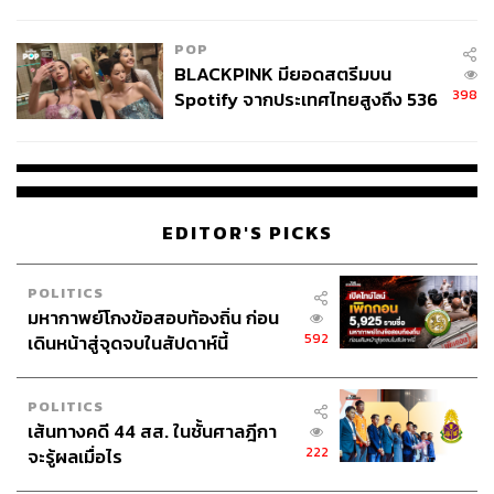
ลง - จีนแห่บุกตลาดเกิดใหม่
POP
BLACKPINK มียอดสตรีมบน
398
Spotify จากประเทศไทยสูงถึง 536
ล้านครั้ง ตลอด 10 ปีที่ผ่านมา
EDITOR'S PICKS
POLITICS
มหากาพย์โกงข้อสอบท้องถิ่น ก่อน
592
เดินหน้าสู่จุดจบในสัปดาห์นี้
POLITICS
เส้นทางคดี 44 สส. ในชั้นศาลฎีกา
222
จะรู้ผลเมื่อไร