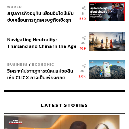
WORLD
สรุปภารกิจอนุทิน เยือนอินโดนีเซีย
539
ขับเคลื่อนการทูตเศรษฐกิจเชิงรุก
ประกาศหุ้นส่วนยุทธศาสตร์ไทย –
อินโดนีเซีย
Navigating Neutrality:
Thailand and China in the Age
169
of a New Global Order
BUSINESS
/
ECONOMIC
วิเคราะห์ปรากฏการณ์คนแห่ขอสิน
2.6K
เชื่อ CLICX อาจเป็นเพียงยอด
ภูเขาน้ำแข็ง ของปัญหาหนี้ครัว
เรือนไทยที่ถูกซุกไว้
LATEST STORIES