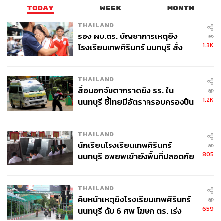
TODAY
WEEK
MONTH
THAILAND
รอง ผบ.ตร. บัญชาการเหตุยิง
1.3K
โรงเรียนเทพศิรินทร์ นนทบุรี สั่ง
ค้นหา 2 รอบยืนยันไร้คนติดค้าง พบ
ศพปู่-ย่าที่บ้านพักผู้ก่อเหตุ
THAILAND
สื่อนอกจับตากราดยิง รร. ใน
1.2K
นนทบุรี ชี้ไทยมีอัตราครอบครองปืน
สูงในระดับต้นของภูมิภาค
THAILAND
นักเรียนโรงเรียนเทพศิรินทร์
805
นนทบุรี อพยพเข้ายังพื้นที่ปลอดภัย
ชั่วคราว หลังเหตุใช้อาวุธปืนภายใน
โรงเรียนคลี่คลาย
THAILAND
คืบหน้าเหตุยิงโรงเรียนเทพศิรินทร์
659
นนทบุรี ดับ 6 ศพ โฆษก ตร. เร่ง