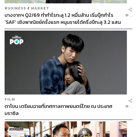
BUSINESS
/
MARKET
บางจากฯ Q2/69 ทำกำไรทะลุ 1.2 หมื่นล้าน เริ่มบุ๊กกำไร
...
‘SAF’ เชิงพาณิชย์ครั้งแรก หนุนรายได้ครึ่งปีทะลุ 3.2 แสน
ล้าน
FILM
ตาโขน เตรียมฉายที่เทศกาลภาพยนตร์ไทย ณ ประเทศ
...
บราซิล