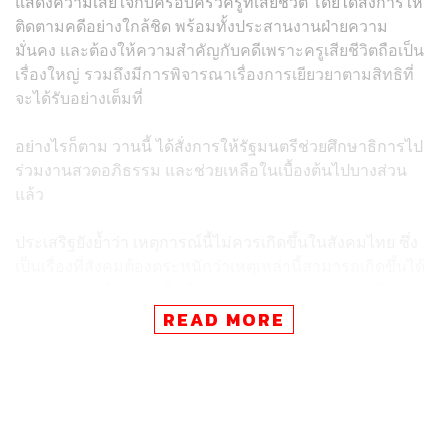
แสดงความเสียใจกับครอบครัวครูที่เสียชีวิต โดยได้สั่งการให้
ติดตามคดีอย่างใกล้ชิด พร้อมทั้งประสานงานฝ่ายความ
มั่นคง และต้องให้ความสำคัญกับคดีเพราะครูเสียชีวิตถือเป็น
เรื่องใหญ่ รวมถึงมีการพิจารณาเรื่องการเยียวยาตามสิทธิที่
จะได้รับอย่างเต็มที่
อย่างไรก็ตาม วานนี้ ได้สั่งการให้รัฐมนตรีช่วยศึกษาธิการไป
ร่วมงานสวดอภิธรรม และช่วยเหลือในเบื้องต้นไปบางส่วน
แล้ว
ประเสริฐยังย้ำว่า เหตุการณ์นี้ไม่ควรเกิดขึ้นในสังคมไทย ซึ่ง
เป็นเรื่องที่สังคมต้องตระหนักว่าเหตุเหล่านี้สามารถเกิดขึ้นได้
กับคนทุกคน ไม่ว่าจะเป็นใครสังคมต้องช่วยกันดู รวมถึงฝ่าย
ที่เกี่ยวข้องต้องให้ความสำคัญกับความปลอดภัยของ
READ MORE
ประชาชนด้วย
ส่วนการเชิญผู้บริหารโรงเรียนเอกชนสอนศาสนาในพื้นที่
จังหวัดชายแดนภาคใต้ ปอเนาะ และตาดีกา เข้าหารือที่
กระทรวงศึกษาธิการในวันพรุ่งนี้ (29 เมษายน) ประเสริฐระบุ