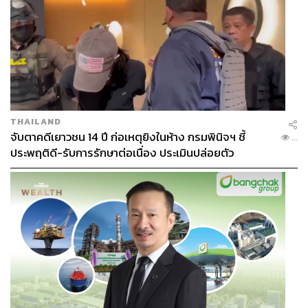
THAILAND
จับตาคดีเยาวชน 14 ปี ก่อเหตุยิงในห้าง กรมพินิจฯ ชี้
...
ประพฤติดี-รับการรักษาต่อเนื่อง ประเมินปล่อยตัว