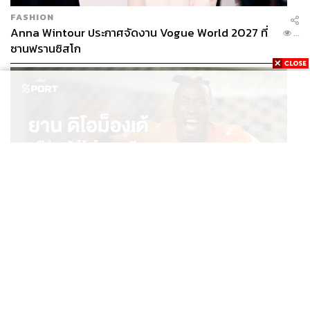
FASHION
Anna Wintour ประกาศจัดงาน Vogue World 2027 ที่
...
ซานฟรานซิสโก
SPORT
ยาน ดิโอม็องเด้ 2 ปีก่อนยังไร้สโมสรอาชีพ สู่นักเตะค่าตัว
...
125 ล้านยูโร กับคำสัญญาถึงน้องสาวผู้ล่วงลับ