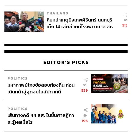
สอบปมขโมยปืนปู่ก่อเหตุ
THAILAND
คืบหน้าเหตุยิงเทพศิรินทร์ นนทบุรี
515
เด็ก 14 เสียชีวิตที่โรงพยาบาล สธ.
ยืนยันครูเสียชีวิต 5 ราย เจ็บ 22
ราย
EDITOR'S PICKS
POLITICS
มหากาพย์โกงข้อสอบท้องถิ่น ก่อน
559
เดินหน้าสู่จุดจบในสัปดาห์นี้
POLITICS
เส้นทางคดี 44 สส. ในชั้นศาลฎีกา
196
จะรู้ผลเมื่อไร