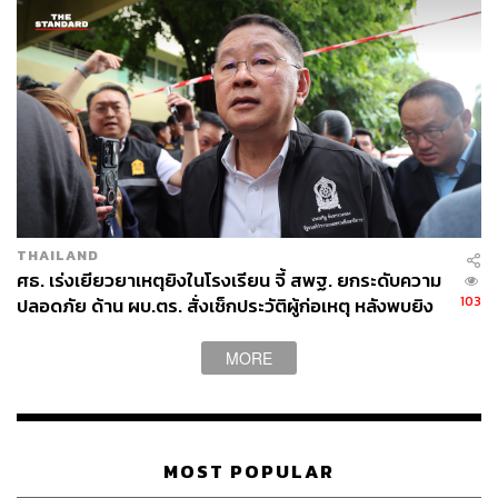
THAILAND
ศธ. เร่งเยียวยาเหตุยิงในโรงเรียน จี้ สพฐ. ยกระดับความ
103
ปลอดภัย ด้าน ผบ.ตร. สั่งเช็กประวัติผู้ก่อเหตุ หลังพบยิง
จุดตายแม่นยำ
MORE
MOST POPULAR