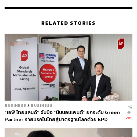
RELATED STORIES
124
ABOUT THE AUTHOR
เริ่มต้น เขมะเพ็ชร
กองบรรณาธิการคัลเจอร์ สำนักข่าว THE
STANDARD
BUSINESS
/
BUSINESS
“เอพี ไทยแลนด์” จับมือ “นิปปอนเพนต์” ยกระดับ Green
205
Partner รายแรกในไทยสู่มาตรฐานโลกด้วย EPD
International พร้อมชูแนวคิด Global Standards for
Global Sustainable Living ส่งมอบบ้านคุณภาพ ลด