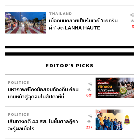
College Football
THAILAND
เมื่อถนนกลายเป็นรันเวย์ ‘แยกริน
0
คำ’ จัด LANNA HAUTE
COUTURE กลางสายฝน
EDITOR'S PICKS
POLITICS
มหากาพย์โกงข้อสอบท้องถิ่น ก่อน
601
เดินหน้าสู่จุดจบในสัปดาห์นี้
POLITICS
เส้นทางคดี 44 สส. ในชั้นศาลฎีกา
237
จะรู้ผลเมื่อไร