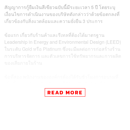
สัญญาการกู้ยืมเงินสีเขียวฉบับนี้มีระยะเวลา 5 ปี โดยระบุ
เงื่อนไขการดำเนินงานของบริษัทดังกล่าวว่าด้วยข้อตกลงที่
เกี่ยวข้องกับสิ่งแวดล้อมและความยั่งยืน 3 ประการ
ข้อแรก เกี่ยวกับร้านค้าและรีเทลที่ต้องได้มาตรฐาน
Leadership in Energy and Environmental Design (LEED)
ในระดับ Gold หรือ Platinum ซึ่งจะมีผลต่อการก่อสร้างร้าน
การบริหารจัดการ และตัวเลขการใช้ทรัพยากรและการผลิต
ของเสียภายในร้าน
ข้อที่สอง พนักงานขององค์กรต้องได้รับชั่วโมงการอบรมที่
เพิ่มขึ้น และข้อสุดท้ายคือการใช้วัสดุ Re-Nylon ที่ทำมาจาก
พลาสติกรีไซเคิลและขยะทางทะเลในการผลิตสินค้าทั้งหมด
READ MORE
แทนการใช้ไนลอนแท้ภายในปี 2021 หากทางบริษัทสามารถ
ทำตามเงื่อนไขทั้งสามภายในระยะเวลาที่ระบุไว้ในสัญญาก็
จะได้รับการปรับลดอัตราดอกเบี้ยเป็นพิเศษ
นับว่าเป็นอีกหนึ่งพันธกิจของ Prada Group ซึ่งประกอบไป