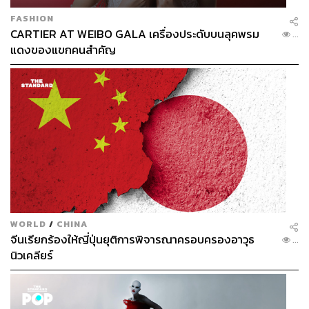
FASHION
CARTIER AT WEIBO GALA เครื่องประดับบนลุคพรม
...
แดงของแขกคนสำคัญ
WORLD
/
CHINA
จีนเรียกร้องให้ญี่ปุ่นยุติการพิจารณาครอบครองอาวุธ
...
นิวเคลียร์