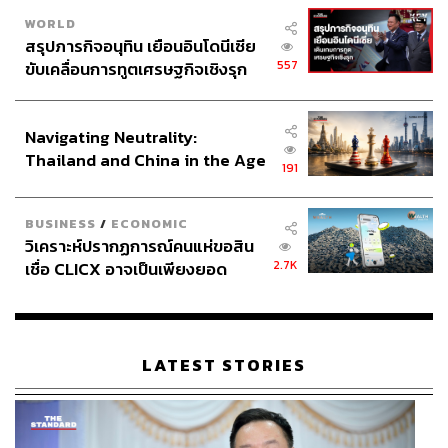
WORLD
สรุปภารกิจอนุทิน เยือนอินโดนีเซีย
557
ขับเคลื่อนการทูตเศรษฐกิจเชิงรุก
ประกาศหุ้นส่วนยุทธศาสตร์ไทย –
อินโดนีเซีย
Navigating Neutrality:
Thailand and China in the Age
191
of a New Global Order
BUSINESS
/
ECONOMIC
วิเคราะห์ปรากฏการณ์คนแห่ขอสิน
2.7K
เชื่อ CLICX อาจเป็นเพียงยอด
ภูเขาน้ำแข็ง ของปัญหาหนี้ครัว
เรือนไทยที่ถูกซุกไว้
LATEST STORIES