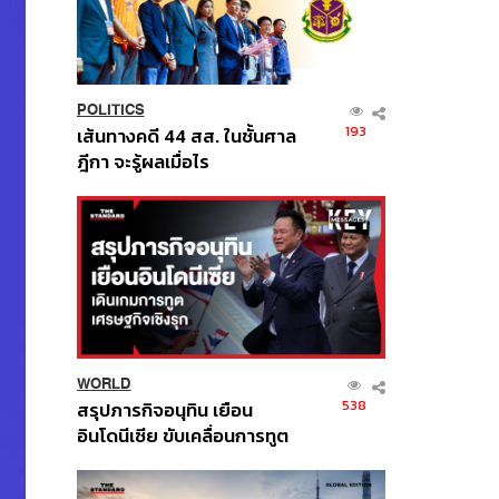
POLITICS
193
เส้นทางคดี 44 สส. ในชั้นศาล
ฎีกา จะรู้ผลเมื่อไร
WORLD
538
สรุปภารกิจอนุทิน เยือน
อินโดนีเซีย ขับเคลื่อนการทูต
เศรษฐกิจเชิงรุก ประกาศหุ้น
ส่วนยุทธศาสตร์ไทย –