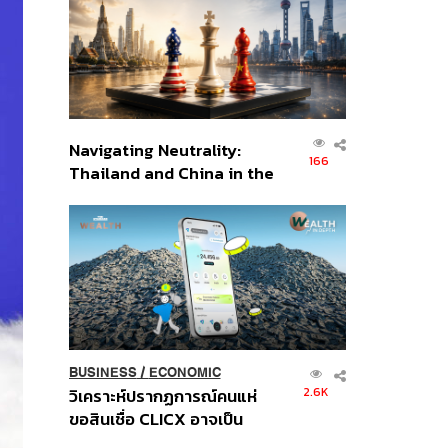
อินโดนีเซีย
Navigating Neutrality:
166
Thailand and China in the
Age of a New Global
Order
BUSINESS
/
ECONOMIC
2.6K
วิเคราะห์ปรากฏการณ์คนแห่
ขอสินเชื่อ CLICX อาจเป็น
เพียงยอดภูเขาน้ำแข็ง ของ