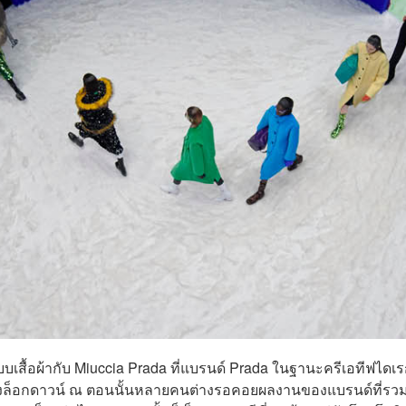
บบเสื้อผ้ากับ Miuccia Prada ที่แบรนด์ Prada ในฐานะครีเอทีฟไดเ
ในช่วงล็อกดาวน์ ณ ตอนนั้นหลายคนต่างรอคอยผลงานของแบรนด์ที่รว