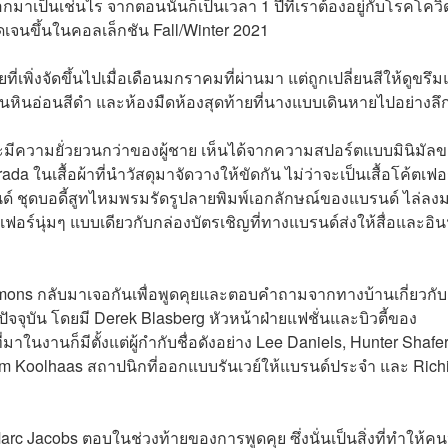
เป็นเช่นไร จากตอนนั้นก็เป็นเวลา 1 ปีที่เราต้องอยู่กับโรคโควิ
เจนขึ้นในคอลเล็กชัน Fall/Winter 2021
ที่เพิ่งจัดขึ้นไปเมื่อเดือนมกราคมที่ผ่านมา แต่ถูกเปลี่ยนสีให้ดูขรึ
พื้นหินอ่อนสีดำ และห้องมืดห้องสุดท้ายที่นางแบบเดินหายไปอย่างลึ
ิงจะมีความยั่วยวนกว่าของผู้ชาย เห็นได้จากความสปอร์ตแบบมินิมัล
ในเสื้อผ้าที่นำวัสดุมาจัดวางให้ขัดกัน ไม่ว่าจะเป็นเสื้อโค้ตเฟอ
ด์ ชุดบอดี้สูทไหมพรมรัดรูปลายพิมพ์เอกลักษณ์ของแบรนด์ ไล่ลงม
ขนเฟอร์นุ่มๆ แบบเดียวกับกล่องบัตรเชิญที่ทางแบรนด์ส่งให้สื่อและอิน
mons กลับมาเจอกันเพื่อพูดคุยและตอบคำถามจากทางบ้านเกี่ยวกับ
บัน โดยมี Derek Blasberg หัวหน้าฝ่ายแฟชั่นและบิวตี้ของ
าในงานก็มีตั้งแต่ผู้กำกับชื่อดังอย่าง Lee Daniels, Hunter Shafer
em Koolhaas สถาปนิกที่ออกแบบรันเวย์ให้แบรนด์ประจำ และ Rich
Marc Jacobs ตอบในช่วงท้ายของการพูดคุย ซึ่งนั่นเป็นสิ่งที่ทำให้ค