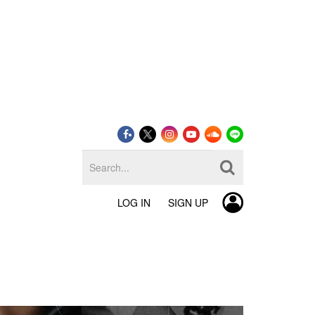
LOG IN
SIGN UP