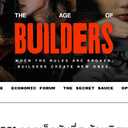
E
ECONOMIC FORUM
THE SECRET SAUCE​
OP