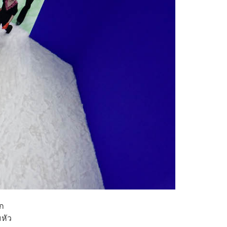
รก
มหัว