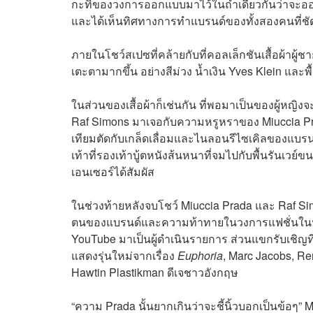
กะทิของวงการออกแบบมาไว้ในถ้ำเดียวกันว่าจะออกมา
และได้เห็นทิศทางการทำแบรนด์ของทั้งสองคนที่ชัด
ภายในโชว์สเปซที่คล้ายกับที่คอลเล็กชันเสื้อผ้าผู้ชาย
เตะตามากขึ้น อย่างสีม่วง น้ำเงิน Yves Klein และ
ในส่วนของเสื้อผ้าก็เช่นกัน ที่พอมาเป็นของผู้หญ
Raf Simons มาเจอกับความหรูหราของ Miuccia Prada 
เทียมตัดกับเกล็ดเลื่อมและไนลอนรีไซเคิลของแบรน
เท้าที่รองเท้าบู้ตหนังส้นหนาที่จมไปกับพื้นรันเวย์
เอนเซอร์ได้สัมผัส
ในช่วงท้ายหลังจบโชว์ Miuccia Prada และ Raf Si
ตนของแบรนด์และความท้าทายในวงการแฟชั่นในปัจจุ
YouTube มาเป็นผู้ดำเนินรายการ ส่วนแขกรับเชิญที่ม
แสดงรุ่นใหม่จากเรื่อง
Euphoria
, Marc Jacobs, R
Hawtin Plastikman ดีเจชาวอังกฤษ
“ความ Prada นั้นยากเกินว่าจะชี้นิ้วบอกเป็นข้อๆ” 