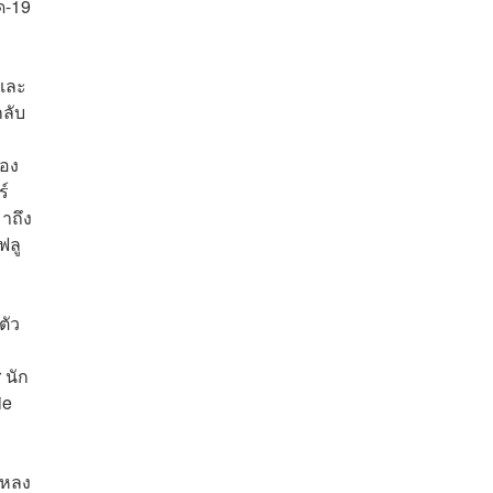
ด-19
มและ
กลับ
ของ
ร์
าถึง
ฟลู
ตัว
 นัก
ie
นหลง