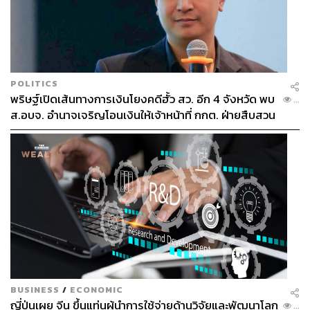
POLITICS
พริษฐ์เปิดเส้นทางการเงินโยงคดีฮั้ว สว. อีก 4 จังหวัด พบ
...
ส.อบจ. อำนาจเจริญโอนเงินให้เจ้าหน้าที่ กกต. ฝ่ายสืบสวน
BUSINESS
/
ECONOMIC
ญี่ปุ่นเผย จีน ขึ้นแท่นผู้นำการใช้จ่ายด้านวิจัยและพัฒนาโลก
...