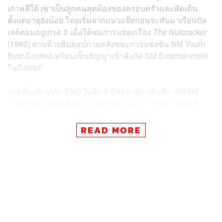
เกาหลีใต้ เขาเป็นลูกคนสุดท้องของครอบครัวและหัดเต้น
ตั้งแต่อายุยังน้อย โดยเริ่มจากแนวแจ๊สก่อนจะหันมาเรียนบัล
เลต์ตอนอยู่เกรด 3 เมื่อได้ชมการแสดงเรื่อง
The Nutcracker
(1982) ตามด้วยฮิปฮอปภายหลังชนะการแข่งขัน SM Youth
Best Contest พร้อมเซ็นสัญญาเข้าสังกัด SM Entertainment
ในปี 2007
กระทั่งเดบิวต์กับ EXO ในอีก 5 ปีต่อมาด้วยซิงเกิล ‘
MAMA
’
ก่อนเดินหน้าเก็บเกี่ยวประสบการณ์และประสบความสำเร็จ
ท่วมท้นเช่นปัจจุบันจากผลงานอัลบั้มกว่า 20 ชุด รวมอัลบั้ม
โซโล่อย่าง
KAI
(2020) ที่ส่งให้เขาคว้ารางวัล Asian Pop
READ MORE
Music Awards สาขา Best Male Artist และ
Peaches
(2021)
ที่มีซิงเกิล
Peaches
,
Vanilla
,
Blue
ฯลฯ
นอกจากนี้ Kai ยังได้รับเลือกให้เป็นหนึ่งในสมาชิกวงบอยแบน
ด์ซูเปอร์กรุ๊ปอย่าง SuperM และมีผลงานแสดงซีรีส์หลายเรื่อง
ไม่ว่าบทรับเชิญ บทสมทบ หรือบทนำ ตั้งแต่
To the Beautiful
You
(2012),
Choco Bank
(2016),
Andante
(2017),
Spring