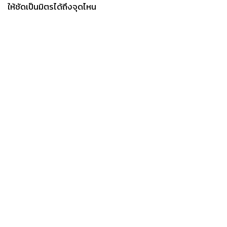
ให้ชัดเป็นมิตรได้ถึงจุดไหน
News
Wealth
Pop
Podcast
Video
Now
Opinion
Careers
Events
Privacy
About
Contact
Policy
FOR
ADVERTISING
MEMBERSHIP