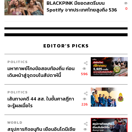
BLACKPINK มียอดสตรีมบน
0
Spotify จากประเทศไทยสูงถึง 536
ล้านครั้ง ตลอด 10 ปีที่ผ่านมา
EDITOR'S PICKS
POLITICS
มหากาพย์โกงข้อสอบท้องถิ่น ก่อน
596
เดินหน้าสู่จุดจบในสัปดาห์นี้
POLITICS
เส้นทางคดี 44 สส. ในชั้นศาลฎีกา
226
จะรู้ผลเมื่อไร
WORLD
สรุปภารกิจอนุทิน เยือนอินโดนีเซีย