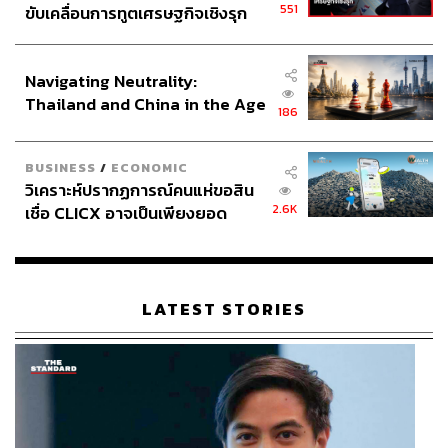
551
ขับเคลื่อนการทูตเศรษฐกิจเชิงรุก
ประกาศหุ้นส่วนยุทธศาสตร์ไทย –
อินโดนีเซีย
Navigating Neutrality:
Thailand and China in the Age
186
of a New Global Order
BUSINESS
/
ECONOMIC
วิเคราะห์ปรากฏการณ์คนแห่ขอสิน
2.6K
เชื่อ CLICX อาจเป็นเพียงยอด
ภูเขาน้ำแข็ง ของปัญหาหนี้ครัว
เรือนไทยที่ถูกซุกไว้
LATEST STORIES