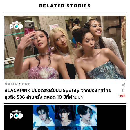
ABOUT THE AUTHOR
RELATED STORIES
ธนากร สุนทร
จบจากคณะนิเทศศาสตร์ มหาวิทยาลัยรังสิต
ชอบดูคอนเสิร์ต ใช้บทเพลงของ The 1975
เป็นพลังขับเคลื่อนชีวิต และอยากเป็นนักเขียน
ที่มีคนอยากอ่าน
MUSIC
/
POP
BLACKPINK มียอดสตรีมบน Spotify จากประเทศไทย
498
สูงถึง 536 ล้านครั้ง ตลอด 10 ปีที่ผ่านมา