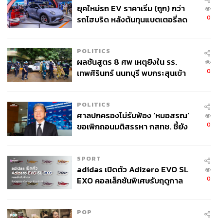
ยุคใหม่รถ EV ราคาเริ่ม (ถูก) กว่า
0
รถไฮบริด หลังต้นทุนแบตเตอรี่ลด
ลง - จีนแห่บุกตลาดเกิดใหม่
POLITICS
ผลชันสูตร 8 ศพ เหตุยิงใน รร.
0
เทพศิรินทร์ นนทบุรี พบกระสุนเข้า
จุดสำคัญ ‘ศีรษะ-หน้าอก’ ครูถูกยิง
4 นัด จากระยะไกล
POLITICS
ศาลปกครองไม่รับฟ้อง ‘หมอสรณ’
0
ขอเพิกถอนมติสรรหา กสทช. ชี้ยัง
ไม่ใช่ผู้เดือดร้อนเสียหาย
SPORT
adidas เปิดตัว Adizero EVO SL
0
EXO คอลเล็กชันพิเศษรับฤดูกาล
College Football
POP