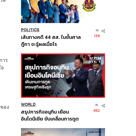
POLITICS
139
เส้นทางคดี 44 สส. ในชั้นศาล
ฎีกา จะรู้ผลเมื่อไร
ำการ
ือ
WORLD
้นของ
492
สรุปภารกิจอนุทิน เยือน
อินโดนีเซีย ขับเคลื่อนการทูต
เศรษฐกิจเชิงรุก ประกาศหุ้น
ส่วนยุทธศาสตร์ไทย –