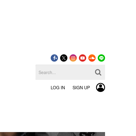
LOG IN
SIGN UP