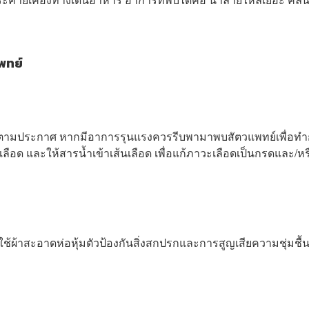
พทย์
ี่ยงตามประกาศ หากมีอาการรุนแรงควรรีบพามาพบสัตวแพทย์เพื่อท
ือด และให้สารน้ำเข้าเส้นเลือด เพื่อแก้ภาวะเลือดเป็นกรดและ/หร
ใช้ผ้าสะอาดห่อหุ้มตัวป้องกันสิ่งสกปรกและการสูญเสียความชุ่มชื