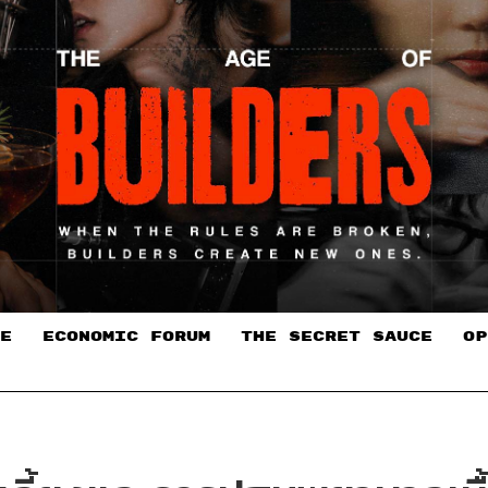
E
ECONOMIC FORUM
THE SECRET SAUCE​
OP