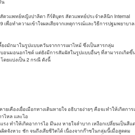
กัน
พทย์หญิงปาลิดา กีร์ติบุตร สัตวแพทย์ประจำคลินิก Internal
 เพื่อทำความเข้าใจผลเสียจากเหตุการณ์และวิธีการปฐมพยาบาลส
ลี้ยงมักมาในรูปแบบควันจากการเผาไหม้ ซึ่งเป็นสารกลุ่ม
นมอนอกไซด์ แต่ยังมีการสัมผัสในรูปแบบอื่นๆ ที่สามารถเกิดขึ้น
ดยแบ่งเป็น 2 กรณี ดังนี้
ยเคืองเยื่อเมือกทางเดินหายใจ อธิบายง่ายๆ คือจะทำให้เกิดกา
ำตาไหล และไอ
รง ทำให้เกิดอาการไอ มึนงง หายใจลำบาก เหงือกเปลี่ยนเป็นสีแ
นผิดจังหวะ ชัก จนถึงเสียชีวิตได้ เนื่องจากก๊าซในกลุ่มนี้เมื่อสูดดม