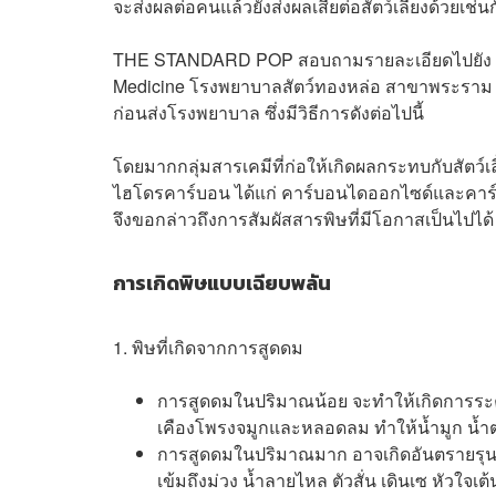
จะส่งผลต่อคนแล้วยังส่งผลเสียต่อสัตว์เลี้ยงด้วยเช่น
THE STANDARD POP สอบถามรายละเอียดไปยัง สัตวแ
Medicine โรงพยาบาลสัตว์ทองหล่อ สาขาพระราม 9
ก่อนส่งโรงพยาบาล ซึ่งมีวิธีการดังต่อไปนี้
โดยมากกลุ่มสารเคมีที่ก่อให้เกิดผลกระทบกับสัตว์เ
ไฮโดรคาร์บอน ได้แก่ คาร์บอนไดออกไซด์และคาร์บอ
จึงขอกล่าวถึงการสัมผัสสารพิษที่มีโอกาสเป็นไปได้ โ
การเกิดพิษแบบเฉียบพลัน
1. พิษที่เกิดจากการสูดดม
การสูดดมในปริมาณน้อย จะทำให้เกิดการระคา
เคืองโพรงจมูกและหลอดลม ทำให้น้ำมูก น้
การสูดดมในปริมาณมาก อาจเกิดอันตรายรุนแ
เข้มถึงม่วง น้ำลายไหล ตัวสั่น เดินเซ หัวใจเต้