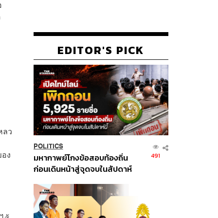
อ
ุ
EDITOR'S PICK
เหลว
POLITICS
ของ
491
มหากาพย์โกงข้อสอบท้องถิ่น
ก่อนเดินหน้าสู่จุดจบในสัปดาห์
นี้
ไส้