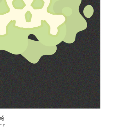
ู้
จาก