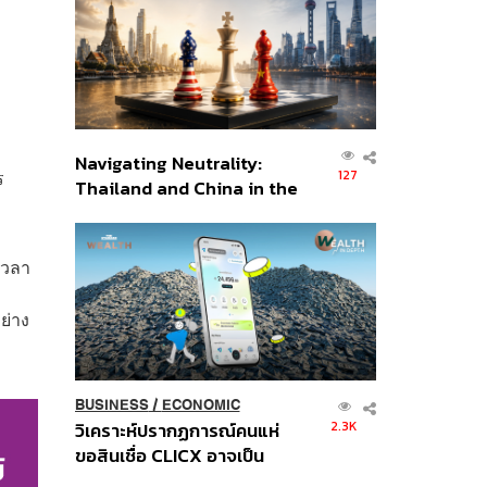
อินโดนีเซีย
Navigating Neutrality:
ร
127
Thailand and China in the
Age of a New Global
Order
เวลา
ย่าง
BUSINESS
/
ECONOMIC
2.3K
วิเคราะห์ปรากฏการณ์คนแห่
ขอสินเชื่อ CLICX อาจเป็น
เพียงยอดภูเขาน้ำแข็ง ของ