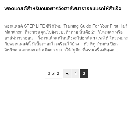
พอดแคสต์สำหรับคนอยากวิ่งฮาล์ฟมาราธอนแรกให้สำเร็จ
พอดแคสต์ STEP LIFE ซีรีส์ใหม่ ‘Training Guide For Your First Half
Marathon’ ที่จะชวนคุณไปยังระยะท้าทาย นั่นคือ 21 กิโลเมตร หรือ
ฮาล์ฟมาราธอน วิ่งมาแล้วแค่ไหนถึงจะไปฮาล์ฟฯ แรกได้ ใครเหมาะ
กับพอดแคสต์นี้ มีเนื้อหาอะไรเตรียมไว้บ้าง ต๊ะ พิภู ร่วมกับ ป๊อก
อิทธิพล และหมอเมย์ สมิตดา จะมาให้ ‘คู่มือ’ ที่ครบเครื่องที่สุดส...
2 of 2
«
1
2