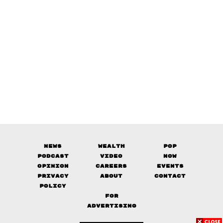
News
Wealth
Pop
Podcast
Video
Now
Opinion
Careers
Events
Privacy
About
Contact
Policy
FOR
ADVERTISING