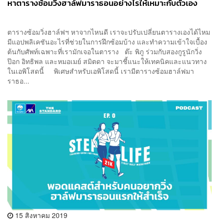
หาตารางซ้อมวิ่งฮาล์ฟมาราธอนอย่างไรให้เหมาะกับตัวเอง
ตารางซ้อมวิ่งฮาล์ฟฯ หาจากไหนดี เราจะปรับเปลี่ยนตารางเองได้ไหม
มีแอปพลิเคชันอะไรที่ช่วยในการฝึกซ้อมบ้าง และทำความเข้าใจเบื้อง
ต้นกับศัพท์เฉพาะที่เรามักเจอในตาราง ต๊ะ พิภู ร่วมกับสองกูรูนักวิ่ง
ป๊อก อิทธิพล และหมอเมย์ สมิตดา จะมาชี้แนะให้เทคนิคและแนวทาง
ในเอพิโสดนี้ พิเศษสำหรับเอพิโสดนี้ เรามีตารางซ้อมฮาล์ฟมา
ราธอ...
15 สิงหาคม 2019