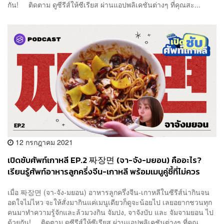
กัน! ติดตาม ดูซีรีส์ให้ซีเรียส ผ่านแอปพลิเคชันต่างๆ ที่คุณสะ...
12 กรกฎาคม 2021
เปิดซับศัพท์เกาหลี EP.2 짜장면 (จา-จัง-มยอน) คืออะไร?
เรียนรู้ศัพท์อาหารลูกครึ่งจีน-เกาหลี พร้อมเมนูคู่ซี้ที่ไม่ควร
พลาด
เมื่อ 짜장면 (จา-จัง-มยอน) อาหารลูกครึ่งจีน-เกาหลีในซีรีส์น่ากินจน
อดใจไม่ไหว จะให้สั่งมากินแค่เมนูเดียวก็ดูจะน้อยไป เลยอยากชวนทุก
คนมาทำความรู้จักและล้วมวงกิน จัมปง, จาจังบับ และ จัมจามยอน ไป
ด้วยกัน! ติดตาม ดูซีรีส์ให้ซีเรียส ผ่านแอปพลิเคชันต่างๆ ที่คุณ