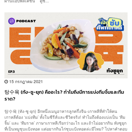
ผ่านแอปพลิเคชัน ดูซ...
15 กรกฎาคม 2021
탕수육 (ทัง-ซู-ยุก) คืออะไร? ทำไมถึงมีการแบ่งทีมจิ้มและทีม
ราด?
탕수육 (ทัง-ซู-ยุก) อีกหนึ่งเมนูอาหารลูกครึ่งจีน-เกาหลีที่ทำให้คน
เกาหลีต้อง ‘แบ่งทีม’ ทั้งในซีรีส์และชีวิตจริง! ทำไมถึงต้องแบ่งเป็น ‘ทีม
จิ้ม’ และ ‘ทีมราด’ ภาษาเกาหลีเรียกว่าอะไร และถ้าไม่อยากกิน ทังซูยุก
ที่เป็นหมูชุบแป้งทอด แต่อยากกินไก่ชุบแป้งทอดล่ะมีไหม? ไปหาคำตอบ