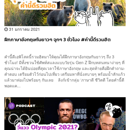
31 มกราคม 2021
ฝึกภาษาอังกฤษกันยาวๆ จุกๆ 3 ชั่วโมง #คำนี้ดีรวมฮิต
คำนี้ดีเอพิโสดนี้รวมฮิตมาให้คุณได้ฝึกภาษาอังกฤษกันยาวๆ ถึง 3
ชั่วโมง! มีทั้งชวนใช้ศัพท์สแลงแบบวัยรุ่น Gen Z ฝึกบทสนทนาง่ายๆ ที่
คุณน่าจะได้ยินบ่อยที่สุดเวลาใช้ภาษาอังกฤษ และสุดท้ายคือฝึกคำถาม-
คำตอบ เตรียมตัวไว้ก่อนไปเที่ยว เตรียมหาที่นั่งสบายๆ พร้อมน้ำสักแก้ว
แล้วมาท่องไปพร้อมๆ กันเลย ลิงก์เข้ากลุ่ม ‘ภาษาดี ชีวิตดี โดยคำนี้ดี
พอดแค...