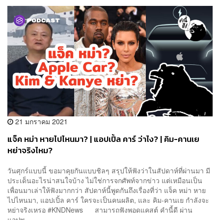
21 มกราคม 2021
แจ็ค หม่า หายไปไหนมา? | แอปเปิ้ล คาร์ ว่าไง? | คิม-คานเย
หย่าจริงไหม?
วันศุกร์แบบนี้ ขอมาคุยกันแบบชิลๆ สรุปให้ฟังว่าในสัปดาห์ที่ผ่านมา มี
ประเด็นอะไรน่าสนใจบ้าง ไม่ใช่การจกศัพท์จากข่าว แต่เหมือนเป็น
เพื่อนมาเล่าให้ฟังมากกว่า สัปดาห์นี้พูดกันถึงเรื่องที่ว่า แจ็ค หม่า หาย
ไปไหนมา, แอปเปิ้ล คาร์ ใครจะเป็นคนผลิต, และ คิม-คานเย กำลังจะ
หย่าจริงเหรอ #KNDNews สามารถฟังพอดแคสต์ คำนี้ดี ผ่าน
แอปพ...