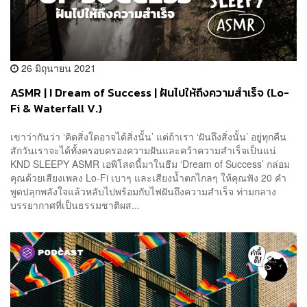
26 มิถุนายน 2021
ASMR | I Dream of Success | ฝันไปให้ถึงความสำเร็จ (Lo-
Fi & Waterfall V.)
เขาว่ากันว่า ‘คิดสิ่งใดอาจได้สิ่งนั้น’ แต่ถ้าเรา ‘ฝันถึงสิ่งนั้น’ อยู่ทุกคืน
สักวันเราจะได้ทั้งครอบครองความฝันและคว้าความสำเร็จเป็นแน่
KND SLEEPY ASMR เอพิโสดนี้มาในธีม ‘Dream of Success’ กล่อม
คุณด้วยเสียงเพลง Lo-Fi เบาๆ และเสียงน้ำตกไกลๆ ให้คุณฟัง 20 คำ
พูดปลุกพลังใจแล้วหลับไปพร้อมกับไฟฝันถึงความสำเร็จ ท่ามกลาง
บรรยากาศที่เป็นธรรมชาติผส...