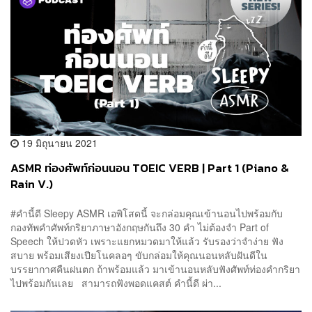
19 มิถุนายน 2021
ASMR ท่องศัพท์ก่อนนอน TOEIC VERB | Part 1 (Piano &
Rain V.)
#คำนี้ดี Sleepy ASMR เอพิโสดนี้ จะกล่อมคุณเข้านอนไปพร้อมกับ
กองทัพคำศัพท์กริยาภาษาอังกฤษกันถึง 30 คำ ไม่ต้องจำ Part of
Speech ให้ปวดหัว เพราะแยกหมวดมาให้แล้ว รับรองว่าจำง่าย ฟัง
สบาย พร้อมเสียงเปียโนคลอๆ ขับกล่อมให้คุณนอนหลับฝันดีใน
บรรยากาศคืนฝนตก ถ้าพร้อมแล้ว มาเข้านอนหลับฟังศัพท์ท่องคำกริยา
ไปพร้อมกันเลย สามารถฟังพอดแคสต์ คำนี้ดี ผ่า...