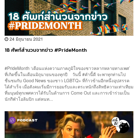
24 มิถุนายน 2021
18 ศัพท์สำนวนจากข่าว #PrideMonth
#PrideMonth ‘เดือนแห่งความภาคภูมิใจของชาวหลากหลายทางเพศ’
ที่เกิดขึ้นในเดือนมิถุนายนของทุกปี วันนี้ #คำนี้ดี จะพาทุกท่านไป
ชื่นชมกับ Good News ของชาว LGBTQ+ ที่ก้าวข้ามอีกหนึ่งอุปสรรค
ได้สำเร็จ เมื่อสังคมเริ่มมีการยอมรับและตระหนักถึงสิทธิความเท่าเทียม
ที่มนุษย์ทุกเพศควรได้รับในด้านการ Come Out และการเข้าร่วมเป็น
นักกีฬาโอลิมปิก แต่หนท...