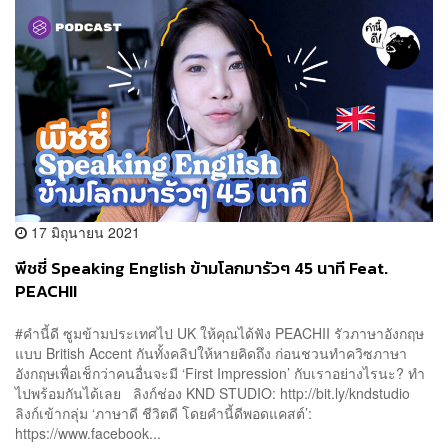
17 มิถุนายน 2021
พีชชี่ Speaking English ข้ามโลกมารัวๆ 45 นาที Feat.
PEACHII
#คำนี้ดี ซูมข้ามประเทศไป UK ให้คุณได้ฟัง PEACHII รัวภาษาอังกฤษ
แบบ British Accent กันทั้งคลิปให้หายคิดถึง ก่อนชวนทำควิซภาษา
อังกฤษเพื่อเช็กว่าคนอื่นจะมี ‘First Impression’ กับเราอย่างไรนะ? ทำ
ไปพร้อมกันได้เลย ลิงก์ช่อง KND STUDIO: http://bit.ly/kndstudio
ลิงก์เข้ากลุ่ม ‘ภาษาดี ชีวิตดี โดยคำนี้ดีพอดแคสต์’:
https://www.facebook...