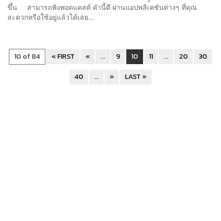
ขึ้น สามารถฟังพอดแคสต์ คำนี้ดี ผ่านแอปพลิเคชันต่างๆ ที่คุณ
สะดวกหรือใช้อยู่แล้วได้เลย...
10 of 84
« FIRST
«
...
9
10
11
...
20
30
40
...
»
LAST »