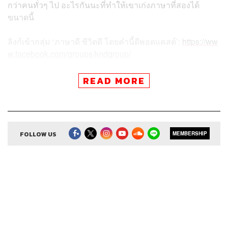
กว่าคนทั่วๆ ไป อะไรกันนะที่ทำให้เขาเก่งภาษาที่สองได้
ขนาดนี้
ลิงก์เข้ากลุ่ม ‘ภาษาดี ชีวิตดี โดยคำนี้ดีพอดแคสต์’:
https://ww
w.facebook.com/groups/kndgroup/
Source:
https://www.allkpop.com/article/2021/01/btss-rm-r
READ MORE
eveals-the-score-from-the-toeic-exam-he-took-for-fun
FOLLOW US
MEMBERSHIP
สามารถฟังพอดแคสต์ คำนี้ดี
ผ่านแอปพลิเคชันต่างๆ ที่คุณสะดวกหรือใช้อยู่แล้วได้เลย