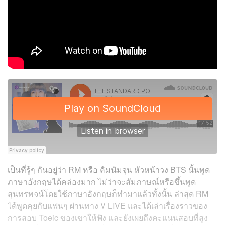
เป็นที่รู้ๆ กันอยู่ว่า RM หรือ คิมนัมจุน หัวหน้าวง BTS นั้นพูด
ภาษาอังกฤษได้คล่องมาก ไม่ว่าจะสัมภาษณ์หรือขึ้นพูด
สุนทรพจน์โดยใช้ภาษาอังกฤษก็ทำมาแล้วทั้งนั้น ล่าสุด RM
ได้พูดคุยกับแฟนๆ ผ่านทาง V LIVE และได้เล่าเรื่องราวของ
การสอบ Toeic ของเขาให้ฟัง และยังเผยถึงคะแนนสอบที่สูง