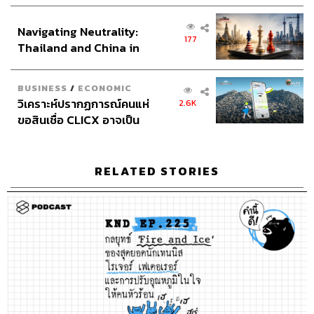
เศรษฐกิจเชิงรุก ประกาศหุ้น
ส่วนยุทธศาสตร์ไทย –
Navigating Neutrality:
อินโดนีเซีย
177
Thailand and China in
the Age of a New Global
Order
TAGS:
TheStandardPodcast
คำนี้ดี
knd
บิ๊กบุญ
BUSINESS
/
ECONOMIC
ภูมิชาย
bickboon
ศัพท์
ศัพท์ภาษาอังกฤษ
วิเคราะห์ปรากฏการณ์คนแห่
2.6K
Podcast
ภูมิชายบุญสินสุข
พอดแคสต์
ขอสินเชื่อ CLICX อาจเป็น
เพียงยอดภูเขาน้ำแข็ง ของ
ปัญหาหนี้ครัวเรือนไทยที่ถูก
ซุกไว้
RELATED STORIES
497
ABOUT THE HOST