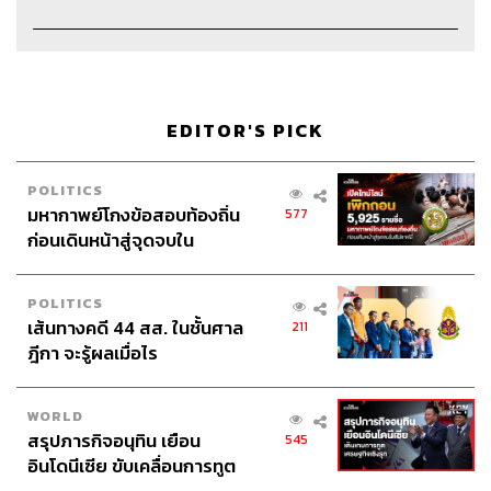
Credit
The Host
ภูมิชาย บุญสินสุข
EDITOR'S PICK
Show Creator & Producer
ภูมิชาย บุญสินสุข
POLITICS
Creative
อัญชิษฐา ล้อมธรรมพินิจ
มหากาพย์โกงข้อสอบท้องถิ่น
577
Video Editor
อภิสิทธิ์​ หรรษาภิรมย์โชค
ก่อนเดินหน้าสู่จุดจบใน
Sound Designer & Engineer
กฤตพล จียะเกียรติ
สัปดาห์นี้
Channel Manager
เชษฐพงศ์ ชูประดิษฐ์
Art Director
อนงค์นาฏ วิวัฒนานนท์
POLITICS
เส้นทางคดี 44 สส. ในชั้นศาล
Illustrator
Khunkhom
211
ฎีกา จะรู้ผลเมื่อไร
Proofreader
ภาวิกา ขันติศรีสกุล
Webmaster รพีพรรณ เกตุสมพงษ์
Social Media Admin
วนัชพร ดวงนิล, สุทธกิตติ์​ สุทธาวรรณ
WORLD
กุล, ธิติกร ลิ้มทองมณี
สรุปภารกิจอนุทิน เยือน
545
Archive Officer
ชริน จำปาวัน
อินโดนีเซีย ขับเคลื่อนการทูต
Music
westonemusic.com