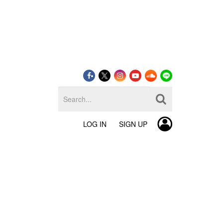
LOG IN
SIGN UP