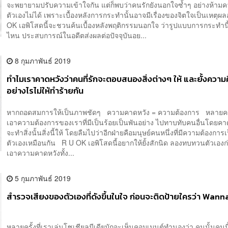
จะพยายามปรับความเข้าใจกัน แต่ก็พบว่าคนรักยังนอกใจซ้ำๆ อย่างห้ามคว
ตัวเองไม่ได้ เพราะเบื้องหลังการกระทำนั้นอาจมีเรื่องของจิตใจเป็นเหตุผล
OK เอพิโสดนี้จะชวนค้นเบื้องหลังพฤติกรรมนอกใจ ว่ารูปแบบการกระทำน
ไหน ประสบการณ์ในอดีตส่งผลต่อปัจจุบันอย...
8 กุมภาพันธ์ 2019
ทำไมเราคาดหวังว่าคนที่รักจะตอบสนองสิ่งต่างๆ ให้ และยั้งความ
อย่างไรไม่ให้ทำร้ายกัน
หากถอดสมการให้เป็นภาพชัดๆ ความคาดหวัง = ความต้องการ หลายครั
เอาความต้องการของเราที่มีเป็นร้อยเป็นพันอย่าง ไปทาบทับคนอื่นโดยคา
จะทำสิ่งนั้นสิ่งนี้ให้ โดยลืมไปว่าอีกฝ่ายคือมนุษย์คนหนึ่งที่มีความต้องกา
ตัวเองเหมือนกัน R U OK เอพิโสดนี้อยากให้ยั้งสักนิด ลองทบทวนตัวเองก่
เอาความคาดหวังทั้ง...
5 กุมภาพันธ์ 2019
สำรวจเสียงของตัวเองที่ดังขึ้นในใจ ก่อนจะติดป้ายใครว่า Wann
หลายครั้งที่เราเล่นโซเชียลมีเดียมักจะเห็นคอมเมนต์ทำนองว่า คนนั้นคน