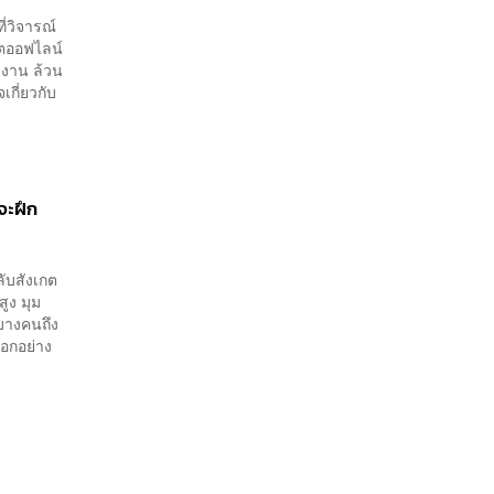
ี่วิจารณ์
วิตออฟไลน์
ผลงาน ล้วน
เกี่ยวกับ
จะฝึก
ลับสังเกต
ูง มุม
มบางคนถึง
ออกอย่าง