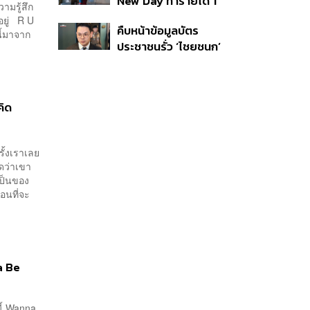
New Day ทำรายได้ 1
ามรู้สึก
พันล้านดอลลาร์จากทั่ว
อยู่ R U
คืบหน้าข้อมูลบัตร
โลกภายใน 6 วัน
ี้มาจาก
ประชาชนรั่ว ‘ไชยชนก’
ชี้ไม่ใช่การแฮ็ก ปิดระบบ
แล้ว พบต้นตอจาก IP
เดียว
คิด
้งเราเลย
ดว่าเขา
รเป็นของ
อนที่จะ
a Be
นี้ Wanna