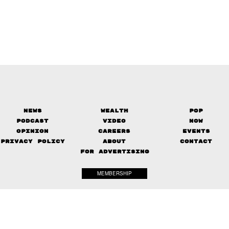
News
Wealth
Pop
Podcast
Video
Now
Opinion
Careers
Events
Privacy Policy
About
Contact
FOR ADVERTISING
MEMBERSHIP
© 2017-
2026
The Standard. All rights reserved.