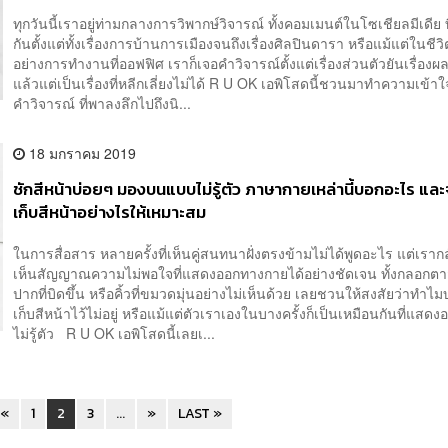
ทุกวันนี้เราอยู่ท่ามกลางการวิพากษ์วิจารณ์ ทั้งคอมเมนต์ในโซเชียลมีเดีย ท
กันตั้งแต่ทั้งเรื่องการบ้านการเมืองจนถึงเรื่องศิลปินดารา หรือแม้แต่ในชี
อย่างการทำงานที่ออฟฟิศ เราก็เจอคำวิจารณ์ตั้งแต่เรื่องส่วนตัวยันเรื่อง
แล้วแต่เป็นเรื่องที่หลีกเลี่ยงไม่ได้ R U OK เอพิโสดนี้ชวนมาทำความเข้าใจ
คำวิจารณ์ ที่พาลงลึกไปถึงนิ...
18 มกราคม 2019
ชักสีหน้าบ่อยๆ มองบนแบบไม่รู้ตัว ภาษากายเหล่านี้บอกอะไร และ
เก็บสีหน้าอย่างไรให้เหมาะสม
ในการสื่อสาร หลายครั้งที่เห็นคู่สนทนาฝั่งตรงข้ามไม่ได้พูดอะไร แต่เราก
เห็นสัญญาณความไม่พอใจที่แสดงออกทางกายได้อย่างชัดเจน ทั้งกลอกตาส
ปากที่บิดขึ้น หรือคิ้วที่ขมวดมุ่นอย่างไม่เห็นด้วย เลยชวนให้สงสัยว่าทำไ
เก็บสีหน้าไว้ไม่อยู่ หรือแม้แต่ตัวเราเองในบางครั้งก็เป็นเหมือนกันที่แสดง
ไม่รู้ตัว R U OK เอพิโสดนี้เลยเ...
«
1
2
3
...
»
LAST »