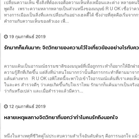
เปลี่ยนความเห็น ซึ่งสิ่งที่ต้องเจอคือความเห็นทั้งเหมือนและต่าง หลายคนจึ
พูดถึง เพราะความหลากหลายเป็นส่วนหนึ่งของมนุษย์ R U OK เชื่อว่าค
ทางการเมืองเป็นสิ่งที่แลกเปลี่ยนกันอย่างเฮลตี้ได้ ซึ่งง่ายที่สุดคือเริ่มจากก
คำถามกับความเห็นของตัวเอง เพื่...
19 กุมภาพันธ์ 2019
รักมากก็แค้นมาก: จิตวิทยาของความไว้ใจเกี่ยวข้องอย่างไรกับค
ความแค้นเป็นอารมณ์ธรรมชาติของมนุษย์ที่เมื่อถูกกระทำก็อยากให้อีกฝ่ายรั
ความรู้สึกที่เกิดขึ้น แต่สิ่งที่น่าสนใจมากกว่านั้นคือการกระทำที่ตามมาจ
แค้นต่างหาก R U OK เอพิโสดนี้จะพาไปเข้าใจอารมณ์แค้นที่เราเคยเห็
ในละคร สำรวจดีๆ ว่าเคยเกิดขึ้นกับใจเราไหม รักมากก็แค้นมากเป็นจริงอย
ว่ากันหรือเปล่า และเมื่อสำรวจแล้วมีควา...
12 กุมภาพันธ์ 2019
หลายเหตุผลทางจิตวิทยาที่บอกว่าทำไมคนรักถึงนอกใจ
หนึ่งในสาเหตุที่ชีวิตคู่ไม่ประสบความสำเร็จอันดับต้นๆ คือการนอกใจ แม้ว