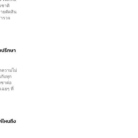
มชาติ
้ายตัดสิน
นสำรวจ
องปรึกษา
ัดความไม่
นกับทุก
ฉยชาต่อ
ฉยๆ ที่
ค่ไหนถึง