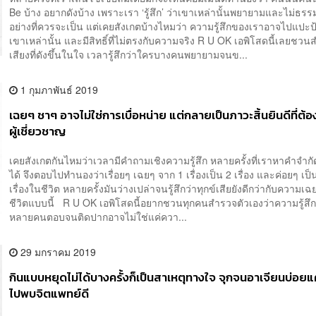
Be บ้าง อยากดังบ้าง เพราะเรา ‘รู้สึก’ ว่าเขาเหล่านั้นพยายามและไม่ธรร
อย่างที่ควรจะเป็น แต่เคยสังเกตบ้างไหมว่า ความรู้สึกของเราอาจไปแปะป
เขาเหล่านั้น และมีสิทธิ์ที่ไม่ตรงกับความจริง R U OK เอพิโสดนี้เลยชว
เสียงที่ดังขึ้นในใจ เวลารู้สึกว่าใครบางคนพยายามจนข...
1 กุมภาพันธ์ 2019
เฉยๆ ชาๆ อาจไม่ใช่การเบื่อหน่าย แต่กลายเป็นภาวะสิ้นยินดีที่ต้
ผู้เชี่ยวชาญ
เคยสังเกตกันไหมว่าเวลามีคำถามเชิงความรู้สึก หลายครั้งที่เราหาคำจำก
ได้ จึงตอบไปทำนองว่าเรื่อยๆ เฉยๆ จาก 1 เรื่องเป็น 2 เรื่อง และค่อยๆ เป็
เรื่องในชีวิต หลายครั้งมันว่างเปล่าจนรู้สึกว่าทุกข์เสียยังดีกว่ากับความเ
ชีวิตแบบนี้ R U OK เอพิโสดนี้อยากชวนทุกคนสำรวจตัวเองว่าความรู้สึกเ
หลายคนตอบจนติดปากอาจไม่ใช่แค่ควา...
29 มกราคม 2019
กินแบบหยุดไม่ได้บางครั้งก็เป็นสาเหตุทางใจ จุกจนอาเจียนบ่อยแ
ไปพบจิตแพทย์ดี