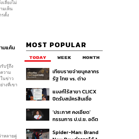
งเลี่ยงไม่
วามเห็น
ารตั้ง
MOST POPULAR
วามแค้น
TODAY
WEEK
MONTH
บรู้ถึง
เทียบรายจ่ายบุคลากร
ากความ
รัฐ ไทย vs. ต่าง
นในข่าว
่างที่เขา
ประเทศ: พบภาษีทุก
แบงก์ไร้สาขา CLICX
100 บาทของคนไทยใช้
ปิดรับสมัครสินเชื่อ
ไปกับข้าราชการเฉียด
ชั่วคราว พร้อมส่ง
40 บาท
‘ประภาศ คงเอียด’
สัญญาณเตือนกลุ่มกู้
กรรมการ ป.ป.ช. อดีต
เงินผิดวัตถุประสงค์-ให้
อธิบดีกรมธนารักษ์
ข้อมูลเท็จ เตรียมดำเนิน
Spider-Man: Brand
ถึงแก่อนิจกรรม
คดีเด็ดขาด
่าหลายคู่