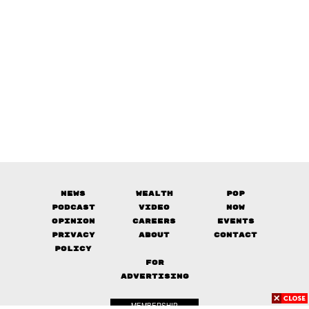
News
Wealth
Pop
Podcast
Video
Now
Opinion
Careers
Events
Privacy
About
Contact
Policy
FOR
ADVERTISING
MEMBERSHIP