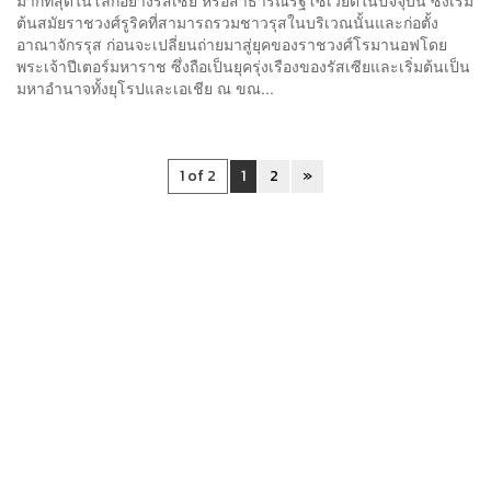
ต้นสมัยราชวงศ์รูริคที่สามารถรวมชาวรุสในบริเวณนั้นและก่อตั้ง
อาณาจักรรุส ก่อนจะเปลี่ยนถ่ายมาสู่ยุคของราชวงศ์โรมานอฟโดย
พระเจ้าปีเตอร์มหาราช ซึ่งถือเป็นยุครุ่งเรืองของรัสเซียและเริ่มต้นเป็น
มหาอำนาจทั้งยุโรปและเอเชีย ณ ขณ...
1 of 2
1
2
»