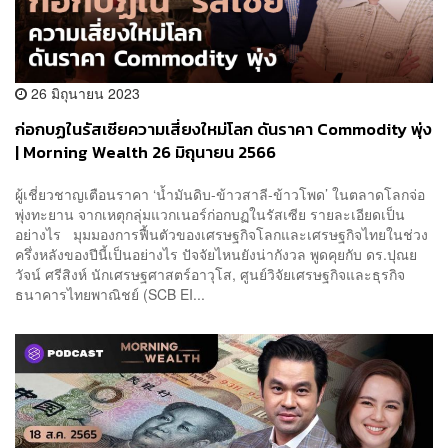
26 มิถุนายน 2023
ก่อกบฏในรัสเซียความเสี่ยงใหม่โลก ดันราคา Commodity พุ่ง
| Morning Wealth 26 มิถุนายน 2566
ผู้เชี่ยวชาญเตือนราคา ‘น้ำมันดิบ-ข้าวสาลี-ข้าวโพด’ ในตลาดโลกจ่อ
พุ่งทะยาน จากเหตุกลุ่มแวกเนอร์ก่อกบฏในรัสเซีย รายละเอียดเป็น
อย่างไร มุมมองการฟื้นตัวของเศรษฐกิจโลกและเศรษฐกิจไทยในช่วง
ครึ่งหลังของปีนี้เป็นอย่างไร ปัจจัยไหนยังน่ากังวล พูดคุยกับ ดร.ปุณย
วัจน์ ศรีสิงห์ นักเศรษฐศาสตร์อาวุโส, ศูนย์วิจัยเศรษฐกิจและธุรกิจ
ธนาคารไทยพาณิชย์ (SCB EI...