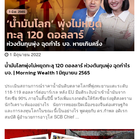
1 มิถุนายน 2022
น้ำมันโลกพุ่งไม่หยุดทะลุ 120 ดอลลาร์ ห่วงต้นทุนพุ่ง ฉุดกำไร
บจ. | Morning Wealth 1 มิถุนายน 2565
ประเมินสถานการณ์ราคาน้ำมันดิบตลาดโลกที่พุ่งทะยานแตะระดับ
118-119 ดอลลาร์ต่อบาร์เรล หลัง EU มีมติระงับนำเข้าน้ำมันจาก
รัสเซีย 90% ภายในสิ้นปีนี้ หวังเพิ่มแรงกดดันให้รัสเซียเร่งยุติสงคราม
นักวิเคราะห์มองอย่างไร นัยการทยอยเปิดเมืองของจีนต่อเศรษฐกิจ
และการลงทุนโลกในขณะนี้เป็นอย่างไร พูดคุยกับ ดร.กำพล อดิเรก
สมบัติ ผู้อำนวยการอาวุโส SCB Chief ...