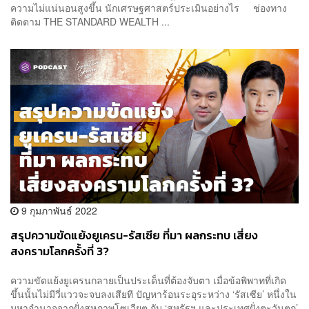
ความไม่แน่นอนสูงขึ้น นักเศรษฐศาสตร์ประเมินอย่างไร ช่องทาง
ติดตาม THE STANDARD WEALTH ...
9 กุมภาพันธ์ 2022
สรุปความขัดแย้งยูเครน-รัสเซีย ที่มา ผลกระทบ เสี่ยง
สงครามโลกครั้งที่ 3?
ความขัดแย้งยูเครนกลายเป็นประเด็นที่ต้องจับตา เมื่อข้อพิพาทที่เกิด
ขึ้นนั้นไม่มีวี่แววจะจบลงเสียที ปัญหาร้อนระอุระหว่าง ‘รัสเซีย’ หนึ่งใน
มหาอำนาจจากฝั่งสหภาพโซเวียต กับ ‘สหรัฐฯ และประเทศฝั่งตะวันตก’