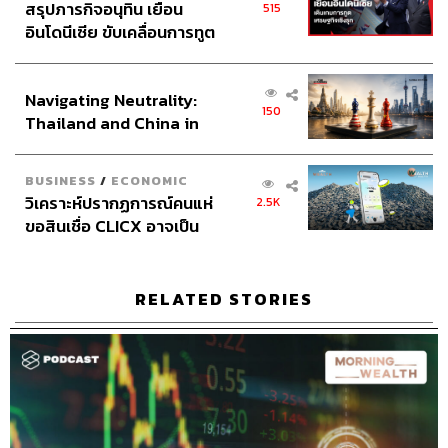
สรุปภารกิจอนุทิน เยือน
515
อินโดนีเซีย ขับเคลื่อนการทูต
เศรษฐกิจเชิงรุก ประกาศหุ้น
ส่วนยุทธศาสตร์ไทย –
Navigating Neutrality:
อินโดนีเซีย
150
Thailand and China in
the Age of a New Global
Order
BUSINESS
/
ECONOMIC
วิเคราะห์ปรากฏการณ์คนแห่
2.5K
ขอสินเชื่อ CLICX อาจเป็น
เพียงยอดภูเขาน้ำแข็ง ของ
ปัญหาหนี้ครัวเรือนไทยที่ถูก
ซุกไว้
RELATED STORIES