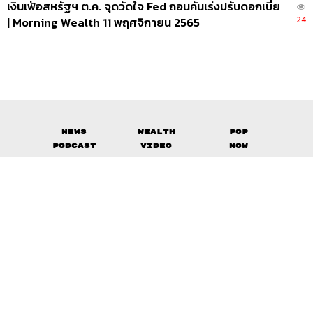
เงินเฟ้อสหรัฐฯ ต.ค. จุดวัดใจ Fed ถอนคันเร่งปรับดอกเบี้ย
24
| Morning Wealth 11 พฤศจิกายน 2565
News
Wealth
Pop
Podcast
Video
Now
Opinion
Careers
Events
Privacy
About
Contact
Policy
FOR
ADVERTISING
MEMBERSHIP