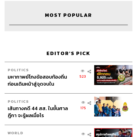
TAGS:
ศิรัถยา อิศรภักดี
เฟิร์น ศิรัถยา
วิทย์ สิทธิเวคิน
Podcast
รัสเซีย
The Standard Podcast
EU
MOST POPULAR
เศรษฐกิจ
วิกฤตพลังงาน
Fed
Morning Wealth
The Standard Wealth
EDITOR'S PICK
POLITICS
มหากาพย์โกงข้อสอบท้องถิ่น
523
44
ก่อนเดินหน้าสู่จุดจบใน
สัปดาห์นี้
ABOUT THE HOST
POLITICS
เส้นทางคดี 44 สส. ในชั้นศาล
175
THE STANDARD WEALTH
ฎีกา จะรู้ผลเมื่อไร
สำนักข่าวเศรษฐกิจ ธุรกิจ และการลงทุน โดย
ทีมข่าว THE STANDARD
WORLD