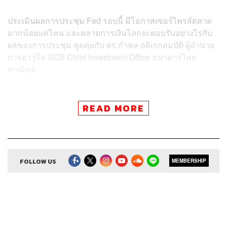
ประเมินผลการประชุม Fed รอบนี้ มีโอกาสเซอร์ไพรส์ตลาด
มากน้อยแค่ไหน และตลาดการเงินโลกจะตอบรับอย่างไรกับ
ผลของการประชุม พูดคุยกับ ดร.กำพล อดิเรกสมบัติ ผู้อำนวย
การอาวุโส SCB Chief Investment Office ธนาคารไทย
พาณิชย์
ช่องทางติดตาม
THE STANDARD WEALTH
READ MORE
Twitter:
twitter.com/standard_wealth
Instagram:
instagram.com/thestandardwealth
Official Line:
https://lin.ee/xfPbXUP
FOLLOW US
MEMBERSHIP
Credits