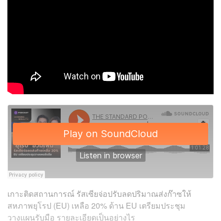
เกาะติดสถานการณ์ รัสเซียจ่อปรับลดปริมาณส่งก๊าซให้
สหภาพยุโรป (EU) เหลือ 20% ด้าน EU เตรียมประชุม
วางแผนรับมือ รายละเอียดเป็นอย่างไร