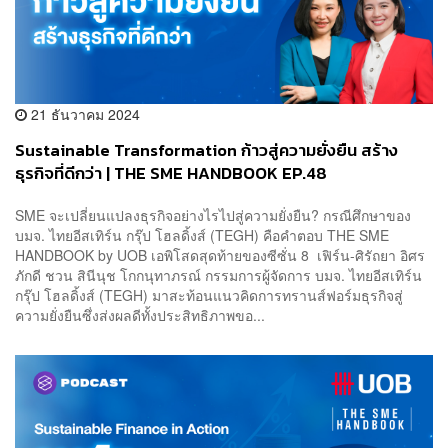
21 ธันวาคม 2024
Sustainable Transformation ก้าวสู่ความยั่งยืน สร้าง
ธุรกิจที่ดีกว่า | THE SME HANDBOOK EP.48
SME จะเปลี่ยนแปลงธุรกิจอย่างไรไปสู่ความยั่งยืน? กรณีศึกษาของ
บมจ. ไทยอีสเทิร์น กรุ๊ป โฮลดิ้งส์ (TEGH) คือคำตอบ THE SME
HANDBOOK by UOB เอพิโสดสุดท้ายของซีซั่น 8 เฟิร์น-ศิรัถยา อิศร
ภักดี ชวน สินีนุช โกกนุทาภรณ์ กรรมการผู้จัดการ บมจ. ไทยอีสเทิร์น
กรุ๊ป โฮลดิ้งส์ (TEGH) มาสะท้อนแนวคิดการทรานส์ฟอร์มธุรกิจสู่
ความยั่งยืนซึ่งส่งผลดีทั้งประสิทธิภาพขอ...