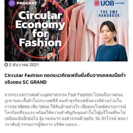
2 ธันวาคม 2021
Circular Fashion ถอดแนวคิดแฟชันยั่งยืนจากเคสลงมือทำ
จริงของ SC GRAND
จากกระแสการต่อต้านอุตสาหกรรม Fast Fashion ไปจนถึงภาพกอง
ภูเขาขยะเสื้อผ้าในประเทศชิลี คนทำธุรกิจแฟชั่นควรมีส่วนร่วมใน
การลด Waste เพิ่ม Value ให้สินค้าอย่างไร เพื่อตอบโจทย์สถานการณ์
โลกร้อนที่รุนแรง พร้อมให้ความสำคัญกับคุณค่าในใจผู้บริโภคที่จะไม่
เหมือนเดิมอีกต่อไป อุ้ง-กมลนาถ องค์วรรณดี คุยกับ วัธ-จิรโรจน์ พจนา
วราพันธุ์ กรรมการผู้จัดการ บริษัท แสงเจ...