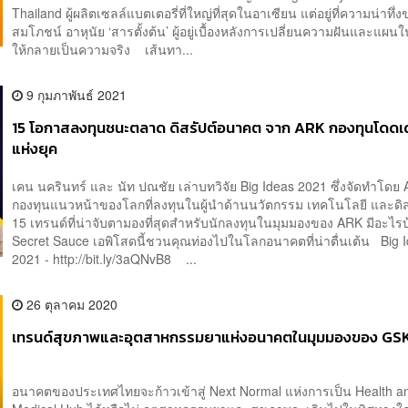
Thailand ผู้ผลิตเซลล์แบตเตอรี่ที่ใหญ่ที่สุดในอาเซียน แต่อยู่ที่ความน่าทึ่
สมโภชน์ อาหุนัย ‘สารตั้งต้น’ ผู้อยู่เบื้องหลังการเปลี่ยนความฝันและแผ
ให้กลายเป็นความจริง เส้นทา...
9 กุมภาพันธ์ 2021
15 โอกาสลงทุนชนะตลาด ดิสรัปต์อนาคต จาก ARK กองทุนโดดเด่
แห่งยุค
เคน นครินทร์ และ นัท ปณชัย เล่าบทวิจัย Big Ideas 2021 ซึ่งจัดทำโดย
กองทุนแนวหน้าของโลกที่ลงทุนในผู้นำด้านนวัตกรรม เทคโนโลยี และดิส
15 เทรนด์ที่น่าจับตามองที่สุดสำหรับนักลงทุนในมุมมองของ ARK มีอะไร
Secret Sauce เอพิโสดนี้ชวนคุณท่องไปในโลกอนาคตที่น่าตื่นเต้น Big 
2021 - http://bit.ly/3aQNvB8 ...
26 ตุลาคม 2020
เทรนด์สุขภาพและอุตสาหกรรมยาแห่งอนาคตในมุมมองของ GS
อนาคตของประเทศไทยจะก้าวเข้าสู่ Next Normal แห่งการเป็น Health a