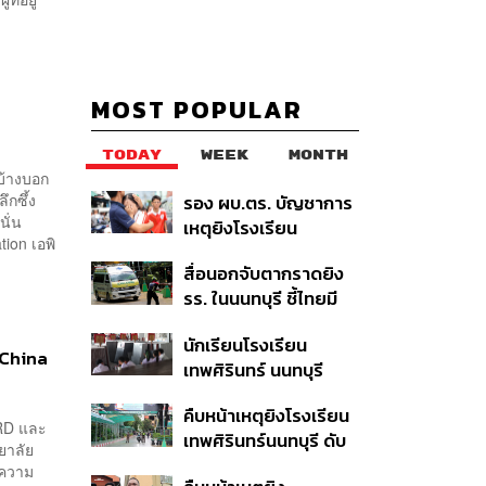
MOST POPULAR
TODAY
WEEK
MONTH
 บ้างบอก
ึกซึ้ง
รอง ผบ.ตร. บัญชาการ
นั่น
เหตุยิงโรงเรียน
ion เอพิ
เทพศิรินทร์ นนทบุรี สั่ง
สื่อนอกจับตากราดยิง
ค้นหา 2 รอบยืนยันไร้คน
รร. ในนนทบุรี ชี้ไทยมี
ติดค้าง พบศพปู่-ย่าที่
อัตราครอบครองปืนสูง
บ้านพักผู้ก่อเหตุ
นักเรียนโรงเรียน
ในระดับต้นของภูมิภาค
p China
เทพศิรินทร์ นนทบุรี
อพยพเข้ายังพื้นที่
คืบหน้าเหตุยิงโรงเรียน
ปลอดภัยชั่วคราว หลัง
RD และ
เทพศิรินทร์นนทบุรี ดับ
เหตุใช้อาวุธปืนภายใน
ยาลัย
6 ศพ โฆษก ตร. เร่ง
โรงเรียนคลี่คลาย
ำความ