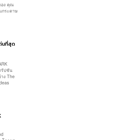
งของ คุณ
นในกระดาษ
นที่สุด
 ARK
รัปชัน
บ้าง The
Ideas
K
nd