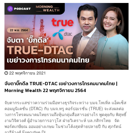
22 พฤศจิกายน 2021
จับตาบิ๊กดีล TRUE-DTAC เขย่าวงการโทรคมนาคมไทย |
Morning Wealth 22 พฤศจิกายน 2564
จับตากระแสข่าวความร่วมมือทางธุรกิจระหว่าง บมจ.โทเทิ่ล แอ็คเซ็ส
คอมมูนิเคชั่น (DTAC) กับ บมจ.ทรู คอร์ปอเรชั่น (TRUE) จะส่งผลต่อ
วงการโทรคมนาคมไทยรวมถึงหุ้นกลุ่มสื่อสารอย่างไร พูดคุยกับ พิสุทธิ์
งามวิจิตวงศ์ ผู้อำนวยการอาวุโส ฝ่ายวิเคราะห์ บล.กสิกรไทย จัด
พอร์ตเกษียณ ออมอย่างเกษม ในช่วงโค้งสุดท้ายปลายปี กับ ศุภรัตน์
อารีย์วงศ์ Executive Di...