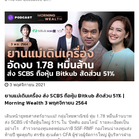
3 พฤศจิกายน 2021
ยานแม่เดินเครื่อง ส่ง SCBS ถือหุ้น Bitkub สัดส่วน 51% |
Morning Wealth 3 พฤศจิกายน 2564
เดินหน้ายุทธศาสตร์ยานแม่! กลุ่มไทยพาณิชย์ ทุ่ม 1.78 หมื่นล้านบาท
ส่ง SCBS เข้าถือหุ้นใหญ่ 51% ใน ‘บิทคับ ออนไลน์’ รายละเอียดเป็น
อย่างไร สำรวจกองทุนลดหย่อนภาษี SSF-RMF กองไหนน่าลงทุนส่ง
ท้ายปี พูดคุยกับ ศรชัย สุเนต์ตา CFA ผู้ช่วยผู้จัดการใหญ่ ผู้บริหารฝ่าย