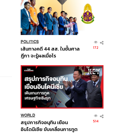
POLITICS
172
เส้นทางคดี 44 สส. ในชั้นศาล
ฎีกา จะรู้ผลเมื่อไร
WORLD
514
สรุปภารกิจอนุทิน เยือน
อินโดนีเซีย ขับเคลื่อนการทูต