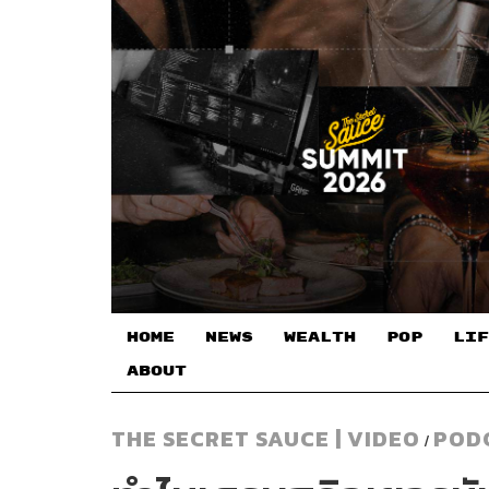
HOME
NEWS
WEALTH
POP
LIF
ABOUT
THE SECRET SAUCE | VIDEO
POD
/