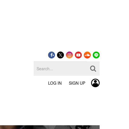
LOG IN
SIGN UP