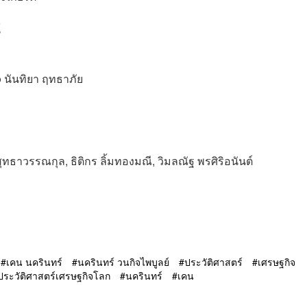
์
o
นันทิยา ฤทธาภัย
 สุทธาวรรณกุล, ธิติกร ลิ้มทองมณี, วิมลณัฐ พรศิริอนันต์
เคน นครินทร์
นครินทร์ วนกิจไพบูลย์
ประวัติศาสตร์
เศรษฐกิจ
ประวัติศาสตร์เศรษฐกิจโลก
นครินทร์
เคน