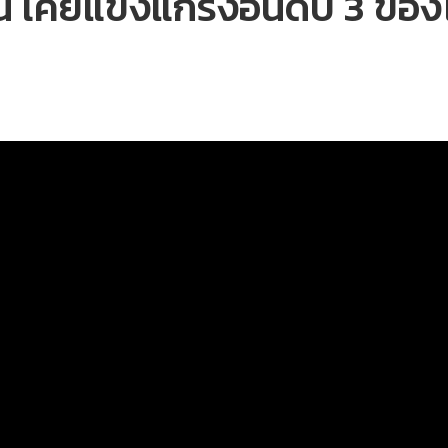
 เคยแข็งแกร่งอันดับ 3 ขอ