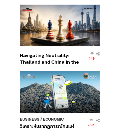
เศรษฐกิจเชิงรุก ประกาศหุ้น
ส่วนยุทธศาสตร์ไทย –
อินโดนีเซีย
Navigating Neutrality:
149
Thailand and China in the
Age of a New Global
Order
BUSINESS
/
ECONOMIC
2.5K
วิเคราะห์ปรากฏการณ์คนแห่