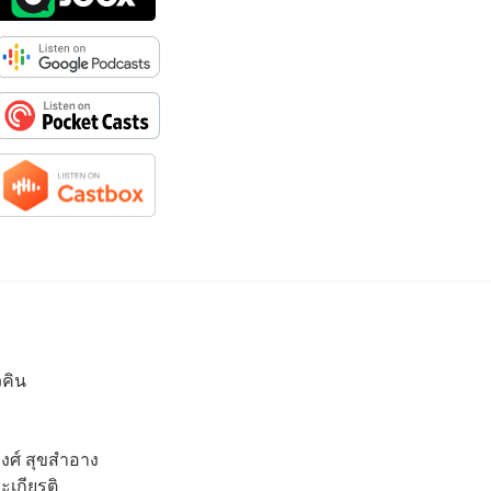
วคิน
งศ์ สุขสำอาง
เกียรติ