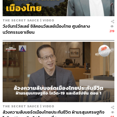
The Secret Sauce
เคน นครินทร์
รถยนต์ไฟฟ้า
กลยุทธ์
THE SECRET SAUCE | VIDEO
วังจันทร์วัลเลย์ ซิลิคอนวัลเลย์เมืองไทย ศูนย์กลาง
219
นวัตกรรมอาเซียน
259
ABOUT THE HOST
นครินทร์ วนกิจไพบูลย์
บรรณาธิการบริหาร สำนักข่าว THE
STANDARD วิทยากรด้านสื่อและการทำคอน
เทนต์ออนไลน์
THE SECRET SAUCE | VIDEO
ล้วงความลับบอร์ดเมืองไทยประกันชีวิต ฝ่ามรสุมเศรษฐกิจ