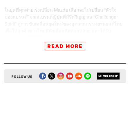
ในยุคที่ทุกค่ายเร่งเปลี่ยน Mazda เลือกจะไม่เปลี่ยน “หัวใจ
ของแบรนด์” จากแบรนด์ญี่ปุ่นที่มีจิตวิญญาณ “Challenger
Spirit” สู่การขับเคลื่อนยุคใหม่ของอุตสาหกรรมยานยนต์ไทย
เพื่อให้ลูกค้าชาวไทยมีตัวเลือกที่หลากหลาย และได้รับ
ประสบการณ์ที่ดีที่สุด
READ MORE
อนาคตของ Mazda จะเป็นอย่างไรติดตามได้ใน The Secret
Sauce อีพีนี้
FOLLOW US
MEMBERSHIP
สามารถฟังพอดแคสต์ The Secret Sauce
ผ่านแอปพลิเคชันต่างๆ ที่คุณสะดวกหรือใช้อยู่แล้วได้เลย