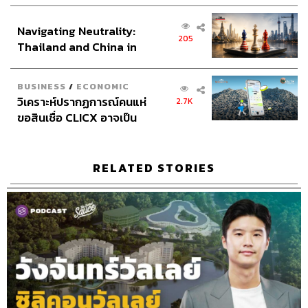
เศรษฐกิจเชิงรุก ประกาศหุ้น
Producer
ณัฐชยา กาฬสิงห์
ส่วนยุทธศาสตร์ไทย –
Content Creators
ชาคร ฉายเพชร, ธนภาคย์ อิทธิชัยพล,
Navigating Neutrality:
อินโดนีเซีย
ภัทรสุดา บุญญศรี, อาภาภัทร อารยางกูร, กัลยกร บุญชัย
205
Thailand and China in
Video Editors
วุฒิชัย ถิระบัญชาศักดิ์, อนนต์ พูนเจ้าทรัพย์,
the Age of a New Global
ศุภมิตร เศรษฐลักษณ์
Order
Sound Director
กฤตพล จียะเกียรติ
BUSINESS
/
ECONOMIC
วิเคราะห์ปรากฏการณ์คนแห่
2.7K
Sound Recording Engineer
ขจีพรรณ วิจิตรรัตน์, ธภัทร
ขอสินเชื่อ CLICX อาจเป็น
ตั้งวงษ์ไชย
เพียงยอดภูเขาน้ำแข็ง ของ
Graphic Designer
ธนิดา โตวิวัฒน์
ปัญหาหนี้ครัวเรือนไทยที่ถูก
Channel Team Lead
สิทธิโชติ สุภาวรรณ์
ซุกไว้
RELATED STORIES
Senior Channel Admin
ทศพล เพิ่มพูล
Online Community Admin
สิรินยา เจษฎาพงศ์ภักดี
THE STANDARD Shared Service Department
TAGS:
EV
ยานยนต์
Mazda
กลยุทธ์ธุรกิจ
Podcast
ChallengerSpirit
ธุรกิจ
The Standard Podcast