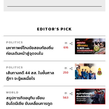
EDITOR'S PICK
POLITICS
มหากาพย์โกงข้อสอบท้องถิ่น
616
ก่อนเดินหน้าสู่จุดจบใน
สัปดาห์นี้
Credits
POLITICS
เส้นทางคดี 44 สส. ในชั้นศาล
250
ฎีกา จะรู้ผลเมื่อไร
Host & Show Creator
นครินทร์ วนกิจไพบูลย์
Manager
ปวริศา ตั้งตุลานนท์
WORLD
Assistant
ศิลา รัตนวลีวงศ์
สรุปภารกิจอนุทิน เยือน
563
Project Coordinator
ซาจิ แซ่อื้อ
อินโดนีเซีย ขับเคลื่อนการทูต
Director
นภัสสร กะสินัง