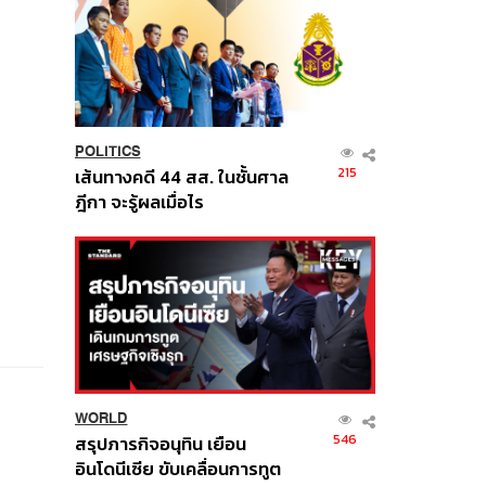
POLITICS
215
เส้นทางคดี 44 สส. ในชั้นศาล
ฎีกา จะรู้ผลเมื่อไร
WORLD
546
สรุปภารกิจอนุทิน เยือน
อินโดนีเซีย ขับเคลื่อนการทูต