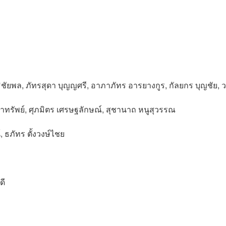
ัยพล, ภัทรสุดา บุญญศรี, อาภาภัทร อารยางกูร, กัลยกร บุญชัย, ว
เจ้าทรัพย์, ศุภมิตร เศรษฐลักษณ์, สุชานาถ หนูสุวรรณ
, ธภัทร ตั้งวงษ์ไชย
ดี