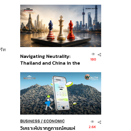
เศรษฐกิจเชิงรุก ประกาศหุ้น
ส่วนยุทธศาสตร์ไทย –
อินโดนีเซีย
รัท
Navigating Neutrality:
180
Thailand and China in the
Age of a New Global
Order
BUSINESS
/
ECONOMIC
2.6K
วิเคราะห์ปรากฏการณ์คนแห่