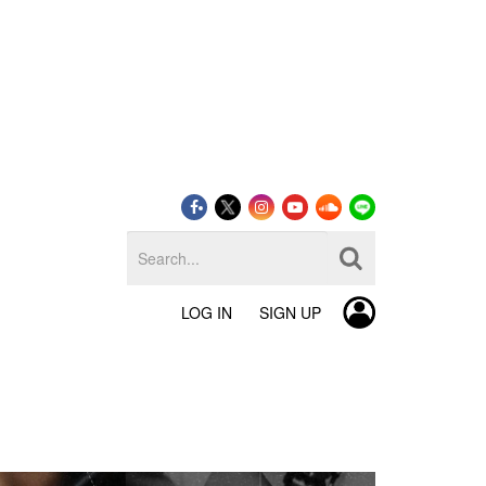
LOG IN
SIGN UP