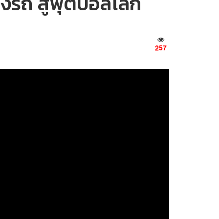
่งรถ สู่ฟุตบอลโลก
257