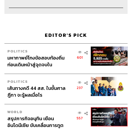
EDITOR'S PICK
POLITICS
มหากาพย์โกงข้อสอบท้องถิ่น
601
ก่อนเดินหน้าสู่จุดจบใน
Credits:
สัปดาห์นี้
Show Creator
นครินทร์ วนกิจไพบูลย์
POLITICS
เส้นทางคดี 44 สส. ในชั้นศาล
The Secret Sauce Manager
ปวริศา ตั้งตุลานนท์
237
ฎีกา จะรู้ผลเมื่อไร
Content Creator
ชาคร ฉายเพชร, ธนภาคย์ อิทธิชัยพล,
ภัทรสุดา บุญญศรี และ อาภาภัทร อารยางกูร
Video Editor
วุฒิชัย ถิระบัญชาศักดิ์, อนนต์ พูนเจ้าทรัพย์
WORLD
และ ศุภมิตร เศรษฐลักษณ์
สรุปภารกิจอนุทิน เยือน
557
Sound Designer & Engineer
กฤตพล จียะเกียรติ
อินโดนีเซีย ขับเคลื่อนการทูต
Sound Recording Engineer
ขจีพรรณ วิจิตรรัตน์