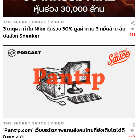
THE SECRET SAUCE | VIDEO
3 เหตุผล ทำไม Nike หุ้นร่วง 30% มูลค่าหาย 3 หมื่นล้าน สั่น
731
267
บัลลังก์ Sneaker
ABOUT THE HOST
นครินทร์ วนกิจไพบูลย์
บรรณาธิการบริหาร สำนักข่าว THE
STANDARD วิทยากรด้านสื่อและการทำคอน
เทนต์ออนไลน์
THE SECRET SAUCE | VIDEO
‘Pantip.com’ เว็บบอร์ดภาพแทนสังคมไทยที่ยังเติบโตได้ดี
275
ในยุค 4.0