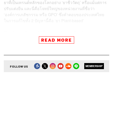
ยาที่เป็นเทรนด์หลักของโลกอย่าง ‘ยาชีววัตถุ’ หรือแม้แต่การ
ปรับแต่งยีน และนี่คือโจทย์ใหญ่ของหน่วยงานที่ชื่อว่า
‘องค์การเภสัชกรรม หรือ GPO’ ซึ่งคำตอบของประเทศไทย
ในการแก้ไขทั้ง 2 ปัญหานี้คือ ‘ยา Plant-based’
The Secret Sauce อีพีนี้จะพูดคุยกับ พญ.มิ่งขวัญ สุพรรณ
พงศ์ ผู้อำนวยการองค์การเภสัชกรรม ถึงวิสัยทัศน์ เป้าหมาย
READ MORE
และความท้าทายของโจทย์ทางด้านยาของประเทศไทย
พร้อมทั้งการตั้งเป้าในการเป็นผู้นำทางด้านยา Plant-based
ของโลก?
FOLLOW US
MEMBERSHIP
สามารถฟังพอดแคสต์ The Secret Sauce
ผ่านแอปพลิเคชันต่างๆ ที่คุณสะดวกหรือใช้อยู่แล้วได้เลย