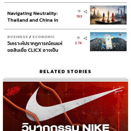
เศรษฐกิจเชิงรุก ประกาศหุ้น
Assistant
อสุมิ สุกี้คาวะ
ส่วนยุทธศาสตร์ไทย –
Project Coordinator
ซาจิ แซ่อื้อ
Navigating Neutrality:
อินโดนีเซีย
193
Thailand and China in
Graphic Designer
ธนิดา โตวิวัฒน์
the Age of a New Global
Channel Manager
เชษฐพงศ์ ชูประดิษฐ์
Order
Social Media Editor
ทศพล เพิ่มพูล
BUSINESS
/
ECONOMIC
THE STANDARD Proofreader Team
วิเคราะห์ปรากฏการณ์คนแห่
2.7K
THE STANDARD Webmaster Team
ขอสินเชื่อ CLICX อาจเป็น
THE STANDARD Social Media Team
เพียงยอดภูเขาน้ำแข็ง ของ
THE STANDARD Archive Team
ปัญหาหนี้ครัวเรือนไทยที่ถูก
ซุกไว้
RELATED STORIES
TAGS:
Podcast
The Standard Podcast
ยา
The Secret Sauce
เคน นครินทร์
GPO
Plant-based
องค์การเภสัชกรรม