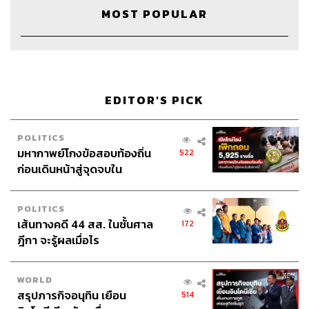
MOST POPULAR
EDITOR'S PICK
POLITICS
มหากาพย์โกงข้อสอบท้องถิ่น
522
ก่อนเดินหน้าสู่จุดจบใน
สัปดาห์นี้
POLITICS
Credits
เส้นทางคดี 44 สส. ในชั้นศาล
172
ฎีกา จะรู้ผลเมื่อไร
Show Creator
นครินทร์ วนกิจไพบูลย์
The Secret Sauce Manager
ปวริศา ตั้งตุลานนท์
Content Creator
ชาคร ฉายเพชร, ธนภาคย์ อิทธิชัยพล,
WORLD
ภัทรสุดา บุญญศรี, อาภาภัทร อารยางกูร
สรุปภารกิจอนุทิน เยือน
514