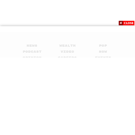
News
Wealth
Pop
Podcast
Video
Now
Opinion
Careers
Events
Privacy
About
Contact
Policy
FOR
ADVERTISING
MEMBERSHIP
© 2017-
2026
The Standard. All rights reserved.