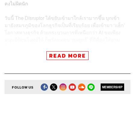
คงไม่ผิดนัก
วันนี้ The Disruptor ได้ขยับเข้ามาใกล้เรามากขึ้น บุกเข้า
มายังสมรภูมิของโลกธุรกิจเป็นที่เรียบร้อย เพื่อเข้ามา ‘แฮ็ก’
โอกาสทางธุรกิจ ด้วยกระบวนการที่เหนือกว่า AI ขอเพียง
มนุษย์ป้อนโจทย์ให้ ก็พร้อมมอบ ‘กลยุทธ์’ ที่ดีที่สุดให้ตาม
ต้องการ
READ MORE
The Secret Sauce
เอพิโสดนี้ พาคุณไปท่องจักรวาลควอนตัม
พร้อมเผยวิธีการคว้าพลังนี้มาปรับใช้กับธุรกิจของคุณอย่าง
เป็นรูปธรรม
FOLLOW US
MEMBERSHIP
สามารถฟังพอดแคสต์ The Secret Sauce
ผ่านแอปพลิเคชันต่างๆ ที่คุณสะดวกหรือใช้อยู่แล้วได้เลย