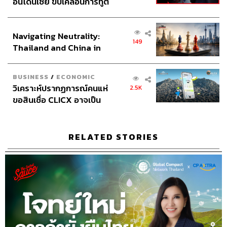
อินโดนีเซีย ขับเคลื่อนการทูต
Video Editor
วุฒิชัย ถิระบัญชาศักดิ์, อนนต์ พูนเจ้าทรัพย์,
เศรษฐกิจเชิงรุก ประกาศหุ้น
ศุภมิตร เศรษฐลักษณ์
ส่วนยุทธศาสตร์ไทย –
Sound Designer & Engineer
กฤตพล จียะเกียรติ
Navigating Neutrality:
อินโดนีเซีย
Sound Recording Engineer
ขจีพรรณ วิจิตรรัตน์
149
Thailand and China in
Assistant
อสุมิ สุกี้คาวะ
the Age of a New Global
Project Coordinator
ณิชนันทน์ ทับทิม
Order
Graphic Designer
ธนิดา โตวิวัฒน์
BUSINESS
/
ECONOMIC
Channel Manager
เชษฐพงศ์ ชูประดิษฐ์
วิเคราะห์ปรากฏการณ์คนแห่
2.5K
Social Media Editor
ทศพล เพิ่มพูล
ขอสินเชื่อ CLICX อาจเป็น
THE STANDARD Proofreader Team
เพียงยอดภูเขาน้ำแข็ง ของ
ปัญหาหนี้ครัวเรือนไทยที่ถูก
THE STANDARD Webmaster Team
ซุกไว้
Social Media Team
RELATED STORIES
Archive Team
TAGS:
The Secret Sauce
เคน นครินทร์
Quantum
Podcast
The Standard Podcast