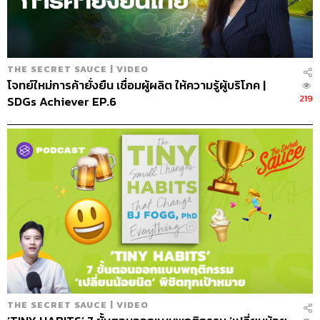
THE SECRET SAUCE | VIDEO
โจทย์ใหม่การค้ายั่งยืน เชื่อมผู้ผลิต ให้ความรู้ผู้บริโภค |
219
SDGs Achiever EP.6
164
ABOUT THE HOST
นครินทร์ วนกิจไพบูลย์
บรรณาธิการบริหาร สำนักข่าว THE
STANDARD วิทยากรด้านสื่อและการทำคอน
เทนต์ออนไลน์
THE SECRET SAUCE | VIDEO