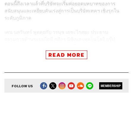
ตอนนี้ถึงเวลาแล้วที่บริษัทจะเริ่มต่อยอดบทบาทของการ
สนับสนุนและเหยียบคันเร่งสู่การเป็นบริษัทเทคฯ เชิงรุกใน
ระดับภูมิภาค
เคน นครินทร์ พูดคุยกับ
วรนุช เดชะไกศยะ ประธาน
กรรมการด้านระบบไอที กสิกร บิซิเนส-เทคโนโลยี กรุ๊ป
(KBTG) เจาะลึกความเปลี่ยนแปลงในอุตสาหกรรมธนาคาร
ด้านเทคโนโลยี พร้อมชี้ให้เห็นกลยุทธ์ที่ KBTG ใช้มุ่งสู่ระดับ
READ MORE
ภูมิภาค รวมถึงฉายภาพสายงานด้านไอทีที่กำลังเปลี่ยนผ่านสู่
อนาคต
FOLLOW US
MEMBERSHIP
สามารถฟังพอดแคสต์ The Secret Sauce
ผ่านแอปพลิเคชันต่างๆ ที่คุณสะดวกหรือใช้อยู่แล้วได้เลย