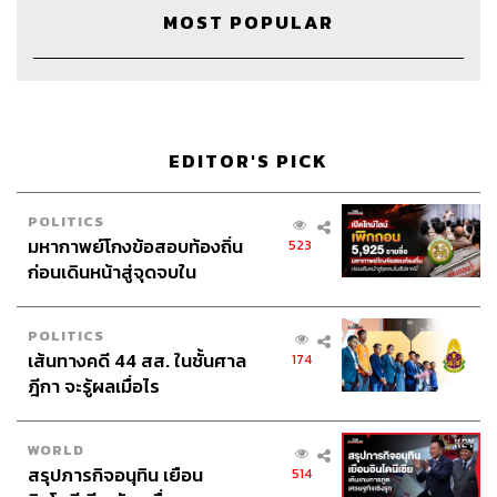
MOST POPULAR
EDITOR'S PICK
POLITICS
มหากาพย์โกงข้อสอบท้องถิ่น
523
ก่อนเดินหน้าสู่จุดจบใน
สัปดาห์นี้
Credits
POLITICS
เส้นทางคดี 44 สส. ในชั้นศาล
174
Show Creator
นครินทร์ วนกิจไพบูลย์
ฎีกา จะรู้ผลเมื่อไร
The Secret Sauce Manager
ปวริศา ตั้งตุลานนท์
Producer
ภัทรพร บุญนำอุดม
Content Creator
ชาคร ฉายเพชร, ธนภาคย์ อิทธิชัยพล,
WORLD
ภัทรสุดา บุญญศรี
สรุปภารกิจอนุทิน เยือน
514