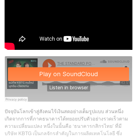
ปัจจุบันโลกเข้าสู่สังคมไร้เงินสดอย่างเต็มรูปแบบ ส่วนหนึ่ง
เกิดจากการที่ภาคธนาคารได้ทยอยปรับตัวอย่างรวดเร็วตาม
ความเปลี่ยนแปลง หนึ่งในนั้นคือ ‘ธนาคารกสิกรไทย’ ที่มี
บริษัท KBTG เป็นกลจักรสำคัญในการผลิตเทคโนโลยี ซึ่ง