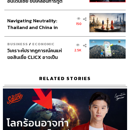
อินโดนีเซีย ขับเคลื่อนการทูต
Video Editor
วุฒิชัย ถิระบัญชาศักดิ์
เศรษฐกิจเชิงรุก ประกาศหุ้น
Sound Designer & Engineer
กฤตพล จียะเกียรติ
ส่วนยุทธศาสตร์ไทย –
Sound Recording Engineer
ขจีพรรณ วิจิตรรัตน์
Navigating Neutrality:
อินโดนีเซีย
Assistant
อสุมิ สุกี้คาวะ
150
Thailand and China in
Graphic Designer
ธนิดา โตวิวัฒน์
the Age of a New Global
Channel Manager
เชษฐพงศ์ ชูประดิษฐ์
Order
Social Media Editor
ทศพล เพิ่มพูล
BUSINESS
/
ECONOMIC
THE STANDARD Proofreader Team
วิเคราะห์ปรากฏการณ์คนแห่
2.5K
THE STANDARD Webmaster Team
ขอสินเชื่อ CLICX อาจเป็น
Social Media Admins
วนัชพร ดวงนิล, สุทธกิตติ์​ สุทธา
เพียงยอดภูเขาน้ำแข็ง ของ
ปัญหาหนี้ครัวเรือนไทยที่ถูก
วรรณกุล, ธิติกร ลิ้มทองมณี, วิมลณัฐ พรศิริอนันต์, นิพพิชฌน์
ซุกไว้
ชุลีนวน
RELATED STORIES
Archive Officer
ชริน ธนอุดมกรณ์, อาทิตยา อิสสรานุสรณ์,
ฉัฐนภา โพธิ์เงิน
TAGS:
Podcast
The Standard Podcast