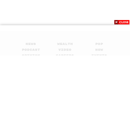
News
Wealth
Pop
Podcast
Video
Now
Opinion
Careers
Events
Privacy
About
Contact
Policy
FOR
ADVERTISING
MEMBERSHIP
© 2017-
2026
The Standard. All rights reserved.