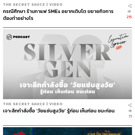
Sound Designer & Engineer กฤตพล จียะเกียรติ
THE SECRET SAUCE | VIDEO
กรณีศึกษา ร้านกาแฟ SMEs อยากเติบโต ขยายกิจการ
Marketing & Coordinator อภิสิทธิ์​ หรรษาภิรมย์โชค
215
ต้องทำอย่างไร
Art Director อนงค์นาฏ วิวัฒนานนท์
Proofreader พรนภัส ชำนาญค้า
Webmaster จินตนา ประชุมพันธ์
TAGS:
ถอดรหัสความสำเร็จ
Podcast
SAMSUNG
Business
ซัมซุง
brand
นครินทร์
เคน
The Standard Podcast
The Secret Sauce
เคน นครินทร์
นครินทร์ วนกิจไพบูลย์
เคล็ดลับความสำเร็จ
THE SECRET SAUCE | VIDEO
เจาะลึกกำลังซื้อ ‘วัยแซ่บสูงวัย’ รู้ก่อน เห็นก่อน ชนะก่อน
71