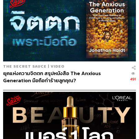
148
ABOUT THE HOST
นครินทร์ วนกิจไพบูลย์
บรรณาธิการบริหาร สำนักข่าว THE
STANDARD วิทยากรด้านสื่อและการทำคอน
เทนต์ออนไลน์
THE SECRET SAUCE | VIDEO
ยุคแห่งความจิตตก สรุปหนังสือ The Anxious
491
Generation มือถือทำร้ายลูกคุณ?