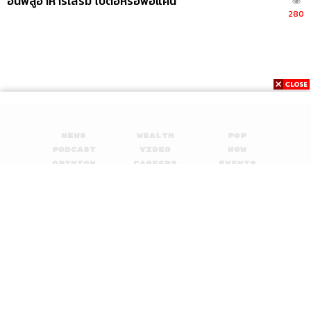
อินฟลูอาหารเสริม ไปต่อหรือพอแค่นี้
280
News
Wealth
Pop
Podcast
Video
Now
Opinion
Careers
Events
Privacy
About
Contact
Policy
FOR
ADVERTISING
MEMBERSHIP