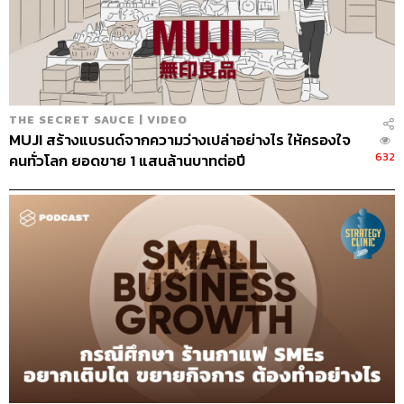
THE SECRET SAUCE | VIDEO
MUJI สร้างแบรนด์จากความว่างเปล่าอย่างไร ให้ครองใจ
632
คนทั่วโลก ยอดขาย 1 แสนล้านบาทต่อปี
Credits
The Host นครินทร์ วนกิจไพบลูย์
Show Creator นครินทร์ วนกิจไพบูลย์
Show Producers เชษฐพงศ์ ชูประดิษฐ์, ปวริศา ตั้งตุลานนท์
Episode Editor เชษฐพงศ์ ชูประดิษฐ์