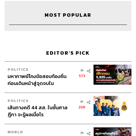
เทคโนโลยีเข้าไปช่วยแก้ไขอย่างแท้จริง
MOST POPULAR
2. Partnership
ในวันที่โลกเริ่มแคบลงและทุกสิ่งสามารถเชื่อมโยงถึงกันได้
ทั้งหมด การทำงานด้วยตัวคนเดียวอาจไม่ใช่วิธีการที่ตอบ
โจทย์ที่สุดเสมอไป ดังนั้น Samsung จึงร่วมงานกับพาร์ตเนอร์
ทั่วโลก ทั้ง Google, Microsoft หรือ New York Times หยิบจับ
EDITOR'S PICK
สินค้าและบริการของแบรนด์เหล่านี้ใส่ลงในโปรดักต์ของ
Samsung ยกตัวอย่าง
QLED โทรทัศน์ที่สามารถรายงาน
สภาพอากาศหรือรายงานข่าวส่งตรงจากนิวยอร์กได้ทันที
POLITICS
มหากาพย์โกงข้อสอบท้องถิ่น
573
3. Connected Living
ก่อนเดินหน้าสู่จุดจบใน
Samsung ขยายมุมมองการทำธุรกิจ ไม่จำกัดอยู่แค่การขาย
สัปดาห์นี้
สินค้าเทคโนโลยีหรือเครื่องใช้ไฟฟ้าเพียงอย่างเดียว แต่นิยาม
POLITICS
ตนเองว่าเป็น Life Companion เพื่อนรู้ใจของลูกค้า เพราะ
เส้นทางคดี 44 สส. ในชั้นศาล
208
พวกเขาเชื่อว่าในยุค IoT การทำเรื่อง Connectivity ไม่ใช่แค่
ฎีกา จะรู้ผลเมื่อไร
การสื่อสาร แต่เป็นการผสานทุกเรื่องของชีวิตเข้าด้วยกันผ่าน
การใช้อินเทอร์เน็ต ดังนั้น Samsung จึงสร้างแบรนด์ที่พร้อม
WORLD
ที่สุดในยุคที่กำลังมาถึง