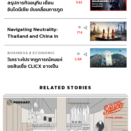
สรุปภารกิจอนุทิน เยือน
543
อินโดนีเซีย ขับเคลื่อนการทูต
เศรษฐกิจเชิงรุก ประกาศหุ้น
ส่วนยุทธศาสตร์ไทย –
Navigating Neutrality:
อินโดนีเซีย
สามารถฟังพอดแคสต์ The Secret Sauce
174
Thailand and China in
ผ่านแอปพลิเคชันต่างๆ ที่คุณสะดวกหรือใช้อยู่แล้วได้เลย
the Age of a New Global
Order
BUSINESS
/
ECONOMIC
วิเคราะห์ปรากฏการณ์คนแห่
2.6K
ขอสินเชื่อ CLICX อาจเป็น
เพียงยอดภูเขาน้ำแข็ง ของ
ปัญหาหนี้ครัวเรือนไทยที่ถูก
ซุกไว้
RELATED STORIES