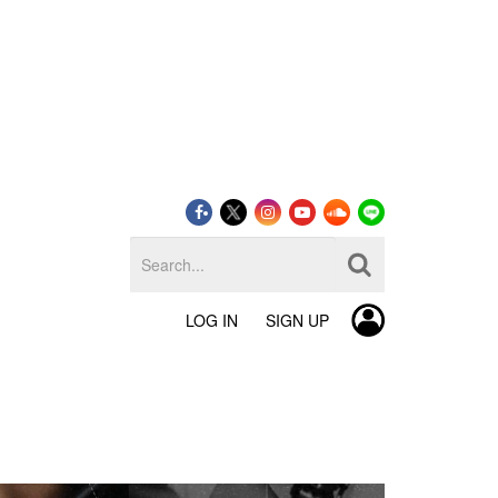
LOG IN
SIGN UP