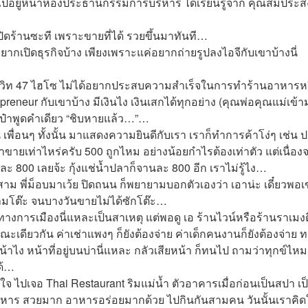
ไปอยู่หน้าห้องประธานกรรมการบริหาร ได้เรียนรู้จาก คุณสมประส
านปิดร้านซะที เพราะขายที่ได้ รวยขึ้นมาทันที…
ยอยากเปิดธุรกิจบ้าง เพียงเพราะแค่อยากถ่ายรูปลงไอจีกับเขาบ้างนี่
สุขุมวิท 47 ไฮโซ ไม่ได้อยากประสบความสำเร็จในการทำร้านอาหารห
preneur กับเขาบ้าง มีเงินไง เงินเสกได้ทุกอย่าง (คุณพ่อคุณแม่เข้า
ู ป๋าพูดคำเดียว “ชิบหายแล้ว…”…
เพื่อนๆ ทั้งนั้น มาแสดงความยินดีกับเรา เราก็ทำการค้าโง่ๆ เช่น 
ขายเท่าไหร่ครับ 500 ถูกไหม อย่างน้อยกำไรต้องเท่าตัว แต่เนื่อง
ัวละ 800 เลยจ้ะ กุ้งแช่น้ำปลาก็จานละ 800 อีก เราไม่รู้ไง…
่สาม พี่ม็อบมาเว้ย ปิดถนน ก็พยายามบอกตัวเองว่า เอาน่ะ เดี๋ยวพอ
สามโต๊ะ จนบางวันขายไม่ได้ซักโต๊ะ…
งการเมืองนี่แหละเป็นสาเหตุ แต่พอดู เอ ร้านไวน์หรือร้านราเมง
นขณะเดียวกัน ค่าเช่าแพงๆ ก็ยังต้องจ่าย ค่าเด็กคนงานก็ยังต้องจ่าย ท
้าไง หน้าที่อยู่บนบ่านี่แหละ กลัวเสียหน้า ก็ทนไป ถามว่าทุกข์ไหม
ด้…
จ ไปเจอ Thai Restaurant ริมแม่น้ำ ตัวอาคารเมื่อก่อนเป็นสปา เป
หาร สวยมาก อาหารอร่อยมากด้วย ไปกินกันสามคน วันนั้นเราคิด