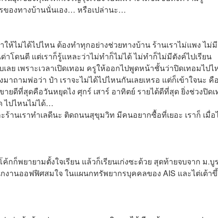
รของทางบ้านนั่นเอง… หรือเปล่านะ…
ันทำให้ไม่ได้ไปไหน ต้องทำทุกอย่างช่วยทางบ้าน ร้านเราไม่แพง ไม่ม
่าโดนตี แต่เราก็รู้แหละว่าไม่ทำก็ไม่ได้ ไม่ทำก็ไม่มีตังค์ไปเรียน
่ชอบเลย เพราะเวลาเปิดเทอม ครูให้ออกไปพูดหน้าชั้นว่าปิดเทอมไปไ
้องมาถามพ่อว่า ป๋า เราจะไม่ได้ไปไหนกันเลยเหรอ แต่ก็เข้าใจนะ คื
ยดีที่สุดคือวันหยุดไง ศุกร์ เสาร์ อาทิตย์ รายได้ดีที่สุด ยิ่งช่วงปิด
ิด ไปไหนไม่ได้…
ร้านเราทำเลดีนะ ติดถนนสุขุมวิท มีคนอยากซื้อที่เยอะ เราก็ เมื่อ
โค้กก็พยายามตั้งใจเรียน แล้วก็เรียนเก่งซะด้วย สุดท้ายจบจาก ม.บ
ป็นพนักงานออฟฟิศสมใจ ในแผนกทรัพยากรบุคคลของ AIS และไต่เต้าขึ