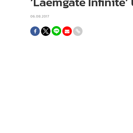
‘Laemgate Infinite’ บุ
06.08.2017