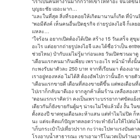
“เราเป็นคนทำงานมากกว่าที่เขาให้ทำอะ จนได้ขึ้น
บุญยะชัย เยอะมาก…
“และในที่สุด สิ่งที่รอคอยให้เกิดมานานก็เกิด ที่บ้
“พอมีตังค์ เห็นคนอื่นเปิดธุรกิจ ถ่ายรูปลงไอจี ก็เล
แหละ…
“ใจร้อน อยากเปิดต้องได้เปิด สร้าง 15 วันเสร็จ 
อะไร แต่อยากถ่ายรูปลงไอจี และได้ชื่อว่าเป็น entre
ช่วยไหม) ป๋ากับแม่ไม่รู้มาก่อนเลย วันเปิดชวนมาด
“เดือนแรกคนมากินเพียบ เพราะอะไร หน้าม้าทั้งนั้น 
กะพงรับมาตัวละ 250 บาท จากที่เรียนมา ต้องเอามา
เราอยู่ทองหล่อ ไม่ได้สิ ต้องอัพไปกว่านั้นอีก ขายต
“เดือนแรกขายดี เดือนที่สองขายดีขึ้น แต่พอเดือนที
ไปเราก็กลับมาดีเอง จากลูกค้าเต็มร้าน เหลือสอง
“ตอนแรกเราคิดว่า คงเป็นเพราะบรรยากาศขัดแย้งทา
เดียวกันก็ยังขายกันตู้มๆ น่าจะไม่ใช่แล้วมั้ง งั้น ใ
ตั้งสองปี ขาดทุนเดือนละห้าแสน แต่ทำไมไม่ปิด ก็หน
นะ แต่จะคิดแก้ปัญหาตลอดว่าจะทำยังไงให้ไปต่อไ
“เก็บกระเป๋าไปเที่ยวปราก กะว่าจะไปหาแรงบันดาลใ
โรงอาบน้ำสาธารณะ เขาเอามารีโนเวตเป็นร้านอา