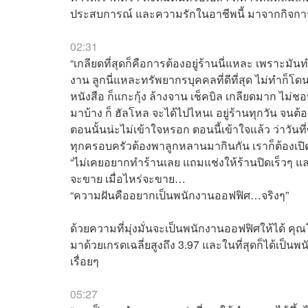
ประสบการณ์ และความรักในอาชีพนี้ มาจากกิจกา
02:31
“เกลียดที่สุดก็คือการต้องอยู่ร้านนี่แหละ เพราะม
งาน ลูกนี่แหละทรัพยากรบุคคลที่ดีที่สุด ไม่ทำก็โดนด
หนังสือ ก็แกะกุ้ง ล้างจาน เช็คบิล เกลียดมาก ไม
มาบ้าง ก็ ฮัลโหล จะได้ไปไหนเ อยู่ร้านทุกวัน จนต
ตอนนั้นน่ะไม่เข้าใจหรอก ตอนนี้เข้าใจแล้ว ว่าวันที่ขา
ทุกครอบครัวต้องพาลูกหลานมากินกัน เราก็ต้องเป
“ไม่เคยอยากทำร้านเลย แถมแช่งให้ร้านปิดเร็วๆ และ
จะขาย เมื่อไหร่จะขาย…
“ความฝันคืออยากเป็นพนักงานออฟฟิศ…จริงๆ”
ด้วยความที่มุ่งมั่นจะเป็นพนักงานออฟฟิศให้ได้ คุณ
มาด้วยเกรดเฉลี่ยสูงถึง 3.97 และในที่สุดก็ได้เ
เรื่อยๆ
05:27