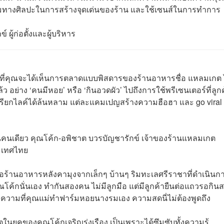
สนิยมทางศิลปะในการสร้างจุดเด่นของร้าน และใช้เซนส์ในการทำการ
ผู้ก่อตั้งและผู้บริหาร
กาสที่คุณจะได้เห็นการตลาดแบบพิสดารของร้านอาหารชื่อ แหลมเกต 
้ว อย่าง ‘คนมีหอย’ หรือ ‘กินอวดผัว’ ไปถึงการใช้พรีเซนเตอร์ที่ลูก
แชร์เรียกไลค์ได้ล้นหลาม แต่ละแคมเปญสร้างความฮือฮา และ go viral 
คนคนเดียว คุณโค้ก-อพิชาต บวรบัญชารักข์ เจ้าของร้านแหลมเกต
ประเทศไทย
อร้านอาหารหลังคามุงจากเล็กๆ บ้านๆ ริมทะเลศรีราชาที่ดำเนินก
ค้กนั่นเอง ทำกันสองคน ไม่มีลูกมือ แต่มีลูกค้ายืนต่อแถวรอกิน
ยความที่คุณแม่ทำฟาร์มหอยนางรมเอง ความสดนี่ไม่ต้องพูดถึง
ตในยุคของคุณโค้กเจริญรุ่งเรือง เป็นเพราะได้ซึมซับทั้งความรู้