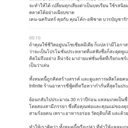
จะทำให้ได้ เปลี่ยนทุกเสียงด่าเป็นบทเรียน ใช้ร
ตลาดได้อย่างเฉียบขาด
เคน-นครินทร์ คุยกับ คุณโค้ก-อพิชาต บวรบัญชารักข์ 
00:10
ถ้าคุณใช้ชีวิตอยู่บนโซเชียลมีเดีย ก็แปลว่ามีโอ
ว่าจะเป็นโปรโมชั่นประหลาดที่แค่ฟังชื่อก็สะดุดหูแล
คิดไม่ถึงอย่าง ลีน่าจัง มาถ่ายแฟชั่นเซ็ตที่เรียก
เป็นว่าเล่น
ทั้งหมดนี้ถูกคิดสร้างสรรค์ และดูแลการผลิตโดย
Infinite ร้านอาหารซีฟู้ดที่หวือหวาก๋ากั่นที่สุดใน
ย้อนกลับไปประมาณ 30 กว่าปีก่อน แหลมเกตเป็นชื่
โดยสองสามีภรรยา ซึ่งคือคุณพ่อและคุณแม่ของคุณโ
สามร้อยคน เพราะอาหารอร่อย วัตถุดิบก็ดี และด้ว
ทำให้เราคิดว่า ทั้งหมดนี้หรือเปล่า ที่ทำให้แหลมเก