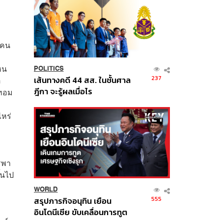
ีคน
หน
POLITICS
237
เส้นทางคดี 44 สส. ในชั้นศาล
อ
ฎีกา จะรู้ผลเมื่อไร
เทอม
ไหร่
ูรพา
้นไป
WORLD
555
สรุปภารกิจอนุทิน เยือน
อินโดนีเซีย ขับเคลื่อนการทูต