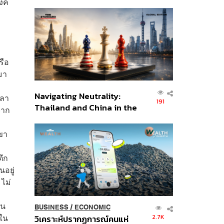
งค์
เศรษฐกิจเชิงรุก ประกาศหุ้น
ส่วนยุทธศาสตร์ไทย –
อินโดนีเซีย
รือ
มา
Navigating Neutrality:
ปลา
191
Thailand and China in the
จาก
Age of a New Global
Order
เขา
ตึก
นอยู่
 ไม่
็น
BUSINESS
/
ECONOMIC
ใน
2.7K
วิเคราะห์ปรากฏการณ์คนแห่