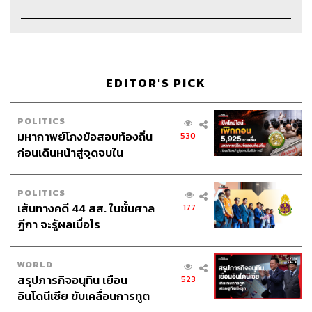
EDITOR'S PICK
POLITICS
มหากาพย์โกงข้อสอบท้องถิ่น
Credits
530
ก่อนเดินหน้าสู่จุดจบใน
สัปดาห์นี้
Host & Show Creator
นครินทร์ วนกิจไพบูลย์
POLITICS
Manager
ปวริศา ตั้งตุลานนท์
เส้นทางคดี 44 สส. ในชั้นศาล
177
Assistant
ศิลา รัตนวลีวงศ์
ฎีกา จะรู้ผลเมื่อไร
Project Coordinator
ซาจิ แซ่อื้อ
Producer
นภัสสร กะสินัง
WORLD
Content Creators
ชาคร ฉายเพชร, ธนภาคย์ อิทธิชัยพล,
สรุปภารกิจอนุทิน เยือน
523
ภัทรสุดา บุญญศรี, อาภาภัทร อารยางกูร, ณัชพล เนตรมหา
อินโดนีเซีย ขับเคลื่อนการทูต
กุล