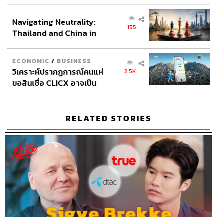
เศรษฐกิจเชิงรุก ประกาศหุ้น
Video Editors
วุฒิชัย ถิระบัญชาศักดิ์, อนนต์ พูนเจ้าทรัพย์,
ส่วนยุทธศาสตร์ไทย –
ศุภมิตร เศรษฐลักษณ์
Navigating Neutrality:
อินโดนีเซีย
Sound Director
กฤตพล จียะเกียรติ
155
Thailand and China in
Sound Recording Engineer
ขจีพรรณ วิจิตรรัตน์, ธภัทร
the Age of a New Global
ตั้งวงษ์ไชย
Order
Graphic Designer
ธนิดา โตวิวัฒน์
ECONOMIC
/
BUSINESS
วิเคราะห์ปรากฏการณ์คนแห่
2.5K
Channel Team Lead
สิทธิโชติ สุภาวรรณ์
ขอสินเชื่อ CLICX อาจเป็น
Senior Channel Admin
ทศพล เพิ่มพูล
เพียงยอดภูเขาน้ำแข็ง ของ
Online Community Admin
สิรินยา เจษฎาพงศ์ภักดี
ปัญหาหนี้ครัวเรือนไทยที่ถูก
THE STANDARD Shared Service Department
ซุกไว้
RELATED STORIES
TAGS:
ธุรกิจไทย
การทำธุรกิจ
Podcast
The Standard Podcast
The Secret Sauce
เคน นครินทร์
นักลงทุนต่างชาติ