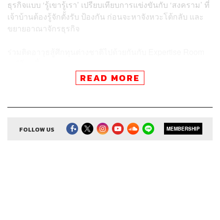
ธุรกิจแบบ ‘รู้เขารู้เรา’ เปรียบเทียบการแข่งขันกับ ‘สงคราม’ ที่
เจ้าบ้านต้องรู้จักตั้งรับ ป้องกัน ก่อนจะหาจังหวะโต้กลับ และ
ขยายอาณาจักรธุรกิจ
ร่วมติดอาวุธสู้ศึกทุนต่างชาติไปด้วยกันกับ Expertise Room
เอพิโสดนี้
READ MORE
สามารถฟังพอดแคสต์ The Secret Sauce
ผ่านแอปพลิเคชันต่างๆ ที่คุณสะดวกหรือใช้อยู่แล้วได้เลย
FOLLOW US
MEMBERSHIP