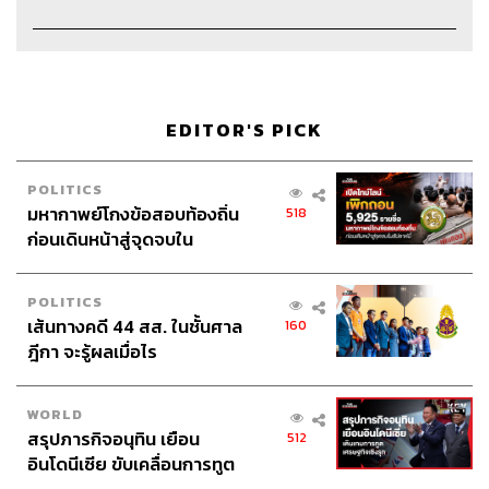
Credits
EDITOR'S PICK
Show Creator
นครินทร์ วนกิจไพบูลย์
POLITICS
The Secret Sauce Manager
ปวริศา ตั้งตุลานนท์
มหากาพย์โกงข้อสอบท้องถิ่น
518
Content Creator
ชาคร ฉายเพชร
ก่อนเดินหน้าสู่จุดจบใน
Video Editor
วุฒิชัย ถิระบัญชาศักดิ์
สัปดาห์นี้
Sound Designer & Engineer
กฤตพล จียะเกียรติ
POLITICS
Sound Recording Engineer
ขจีพรรณ วิจิตรรัตน์
เส้นทางคดี 44 สส. ในชั้นศาล
160
Assistant
อสุมิ สุกี้คาวะ
ฎีกา จะรู้ผลเมื่อไร
Graphic Designer
ธนิดา โตวิวัฒน์
Channel Manager
เชษฐพงศ์ ชูประดิษฐ์
WORLD
Social Media Editor
ทศพล เพิ่มพูล
สรุปภารกิจอนุทิน เยือน
512
Proofreader
วรรษมล สิงหโกมล
อินโดนีเซีย ขับเคลื่อนการทูต
Webmaster
อารยา ปานศรี