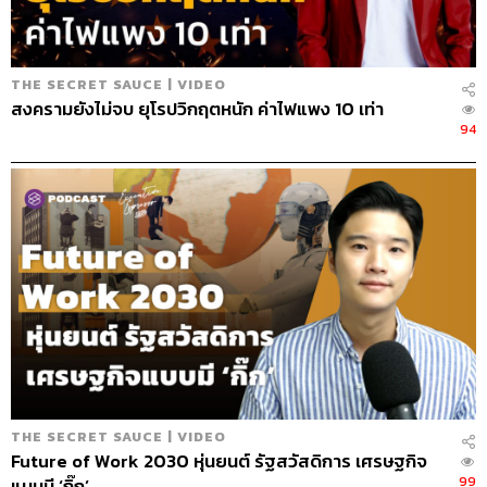
ABOUT THE HOST
นครินทร์ วนกิจไพบูลย์
THE SECRET SAUCE | VIDEO
บรรณาธิการบริหาร สำนักข่าว THE
STANDARD วิทยากรด้านสื่อและการทำคอน
สงครามยังไม่จบ ยุโรปวิกฤตหนัก ค่าไฟแพง 10 เท่า
เทนต์ออนไลน์
94
THE SECRET SAUCE | VIDEO
Future of Work 2030 หุ่นยนต์ รัฐสวัสดิการ เศรษฐกิจ
99
แบบมี ‘กิ๊ก’