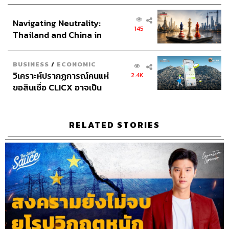
เศรษฐกิจเชิงรุก ประกาศหุ้น
Social Media Admins
วนัชพร ดวงนิล, สุทธกิตติ์​ สุทธา
ส่วนยุทธศาสตร์ไทย –
วรรณกุล, ธิติกร ลิ้มทองมณี, วิมลณัฐ พรศิริอนันต์
Navigating Neutrality:
อินโดนีเซีย
Archive Officer
ชริน จำปาวัน
145
Thailand and China in
the Age of a New Global
Order
BUSINESS
/
ECONOMIC
วิเคราะห์ปรากฏการณ์คนแห่
2.4K
ขอสินเชื่อ CLICX อาจเป็น
TAGS:
The Standard Podcast
The Secret Sauce
เพียงยอดภูเขาน้ำแข็ง ของ
เคน นครินทร์
นครินทร์ วนกิจไพบูลย์
Podcast
ปัญหาหนี้ครัวเรือนไทยที่ถูก
นครินทร์
เคน
ซุกไว้
RELATED STORIES
108