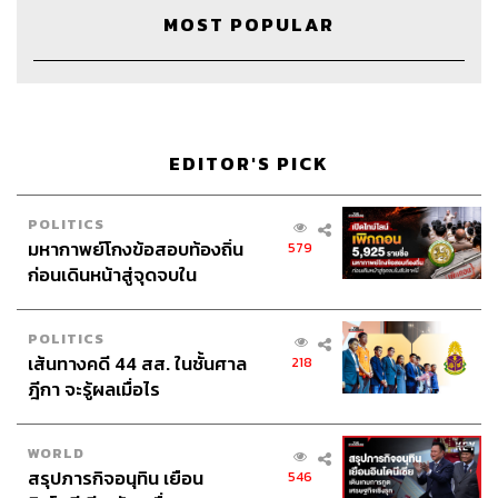
Channel Manager & Show Co-Producer เชษฐพงศ์ ชู
MOST POPULAR
ประดิษฐ์
Creative ภัทร จารุอริยานนท์
Sound Editor เชษฐพงศ์ ชูประดิษฐ์
Video Editor ฐิติกาญจน์ กาญจนภักดี
Sound Designer & Engineer กฤตพล จียะเกียรติ
EDITOR'S PICK
Art Director
อนงค์นาฏ วิวัฒนานนท์
Proofreader ภาวิกา ขันติศรีสกุล
POLITICS
Webmaster
รพีพรรณ เกตุสมพงษ์
มหากาพย์โกงข้อสอบท้องถิ่น
579
Music
westonemusic.com
ก่อนเดินหน้าสู่จุดจบใน
สัปดาห์นี้
POLITICS
เส้นทางคดี 44 สส. ในชั้นศาล
218
ฎีกา จะรู้ผลเมื่อไร
TAGS:
The Standard Podcast
ลิบรา 2.0
The Secret Sauce
ท๊อป จิรายุส
เคน นครินทร์
WORLD
ดิจิทัลหยวน
นครินทร์ วนกิจไพบูลย์
สรุปภารกิจอนุทิน เยือน
546
อนาคตการเงิน
เคล็ดลับความสำเร็จ