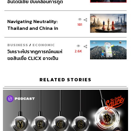
อินโดนีเซีย ขับเคลื่อนการทูต
ถอดรหัสความสำเร็จ
Podcast
บิตคอยน์
เศรษฐกิจเชิงรุก ประกาศหุ้น
Business
Executive Espresso
brand
ส่วนยุทธศาสตร์ไทย –
ฝ่าวิกฤตโควิด19
นครินทร์
วิกฤตโควิด19
เคน
โควิด19
Navigating Neutrality:
อินโดนีเซีย
181
Thailand and China in
the Age of a New Global
Order
BUSINESS
/
ECONOMIC
วิเคราะห์ปรากฏการณ์คนแห่
2.6K
ขอสินเชื่อ CLICX อาจเป็น
เพียงยอดภูเขาน้ำแข็ง ของ
ปัญหาหนี้ครัวเรือนไทยที่ถูก
74
ซุกไว้
RELATED STORIES
ABOUT THE HOST
นครินทร์ วนกิจไพบูลย์
บรรณาธิการบริหาร สำนักข่าว THE
STANDARD วิทยากรด้านสื่อและการทำคอน
เทนต์ออนไลน์