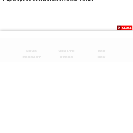
News
Wealth
Pop
Podcast
Video
Now
Opinion
Careers
Events
Privacy
About
Contact
Policy
FOR
ADVERTISING
MEMBERSHIP
© 2017-
2026
The Standard. All rights reserved.