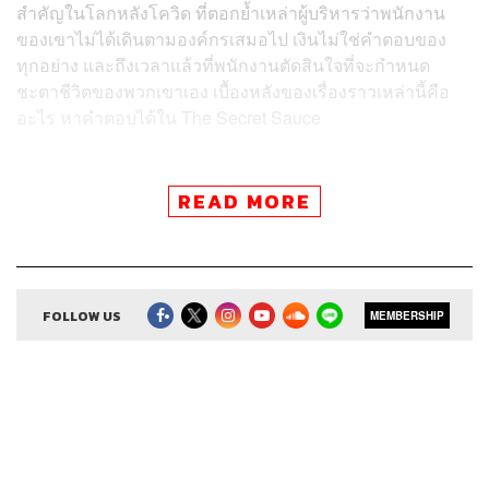
สำคัญในโลกหลังโควิด ที่ตอกย้ำเหล่าผู้บริหารว่าพนักงาน
ของเขาไม่ได้เดินตามองค์กรเสมอไป เงินไม่ใช่คำตอบของ
ทุกอย่าง และถึงเวลาแล้วที่พนักงานตัดสินใจที่จะกำหนด
ชะตาชีวิตของพวกเขาเอง เบื้องหลังของเรื่องราวเหล่านี้คือ
อะไร หาคำตอบได้ใน The Secret Sauce
READ MORE
สามารถฟังพอดแคสต์ The Secret Sauce
ผ่านแอปพลิเคชันต่างๆ ที่คุณสะดวกหรือใช้อยู่แล้วได้เลย
FOLLOW US
MEMBERSHIP