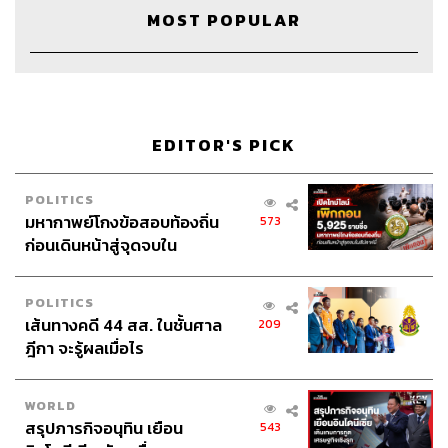
MOST POPULAR
EDITOR'S PICK
Credits
POLITICS
Show Creator
นครินทร์ วนกิจไพบูลย์
มหากาพย์โกงข้อสอบท้องถิ่น
573
The Secret Sauce Manager
ปวริศา ตั้งตุลานนท์
ก่อนเดินหน้าสู่จุดจบใน
Content Creator
ชาคร ฉายเพชร, ธนภาคย์ อิทธิชัยพล
สัปดาห์นี้
Video Editor
วุฒิชัย ถิระบัญชาศักดิ์
POLITICS
Sound Designer & Engineer
กฤตพล จียะเกียรติ
เส้นทางคดี 44 สส. ในชั้นศาล
209
Sound Recording Engineer
ขจีพรรณ วิจิตรรัตน์
ฎีกา จะรู้ผลเมื่อไร
Assistant
อสุมิ สุกี้คาวะ
Graphic Designer
ธนิดา โตวิวัฒน์
Channel Manager
เชษฐพงศ์ ชูประดิษฐ์
WORLD
Social Media Editor
ทศพล เพิ่มพูล
สรุปภารกิจอนุทิน เยือน
543