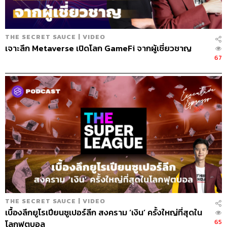
THE SECRET SAUCE | VIDEO
เจาะลึก Metaverse เปิดโลก GameFi จากผู้เชี่ยวชาญ
67
THE SECRET SAUCE | VIDEO
เบื้องลึกยูโรเปียนซูเปอร์ลีก สงคราม ‘เงิน’ ครั้งใหญ่ที่สุดใน
65
โลกฟุตบอล