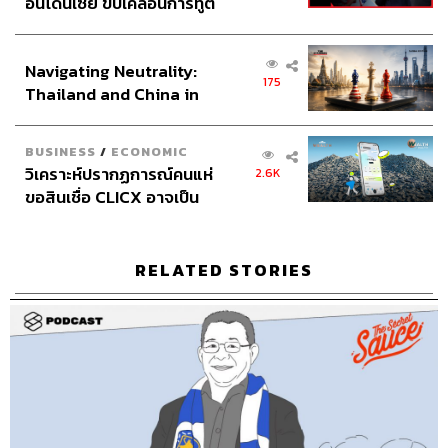
อินโดนีเซีย ขับเคลื่อนการทูต
Channel Interns
นิพพิชฌน์ ชุลีนวน
เศรษฐกิจเชิงรุก ประกาศหุ้น
THE STANDARD Proofreader Team
ส่วนยุทธศาสตร์ไทย –
THE STANDARD Webmaster Team
Navigating Neutrality:
อินโดนีเซีย
Social Media Admins
วนัชพร ดวงนิล, สุทธกิตติ์​ สุทธา
175
Thailand and China in
วรรณกุล, ธิติกร ลิ้มทองมณี, วิมลณัฐ พรศิริอนันต์
the Age of a New Global
Archive Officer
ชริน จำปาวัน
Order
BUSINESS
/
ECONOMIC
วิเคราะห์ปรากฏการณ์คนแห่
2.6K
ขอสินเชื่อ CLICX อาจเป็น
เพียงยอดภูเขาน้ำแข็ง ของ
ปัญหาหนี้ครัวเรือนไทยที่ถูก
TAGS:
Podcast
The Standard Podcast
ซุกไว้
The Secret Sauce
เคน นครินทร์
wholebeing
RELATED STORIES