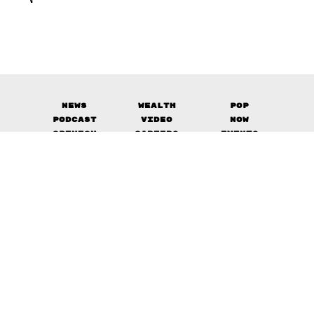
News
Wealth
Pop
Podcast
Video
Now
Opinion
Careers
Events
Privacy
About
Contact
Policy
FOR
ADVERTISING
MEMBERSHIP
© 2017-
2026
The Standard. All rights reserved.