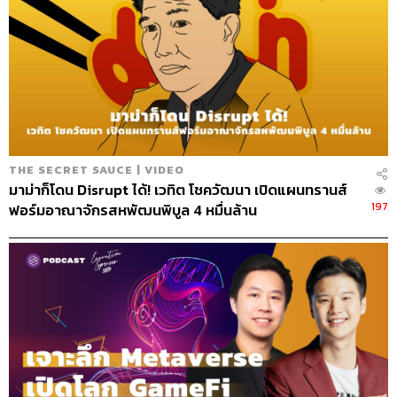
THE SECRET SAUCE | VIDEO
มาม่าก็โดน Disrupt ได้! เวทิต โชควัฒนา เปิดแผนทรานส์
197
ฟอร์มอาณาจักรสหพัฒนพิบูล 4 หมื่นล้าน