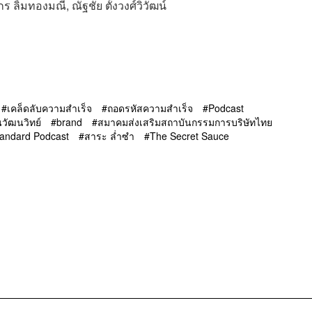
ร ลิ้มทองมณี, ณัฐชัย ตั้งวงศ์วิวัฒน์
เคล็ดลับความสำเร็จ
ถอดรหัสความสำเร็จ
Podcast
นวัฒนวิทย์
brand
สมาคมส่งเสริมสถาบันกรรมการบริษัทไทย
andard Podcast
สาระ ล่ำซำ
The Secret Sauce