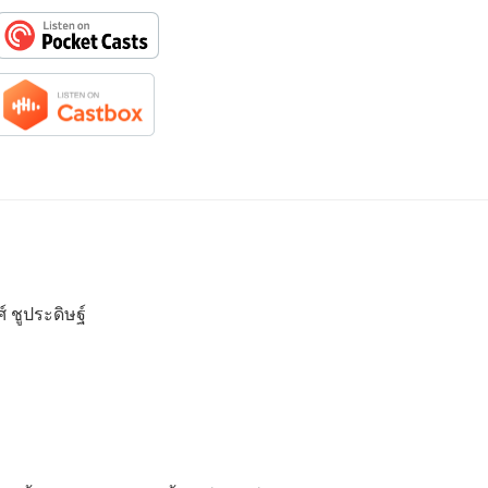
 ชูประดิษฐ์