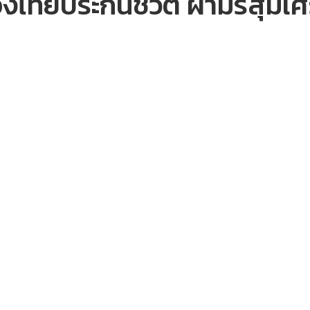
งไทยประกันชีวิต ฝ่ามรสุมเศ