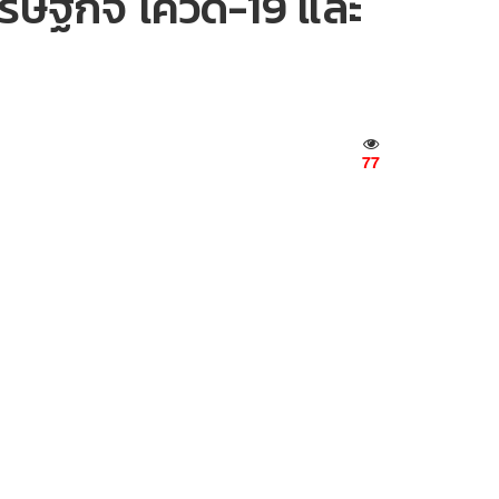
รษฐกิจ โควิด-19 และ
77