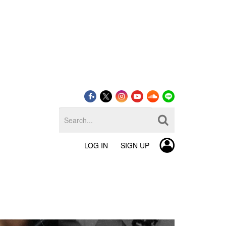
LOG IN
SIGN UP