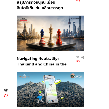
512
สรุปภารกิจอนุทิน เยือน
อินโดนีเซีย ขับเคลื่อนการทูต
เศรษฐกิจเชิงรุก ประกาศหุ้น
ส่วนยุทธศาสตร์ไทย –
อินโดนีเซีย
Navigating Neutrality:
145
Thailand and China in the
Age of a New Global
Order
77