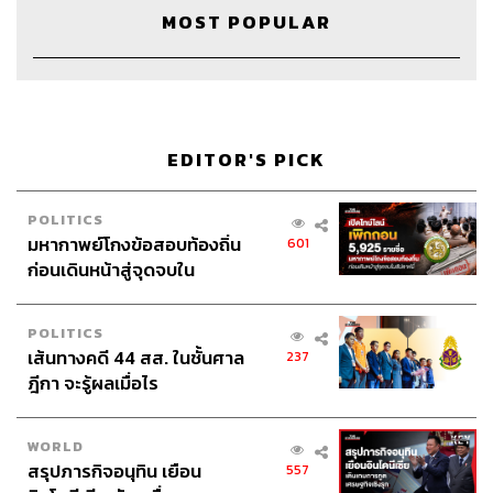
MOST POPULAR
EDITOR'S PICK
POLITICS
มหากาพย์โกงข้อสอบท้องถิ่น
601
ก่อนเดินหน้าสู่จุดจบใน
สัปดาห์นี้
POLITICS
เส้นทางคดี 44 สส. ในชั้นศาล
237
Credits
ฎีกา จะรู้ผลเมื่อไร
The Host
สรกล อดุลยานนท์
Co-host
ธนกร วงษ์ปัญญา
WORLD
Show Creator
สรกล อดุลยานนท์, นครินทร์ วนกิจไพบูลย์
สรุปภารกิจอนุทิน เยือน
557