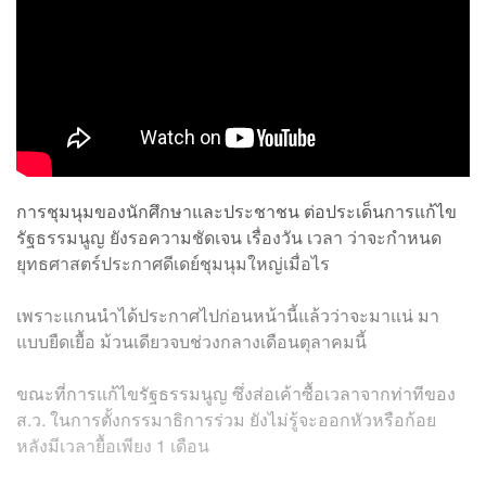
การชุมนุมของนักศึกษาและประชาชน ต่อประเด็นการแก้ไข
รัฐธรรมนูญ ยังรอความชัดเจน เรื่องวัน เวลา ว่าจะกำหนด
ยุทธศาสตร์ประกาศดีเดย์ชุมนุมใหญ่เมื่อไร
เพราะแกนนำได้ประกาศไปก่อนหน้านี้แล้วว่าจะมาแน่ มา
แบบยืดเยื้อ ม้วนเดียวจบช่วงกลางเดือนตุลาคมนี้
ขณะที่การแก้ไขรัฐธรรมนูญ ซึ่งส่อเค้าซื้อเวลาจากท่าทีของ
ส.ว. ในการตั้งกรรมาธิการร่วม ยังไม่รู้จะออกหัวหรือก้อย
หลังมีเวลายื้อเพียง 1 เดือน