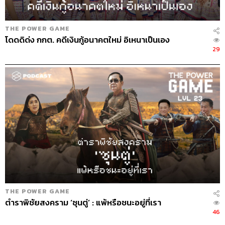
THE POWER GAME
โดดดิด่ง กกต. คดีเงินกู้อนาคตใหม่ อิเหนาเป็นเอง
29
THE POWER GAME
ตำราพิชัยสงคราม ‘ซุนตู่’ : แพ้หรือชนะอยู่ที่เรา
46