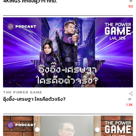
4KINGS ศึกชิงผู้ว่าฯ กทม.
93
THE POWER GAME
อุ๊งอิ๊ง-เศรษฐา ใครคือตัวจริง?
1.3K