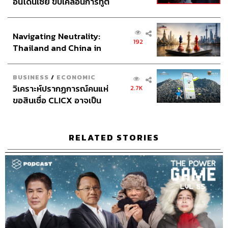
Show Producer
อธิษฐาน กาญจนะพงศ์
อินโดนีเซีย ขับเคลื่อนการทูต
เศรษฐกิจเชิงรุก ประกาศหุ้น
Creative
นัทธมน หัวใจ
ส่วนยุทธศาสตร์ไทย –
Channel Manager
เชษฐพงศ์ ชูประดิษฐ์
Navigating Neutrality:
อินโดนีเซีย
Sound Designer & Engineer
กฤตพล จียะเกียรติ
192
Thailand and China in
Coordinator & Admin
อภิสิทธิ์​ หรรษาภิรมย์โชค
the Age of a New Global
Art Director
ฉัตรชัย เฉยชิต
Order
Proofreader
พรนภัส ชำนาญค้า
BUSINESS
/
ECONOMIC
Webmaster
ไชยพร ศิริกลการ
วิเคราะห์ปรากฏการณ์คนแห่
2.7K
Social Media Admin
ณัฐชัย ตั้งวงศ์วิวัฒน์
ขอสินเชื่อ CLICX อาจเป็น
สุทธกิตติ์​ สุทธาวรรณกุล
เพียงยอดภูเขาน้ำแข็ง ของ
ธิติกร ลิ้มทองมณี
ปัญหาหนี้ครัวเรือนไทยที่ถูก
ซุกไว้
Archive Officer
ชริน จำปาวัน
RELATED STORIES
Music
westonemusic.com
TAGS:
Podcast
The Standard Podcast
การเมือง
THE POWER GAME
สรกล อดุลยานนท์