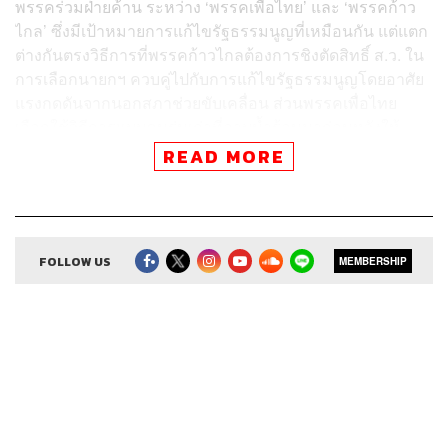
พรรคร่วมฝ่ายค้าน ระหว่าง ‘พรรคเพื่อไทย’ และ ‘พรรคก้าว
ไกล’ ซึ่งมีเป้าหมายการแก้ไขรัฐธรรมนูญที่เหมือนกัน แต่แตก
ต่างกันตรงวิธีการที่พรรคก้าวไกลต้องการชิงตัดสิทธิ์ ส.ว. ใน
การเลือกนายกฯ ควบคู่ไปกับการแก้ไขรัฐธรรมนูญโดยอาศัย
แรงกดดันจากนอกสภาช่วยขับเคลื่อน ส่วนพรรคเพื่อไทย
เลือกใช้วิธีการแบบคนรุ่นเก่าที่อาบน้ำร้อนมาก่อนหวังให้
ส.ว. ยอมแก้ไขรัฐธรรมนูญ โดยตั้ง สสร. และยืมมือ สสร.
READ MORE
จัดการวุฒิสมาชิก
ความสัมพันธ์ระหว่าง ‘พรรคเพื่อไทย’ และ ‘พรรคก้าวไกล’
จากนี้ไปคงเดินคู่กันไปในเส้นทางเดียวกัน แต่ระหว่างทางคง
FOLLOW US
MEMBERSHIP
มีขัดขากันบ้างเพราะต้องแย่งชิงฐานเสียงกลุ่มเดียวกัน
It’s Okay to Not Be Okay
สามารถฟังพอดแคสต์ THE POWER GAME