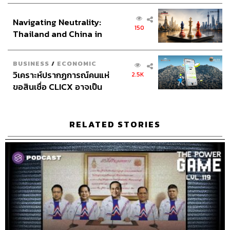
Social Media Admin
ณัฐชัย ตั้งวงศ์วิวัฒน์
ส่วนยุทธศาสตร์ไทย –
สุทธกิตติ์​ สุทธาวรรณกุล
Navigating Neutrality:
อินโดนีเซีย
ธิติกร ลิ้มทองมณี
150
Thailand and China in
Archive Officer
ชริน จำปาวัน
the Age of a New Global
Music
westonemusic.com
Order
BUSINESS
/
ECONOMIC
วิเคราะห์ปรากฏการณ์คนแห่
2.5K
ขอสินเชื่อ CLICX อาจเป็น
เพียงยอดภูเขาน้ำแข็ง ของ
ปัญหาหนี้ครัวเรือนไทยที่ถูก
ซุกไว้
RELATED STORIES
TAGS:
THE POWER GAME
สรกล อดุลยานนท์
Podcast
The Standard Podcast
การเมือง