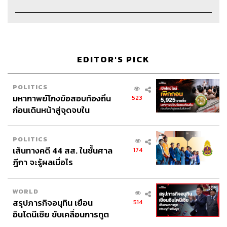
EDITOR'S PICK
Credits
POLITICS
The Host
สรกล อดุลยานนท์
มหากาพย์โกงข้อสอบท้องถิ่น
523
Co-host
พลวุฒิ สงสกุล
ก่อนเดินหน้าสู่จุดจบใน
สัปดาห์นี้
Show Creator
สรกล อดุลยานนท์, นครินทร์ วนกิจไพบูลย์
POLITICS
Show Producer
อธิษฐาน กาญจนะพงศ์
เส้นทางคดี 44 สส. ในชั้นศาล
174
Channel Manager
เชษฐพงศ์ ชูประดิษฐ์
ฎีกา จะรู้ผลเมื่อไร
Sound Designer & Engineer
กฤตพล จียะเกียรติ
Coordinator & Admin
อภิสิทธิ์​ หรรษาภิรมย์โชค
Art Director
ฉัตรชัย เฉยชิต
WORLD
สรุปภารกิจอนุทิน เยือน
514
Proofreader
พรนภัส ชำนาญค้า
อินโดนีเซีย ขับเคลื่อนการทูต
Webmaster
รพีพรรณ​ เกตุสมพงษ์
เศรษฐกิจเชิงรุก ประกาศหุ้น