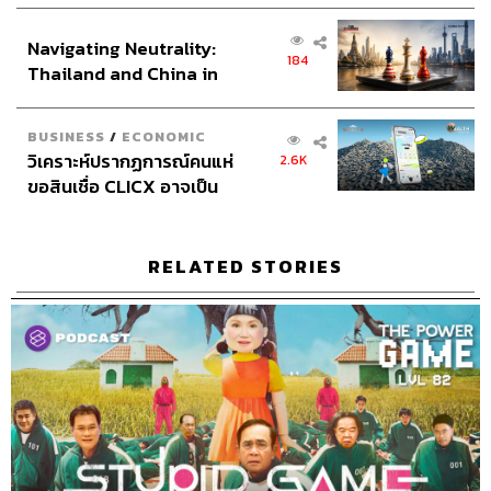
Sound Designer & Engineer
กฤตพล จียะเกียรติ
ส่วนยุทธศาสตร์ไทย –
Coordinator & Admin
อภิสิทธิ์​ หรรษาภิรมย์โชค
Navigating Neutrality:
อินโดนีเซีย
Art Director
ฉัตรชัย เฉยชิต
184
Thailand and China in
Proofreader
พรนภัส ชำนาญค้า
the Age of a New Global
Webmaster
รพีพรรณ เกตุสมพงษ์
Order
Social Media Admin
ณัฐชัย ตั้งวงศ์วิวัฒน์
BUSINESS
/
ECONOMIC
วิเคราะห์ปรากฏการณ์คนแห่
สุทธกิตติ์​ สุทธาวรรณกุล
2.6K
ขอสินเชื่อ CLICX อาจเป็น
ธิติกร ลิ้มทองมณี
เพียงยอดภูเขาน้ำแข็ง ของ
Archive Officer
ชริน จำปาวัน
ปัญหาหนี้ครัวเรือนไทยที่ถูก
Music
westonemusic.com
ซุกไว้
RELATED STORIES
TAGS:
The Standard Podcast
การเมือง
THE POWER GAME
สรกล อดุลยานนท์
Podcast