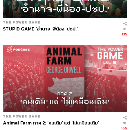
THE POWER GAME
STUPID GAME ‘อำนาจ-พี่น้อง-ปชป.’
135
59
ABOUT THE HOST
THE STANDARD PODCAST
ทีมงาน THE STANDARD PODCAST
THE POWER GAME
Animal Farm ภาค 2: ‘คนเดิม’ แต่ ‘ไม่เหมือนเดิม’
166