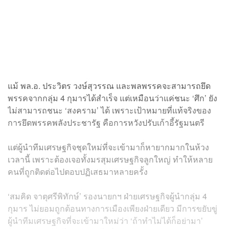
แม้ พล.อ. ประวิตร วงษ์สุวรรณ และพลพรรคจะสามารถยึด
พรรคจากกลุ่ม 4 กุมารได้สำเร็จ แต่เหมือนว่าแค่ชนะ ‘ศึก’ ยัง
ไม่สามารถชนะ ‘สงคราม’ ได้ เพราะเป้าหมายที่แท้จริงของ
การยึดพรรคพลังประชารัฐ คือการหวังปรับเก้าอี้รัฐมนตรี
แต่ผู้นำทีมเศรษฐกิจชุดใหม่ที่จะเข้ามาก็หายากมากในห้วง
เวลานี้ เพราะต้องเจอทั้งมรสุมเศรษฐกิจลูกใหญ่ ทำให้หลาย
คนที่ถูกติดต่อไปตอบปฏิเสธมาหลายครั้ง
‘สมคิด จาตุศรีพิทักษ์’ รองนายกฯ ฝ่ายเศรษฐกิจผู้นำกลุ่ม 4
กุมาร ไม่ยอมถูกต้อนทางการเมืองเพียงฝ่ายเดียว มีการขยับขู่
ผู้นำทีมเศรษฐกิจที่จะเข้ามาใหม่ว่า ‘ถ้าทำไม่ได้ก็อย่ามา’