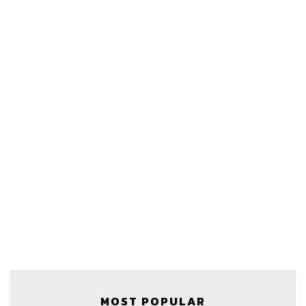
สามารถฟังพอดแคสต์ THE POWER GAME
ผ่านแอปพลิเคชันต่างๆ ที่คุณสะดวกหรือใช้อยู่แล้วได้เลย
MOST POPULAR