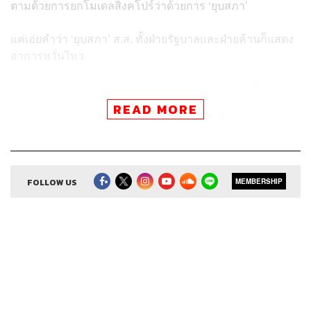
ตามด้วยการยกโมเดลสิงคโปร์ว่าด้วยการ ‘ยุบสภา’
แค่เอ่ยคำว่า ‘ยุบสภา’ ส.ส. ทั้งฝ่ายรัฐบาลและฝ่ายค้านก็แสดง
อาการหวั่นไหว
ศึกในพรรคพลังประชารัฐจบแล้ว แต่สงครามชิงเก้าอี้
รัฐมนตรียังไม่จบ
READ MORE
กรรมการบริหารพรรคพลังประชารัฐชุดใหม่ที่ดูเหมือนมีแต้ม
ต่อเหนือกว่า พล.อ. ประยุทธ์
FOLLOW US
MEMBERSHIP
วันนี้เริ่มไม่แน่
เพราะ พล.อ. ประยุทธ์ จันทร์โอชา เหมือนกับ ‘ธานอส’ ที่มี
ถุงมือและ The Infinity Stone เป็นอาวุธ
ดีดนิ้ว ‘ยุบสภา’ ทีเดียว ส.ส. เกลี้ยงสภาฯ