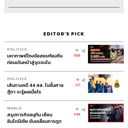
EDITOR'S PICK
POLITICS
มหากาพย์โกงข้อสอบท้องถิ่น
588
ก่อนเดินหน้าสู่จุดจบใน
สัปดาห์นี้
Credits
POLITICS
เส้นทางคดี 44 สส. ในชั้นศาล
221
The Host
สรกล อดุลยานนท์
ฎีกา จะรู้ผลเมื่อไร
The Co-host
พลวุฒิ สงสกุล
Show Creator
สรกล อดุลยานนท์, นครินทร์ วนกิจไพบูลย์
WORLD
สรุปภารกิจอนุทิน เยือน
549
Show Producer
อธิษฐาน กาญจนะพงศ์
อินโดนีเซีย ขับเคลื่อนการทูต
Channel Manager
เชษฐพงศ์ ชูประดิษฐ์
เศรษฐกิจเชิงรุก ประกาศหุ้น