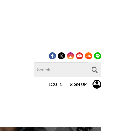
LOG IN
SIGN UP