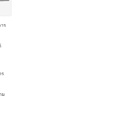
การ
้
าร
ตาม