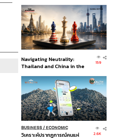
เศรษฐกิจเชิงรุก ประกาศหุ้น
ส่วนยุทธศาสตร์ไทย –
อินโดนีเซีย
Navigating Neutrality:
159
Thailand and China in the
Age of a New Global
Order
BUSINESS
/
ECONOMIC
2.6K
วิเคราะห์ปรากฏการณ์คนแห่