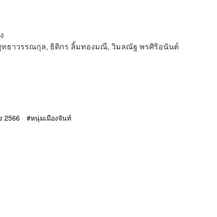
็ง
 สุทธาวรรณกุล, ธิติกร ลิ้มทองมณี, วิมลณัฐ พรศิริอนันต์
้ง 2566
หนุ่มเมืองจันท์