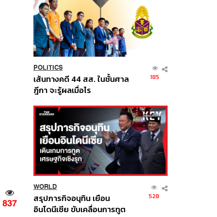
POLITICS
185
เส้นทางคดี 44 สส. ในชั้นศาล
ฎีกา จะรู้ผลเมื่อไร
WORLD
528
สรุปภารกิจอนุทิน เยือน
837
อินโดนีเซีย ขับเคลื่อนการทูต