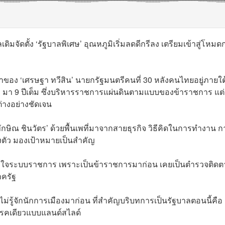
ิมจัดตั้ง ‘รัฐบาลพิเศษ’ อุณหภูมิเริ่มลดดีกรีลง เตรียมเข้าสู่โหมด
ำของ ‘เศรษฐา ทวีสิน’ นายกรัฐมนตรีคนที่ 30 หลังคนไทยอยู่ภายใต
 มา 9 ปีเต็ม ซึ่งบริหารราชการแผ่นดินตามแบบของข้าราชการ แต่
่างอย่างชัดเจน
ษิณ ชินวัตร’ ด้วยพื้นเพที่มาจากสายธุรกิจ วิธีคิดในการทำงาน ก
องตัว มองเป้าหมายเป็นสำคัญ
้าใจระบบราชการ เพราะเป็นข้าราชการมาก่อน เคยเป็นตำรวจติด
าครัฐ
รู้จักนักการเมืองมาก่อน ที่สำคัญบริบทการเป็นรัฐบาลตอนนี้คือ
รรคเดียวแบบแลนด์สไลด์