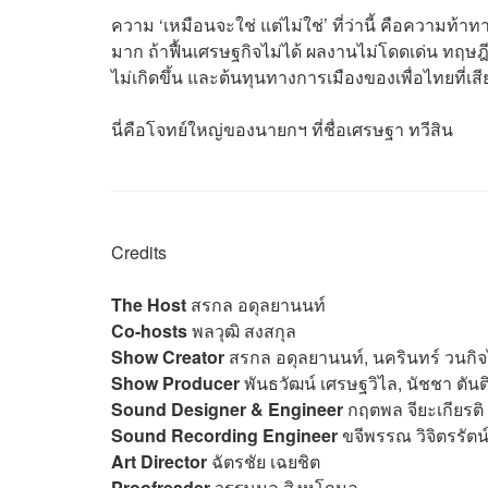
ความ ‘เหมือนจะใช่ แต่ไม่ใช่’ ที่ว่านี้ คือความท
มาก ถ้าฟื้นเศรษฐกิจไม่ได้ ผลงานไม่โดดเด่น ทฤษฎ
ไม่เกิดขึ้น และต้นทุนทางการเมืองของเพื่อไทยที่เส
นี่คือโจทย์ใหญ่ของนายกฯ ที่ชื่อเศรษฐา ทวีสิน
Credits
The Host
สรกล อดุลยานนท์
Co-hosts
พลวุฒิ สงสกุล
Show Creator
สรกล อดุลยานนท์, นครินทร์ วนกิจ
Show Producer
พันธวัฒน์ เศรษฐวิไล, นัชชา ตันติ
Sound Designer & Engineer
กฤตพล จียะเกียรติ
Sound Recording Engineer
ขจีพรรณ วิจิตรรัตน
Art Director
ฉัตรชัย เฉยชิต
Proofreader
วรรษมล สิงหโกมล