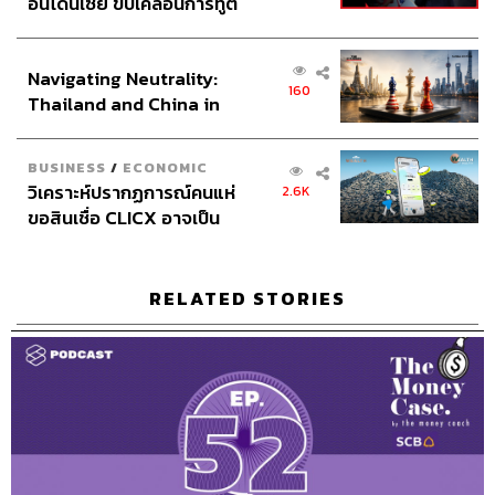
อินโดนีเซีย ขับเคลื่อนการทูต
ลงทุน
ซื้อประกัน
เงิน
ประกัน
ปัญหาการเงิน
เศรษฐกิจเชิงรุก ประกาศหุ้น
โอมศิริ วีระกุล
บทเรียน
พอดแคสต์
TMC
โค้ชการเงิน
ส่วนยุทธศาสตร์ไทย –
Navigating Neutrality:
อินโดนีเซีย
160
Thailand and China in
the Age of a New Global
Order
BUSINESS
/
ECONOMIC
วิเคราะห์ปรากฏการณ์คนแห่
2.6K
ขอสินเชื่อ CLICX อาจเป็น
เพียงยอดภูเขาน้ำแข็ง ของ
60
ปัญหาหนี้ครัวเรือนไทยที่ถูก
ซุกไว้
RELATED STORIES
ABOUT THE HOST
THE STANDARD PODCAST
ทีมงาน THE STANDARD PODCAST