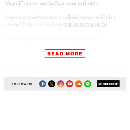
ให้แฮปปี้ไปตลอด และไม่เป็นภาระต่อคนใกล้ตัว
โสดสตรอง ดูแลตัวเองลดความเสี่ยงด้านสุขภาพ ด้วยไทย
ประกันชีวิตสุขภาพโกลด์ คลิก
http://bit.ly/3bcOEV6
#ให้รักเป็นทุกคำตอบของชีวิต #ไทยประกันชีวิต
READ MORE
สามารถฟังพอดแคสต์ The Money Case by The Money
Coach
ผ่านแอปพลิเคชันต่างๆ ที่คุณสะดวกหรือใช้อยู่แล้วได้เลย
FOLLOW US
MEMBERSHIP