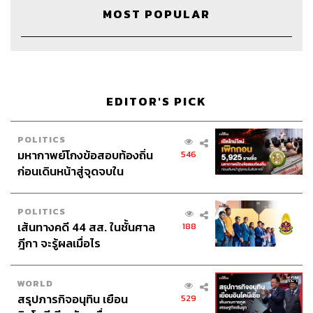
MOST POPULAR
Show Creators
จักรพงษ์ เมษพันธุ์, ภูมิชาย บุญสินสุข
Show Producer
เชษฐพงศ์ ชูประดิษฐ์
Episode Producer
โอมศิริ วีระกุล
Sound Designer & Engineer
กฤตพล จียะเกียรติ
Recording Engineer
ขจีพรรณ วิจิตรรัตน์
EDITOR'S PICK
Art Director
อนงค์นาฏ วิวัฒนานนท์
Proofreader
วรรษมล สิงหโกมล
Webmaster
ไชยพร ศิริกลการ
POLITICS
Channel Admin
เอกราช มอเซอร์
มหากาพย์โกงข้อสอบท้องถิ่น
546
Social Media Admins
สุทธกิตติ์​ สุทธาวรรณกุล, ธิติกร ลิ้ม
ก่อนเดินหน้าสู่จุดจบใน
ทองมณี, วนัชพร ดวงนิล
สัปดาห์นี้
Archive Officer
ชริน จำปาวัน
POLITICS
เส้นทางคดี 44 สส. ในชั้นศาล
188
ฎีกา จะรู้ผลเมื่อไร
WORLD
TAGS:
แนวคิดทางการเงิน
The Money Case
สรุปภารกิจอนุทิน เยือน
529
The Money Coach
Podcast
#จักรพงษ์ เมษพันธุ์