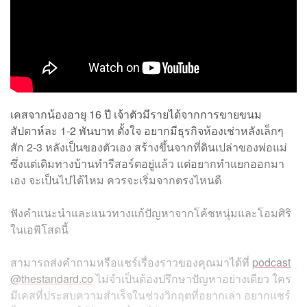
เคสจากน้องอายุ 16 ปี เจ้าตัวมีรายได้จากการขายขนม
สัปดาห์ละ 1-2 พันบาท ตั้งใจ อยากมีธุรกิจห้องเช่าหลังเล็กๆ
สัก 2-3 หลังเป็นของตัวเอง สร้างขึ้นจากที่ดินเปล่าของพ่อแม่
ซึ่งแต่เดิมทางบ้านทำรีสอร์ตอยู่แล้ว แต่อยากทำแยกออกมา
เอง จะเป็นไปได้ไหม ควรจะเริ่มจากตรงไหนดี
ฟังคำแนะนำและแนวทางแก้ปัญหาจากโค้ชหนุ่มและโอมศิริ
ในเอพิโสดนี้
สามารถส่งคำถามหรือแชร์เรื่องราวของคุณมาได้ที่
podcast
@thestandard.co
ไม่จำเป็นต้องปรึกษาปัญหาอย่างเดียว ใคร
มีเคสที่ประสบความสำเร็จในช่วงวิกฤตที่อยากเล่า อยากแชร์