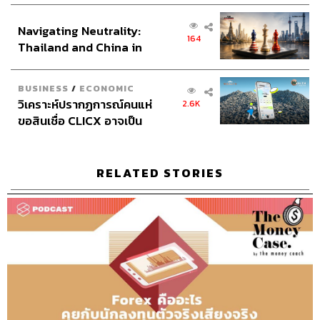
TMC
ส่วนยุทธศาสตร์ไทย –
Navigating Neutrality:
อินโดนีเซีย
164
Thailand and China in
the Age of a New Global
Order
BUSINESS
/
ECONOMIC
วิเคราะห์ปรากฏการณ์คนแห่
2.6K
ขอสินเชื่อ CLICX อาจเป็น
เพียงยอดภูเขาน้ำแข็ง ของ
85
ปัญหาหนี้ครัวเรือนไทยที่ถูก
ซุกไว้
RELATED STORIES
ABOUT THE HOST
THE STANDARD PODCAST
ทีมงาน THE STANDARD PODCAST