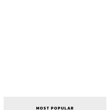
Credits
The Host จักรพงษ์ เมษพันธุ์
The Co-host โอมศิริ วีระกุล
MOST POPULAR