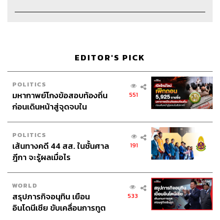
Show Creator จักรพงษ์ เมษพันธุ์
Show Producer เชษฐพงศ์ ชูประดิษฐ์
Sound Designer & Engineer กฤตพล จียะเกียรติ
Art Director อนงค์นาฏ วิวัฒนานนท์
EDITOR'S PICK
Proofreader พรนภัส ชำนาญค้า
Webmaster ไชยพร ศิริกลการ
POLITICS
Social Media Admin สุทธกิตติ์​ สุทธาวรรณกุล, ธิติกร ลิ้ม
มหากาพย์โกงข้อสอบท้องถิ่น
551
ทองมณี, ณัฐชัย ตั้งวงศ์วิวัฒน์
ก่อนเดินหน้าสู่จุดจบใน
Archive Officer ชริน จำปาวัน
สัปดาห์นี้
Intern เอกราช มอเซอร์
POLITICS
เส้นทางคดี 44 สส. ในชั้นศาล
191
ฎีกา จะรู้ผลเมื่อไร
TAGS:
โค้ชการเงิน
แนวคิดทางการเงิน
WORLD
The Money Case
The Money Coach
Podcast
สรุปภารกิจอนุทิน เยือน
533
#จักรพงษ์ เมษพันธุ์
ลงทุน
โอมศิริ วีระกุล
เงิน
อินโดนีเซีย ขับเคลื่อนการทูต
ทำบ้านเช่า
ปัญหาการเงิน
บทเรียน
พอดแคสต์
เศรษฐกิจเชิงรุก ประกาศหุ้น