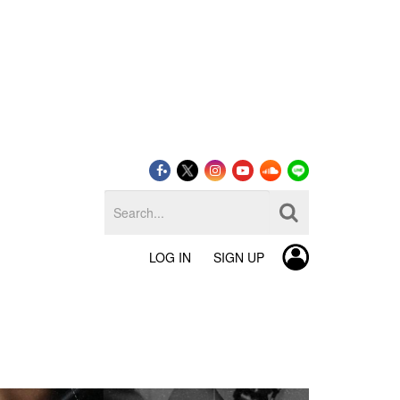
LOG IN
SIGN UP