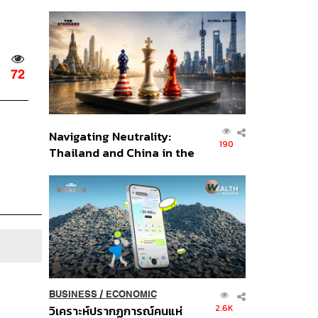
เศรษฐกิจเชิงรุก ประกาศหุ้น
ส่วนยุทธศาสตร์ไทย –
อินโดนีเซีย
72
Navigating Neutrality:
190
Thailand and China in the
Age of a New Global
Order
BUSINESS
/
ECONOMIC
2.6K
วิเคราะห์ปรากฏการณ์คนแห่