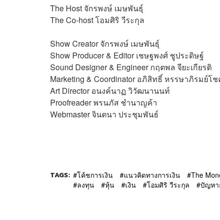
The Host
จักรพงษ์ เมษพันธุ์
The Co-host
โอมศิริ วีระกุล
Show Creator
จักรพงษ์ เมษพันธุ์
Show Producer & Editor
เชษฐพงศ์ ชูประดิษฐ์
Sound Designer & Engineer
กฤตพล จียะเกียรติ
Marketing & Coordinator
อภิสิทธิ์​ หรรษาภิรมย์โช
Art Director
อนงค์นาฏ วิวัฒนานนท์
Proofreader
พรนภัส ชำนาญค้า
Webmaster
จินตนา ประชุมพันธ์
TAGS:
โค้ชการเงิน
แนวคิดทางการเงิน
The Mon
ลงทุน
หุ้น
เงิน
โอมศิริ วีระกุล
ปัญหา