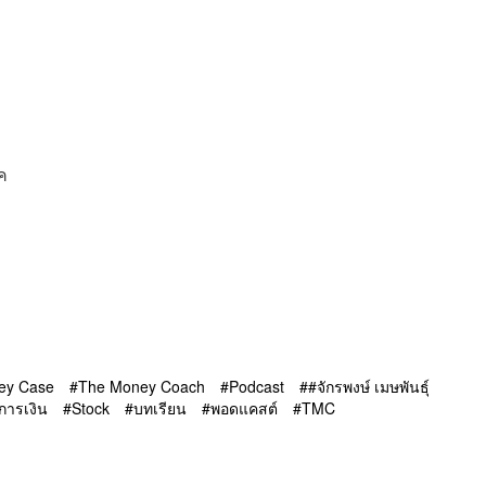
ค
ey Case
The Money Coach
Podcast
#จักรพงษ์ เมษพันธุ์
การเงิน
Stock
บทเรียน
พอดแคสต์
TMC