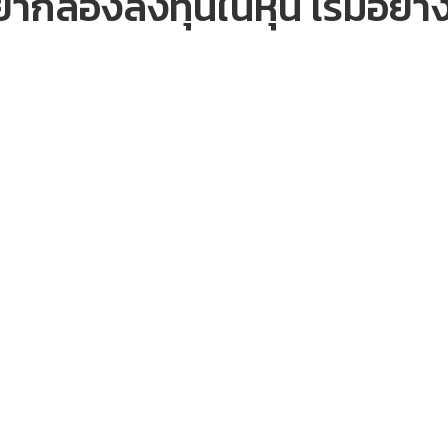
ยากลองลงทุนในหุ้น เริ่มอย่า