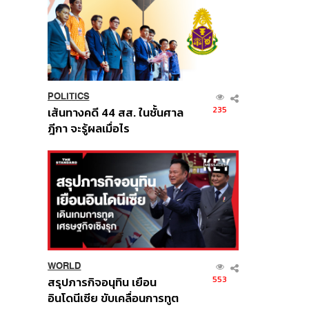
POLITICS
235
เส้นทางคดี 44 สส. ในชั้นศาล
ฎีกา จะรู้ผลเมื่อไร
WORLD
553
สรุปภารกิจอนุทิน เยือน
อินโดนีเซีย ขับเคลื่อนการทูต