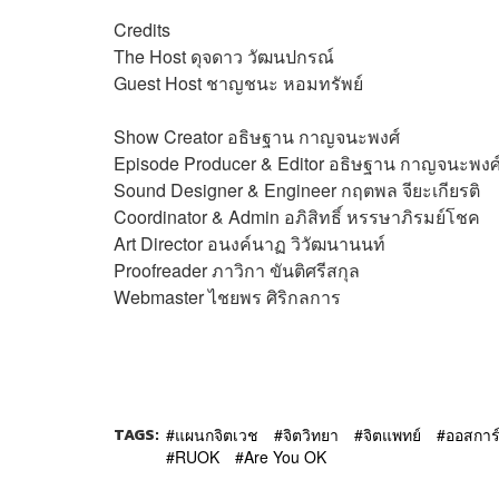
Credits
The Host
ดุจดาว วัฒนปกรณ์
Guest Host
ชาญชนะ หอมทรัพย์
Show Creator
อธิษฐาน กาญจนะพงศ์
Episode Producer & Editor
อธิษฐาน กาญจนะพงศ
Sound Designer & Engineer
กฤตพล จียะเกียรติ
Coordinator & Admin
อภิสิทธิ์​ หรรษาภิรมย์โชค
Art Director
อนงค์นาฏ วิวัฒนานนท์
Proofreader
ภาวิกา ขันติศรีสกุล
Webmaster
ไชยพร ศิริกลการ
TAGS:
แผนกจิตเวช
จิตวิทยา
จิตแพทย์
ออสการ
RUOK
Are You OK