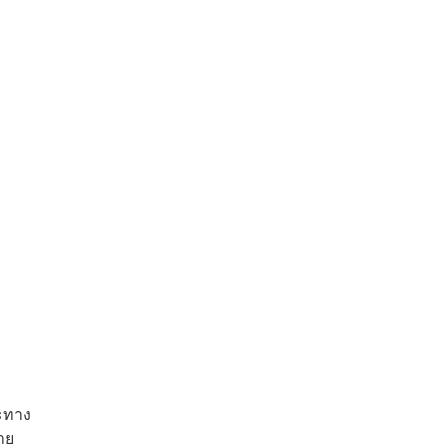
วะทาง
าย