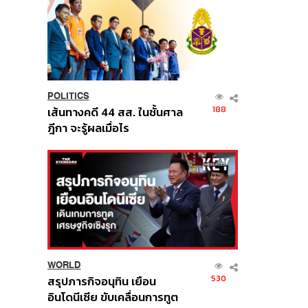
POLITICS
188
เส้นทางคดี 44 สส. ในชั้นศาล
ฎีกา จะรู้ผลเมื่อไร
WORLD
530
สรุปภารกิจอนุทิน เยือน
อินโดนีเซีย ขับเคลื่อนการทูต