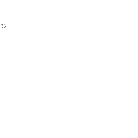
ม
ให้