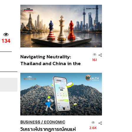
เศรษฐกิจเชิงรุก ประกาศหุ้น
ส่วนยุทธศาสตร์ไทย –
อินโดนีเซีย
134
Navigating Neutrality:
161
Thailand and China in the
Age of a New Global
Order
BUSINESS
/
ECONOMIC
2.6K
วิเคราะห์ปรากฏการณ์คนแห่