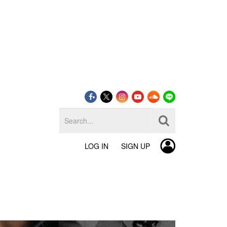
LOG IN
SIGN UP