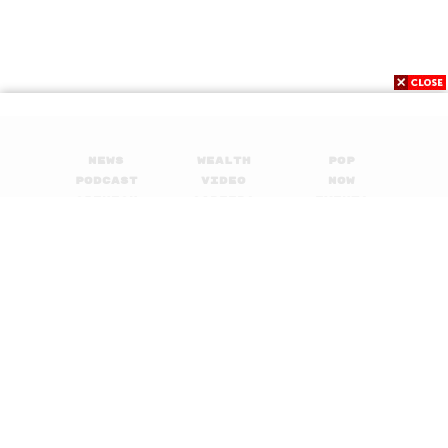
News
Wealth
Pop
Podcast
Video
Now
Opinion
Careers
Events
Privacy
About
Contact
Policy
FOR
ADVERTISING
MEMBERSHIP
© 2017-
2026
The Standard. All rights reserved.