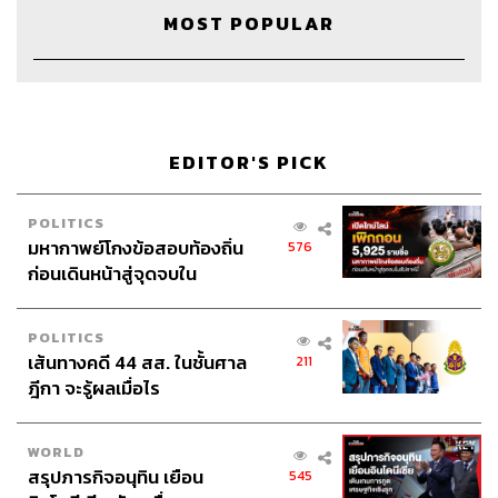
MOST POPULAR
TAGS:
Podcast
TheStandardPodcast
readery
หนังสือ
งานสัปดาห์หนังสือ
งานมหกรรมหนังสือ
EDITOR'S PICK
POLITICS
มหากาพย์โกงข้อสอบท้องถิ่น
576
ก่อนเดินหน้าสู่จุดจบใน
สัปดาห์นี้
POLITICS
157
เส้นทางคดี 44 สส. ในชั้นศาล
211
ฎีกา จะรู้ผลเมื่อไร
ABOUT THE HOST
WORLD
THE STANDARD PODCAST
สรุปภารกิจอนุทิน เยือน
545
ทีมงาน THE STANDARD PODCAST