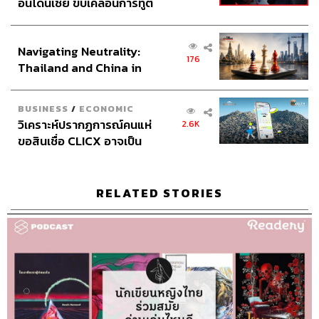
อินโดนีเซีย ขับเคลื่อนการทูต
เศรษฐกิจเชิงรุก ประกาศหุ้น
ส่วนยุทธศาสตร์ไทย –
Navigating Neutrality:
อินโดนีเซีย
176
Thailand and China in
the Age of a New Global
Order
BUSINESS
/
ECONOMIC
วิเคราะห์ปรากฏการณ์คนแห่
2.6K
ขอสินเชื่อ CLICX อาจเป็น
เพียงยอดภูเขาน้ำแข็ง ของ
ปัญหาหนี้ครัวเรือนไทยที่ถูก
ซุกไว้
RELATED STORIES