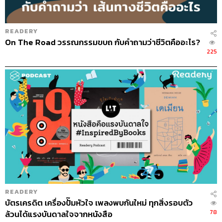
READERY
On The Road วรรณกรรมขบถ กับคำถามว่าชีวิตคืออะไร?
225
READERY
บัตรเครดิต เครื่องปั๊มหัวใจ เพลงพบกันใหม่ ทุกสิ่งรอบตัว
78
ล้วนได้แรงบันดาลใจจากหนังสือ