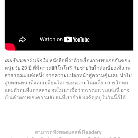
ผมเรียกเขาว่าเน็กไท
หนังสือที่ว่าด้วยเรื่องการพบเจอกันของ
หนุ่มวัย 20 ปี ที่มีภาวะฮิกิโกโมริ กับชายวัยใกล้เกษียณที่สวน
สาธารณะแห่งหนึ่ง จากความแปลกหน้าสู่ความคุ้นเคย นำไป
สู่บทสนทนาที่แลกเปลี่ยนโลกของความโดดเดี่ยว การโกหก
และตัวตนที่แตกสลาย จนไม่น่าเชื่อว่าวรรณกรรมเล่มนี้ อาจ
เป็นคำตอบของความสับสนที่เรากำลังเผชิญอยู่ในวันนี้ก็ได้
สามารถฟังพอดแคสต์ Readery