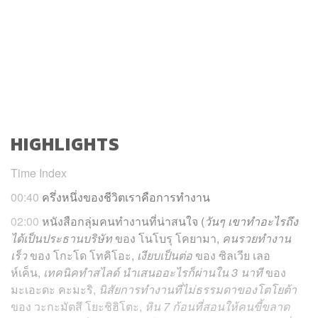
HIGHLIGHTS
Time Index
00:40
ครึ่งหนึ่งของชีวิตเราคือการทำงาน
02:00
หนังสือกลุ่มคนทำงานที่น่าสนใจ (
วันๆ เขาทำอะไรถึง
ได้เป็นประธานบริษัท
ของ โนโบรุ โคยามา,
คนรวยทำงาน
เร็ว
ของ
โกะโด โทคิโอะ
,
เงียบเป็นต่อ
ของ
ซิลเวีย เลอ
ห์เค็น
,
เทคนิคทำสไลด์ นำเสนออะไรก็ผ่านใน 3 นาที
ของ
มะเอะดะ คะมะริ,
นิสัยการทำงานที่ไม่ธรรมดาของโตโยต้า
ของ วะกะมัตสึ โยะชิฮิโตะ,
หิน 7 ก้อนที่สอนให้คนขี้ขลาด