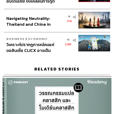
อินโดนีเซีย ขับเคลื่อนการทูต
เศรษฐกิจเชิงรุก ประกาศหุ้น
ส่วนยุทธศาสตร์ไทย –
Navigating Neutrality:
อินโดนีเซีย
174
Thailand and China in
the Age of a New Global
Order
BUSINESS
/
ECONOMIC
วิเคราะห์ปรากฏการณ์คนแห่
2.6K
ขอสินเชื่อ CLICX อาจเป็น
เพียงยอดภูเขาน้ำแข็ง ของ
ปัญหาหนี้ครัวเรือนไทยที่ถูก
ซุกไว้
RELATED STORIES