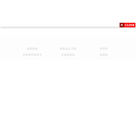
News
Wealth
Pop
Podcast
Video
Now
Opinion
Careers
Events
Privacy
About
Contact
Policy
FOR
ADVERTISING
MEMBERSHIP
© 2017-
2026
The Standard. All rights reserved.