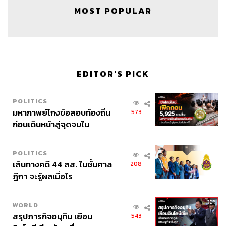
งานหนังสือ
Podcast
​ ศูนย์สิริกิติ์
MOST POPULAR
TheStandardPodcast
การอ่าน
อ่านหนังสือ
Super Productive
readery
อิคิไก
การทำงาน
แพสชัน
EDITOR'S PICK
POLITICS
มหากาพย์โกงข้อสอบท้องถิ่น
573
ก่อนเดินหน้าสู่จุดจบใน
287
สัปดาห์นี้
POLITICS
เส้นทางคดี 44 สส. ในชั้นศาล
208
ABOUT THE HOST
ฎีกา จะรู้ผลเมื่อไร
THE STANDARD PODCAST
ทีมงาน THE STANDARD PODCAST
WORLD
สรุปภารกิจอนุทิน เยือน
543