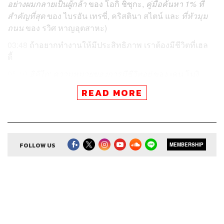
อย่างผมกลายเป็นผู้กล้า
ของ โอกิ ชิซุกะ,
คู่มือค้นหา 1% ที่
สำคัญที่สุด
ของ
ไบรอัน เทรซี่
, คริสตินา สไตน์ และ
ที่หัวมุม
ถนน
ของ รวิศ หาญอุตสาหะ)
03:48
ถ้าอยากทำงานให้มีประสิทธิภาพ เราต้องมีชีวิตที่เฮล
ตี้
05:10
อิคิไก: ความหมายของการมีชีวิตอยู่
ของ เคน โมงิ
13:23
มนุษย์ร้านสะดวกซื้อ
ของ มุราตะ ซายากะ
READ MORE
19:10
ชายร้อยปีผู้ปีนออกทางหน้าต่าง แล้วหายตัวไป
ของ
โยนาส โยนาสสัน
FOLLOW US
MEMBERSHIP
ยังอยู่ในช่วงต้นปีที่หลายคนตั้งใจทำให้ชีวิตดีมีประสิทธิภาพ
โดยเฉพาะการทำงานซึ่งถือเป็นส่วนสำคัญของชีวิต จึง
วางแผนอย่างเต็มที่เพื่อให้บรรลุเป้าหมาย
Readery Podcast
เลยอยากเอาใจช่วยให้ทุกคนประสบความสำเร็จ โดยขอ
อาสาแนะนำหนังสือที่ไม่เพียงจะทำให้ Super Productivity
แต่ชวนให้ทบทวนตัวเองย้อนไปถึงแรงบันดาลใจและหาความ
หมายของการมีชีวิต