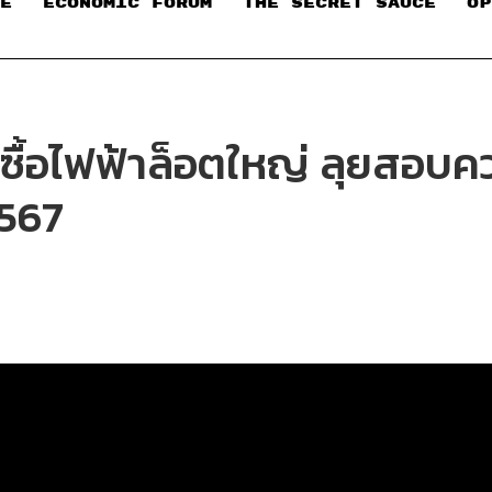
E
ECONOMIC FORUM
THE SECRET SAUCE​
OP
กซื้อไฟฟ้าล็อตใหญ่ ลุยสอบค
2567