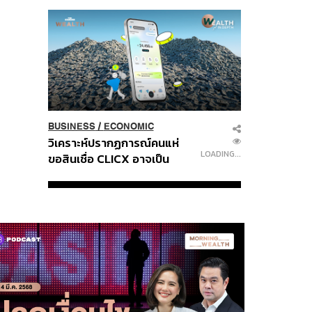
Age of a New Global
Order
BUSINESS
/
ECONOMIC
วิเคราะห์ปรากฏการณ์คนแห่
LOADING...
ขอสินเชื่อ CLICX อาจเป็น
เพียงยอดภูเขาน้ำแข็ง ของ
ปัญหาหนี้ครัวเรือนไทยที่ถูกซุก
ไว้