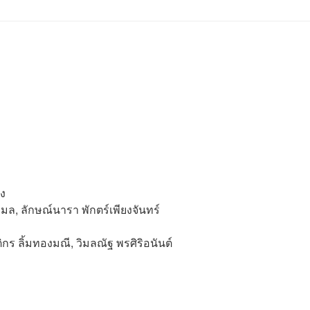
็ง
มล, ลักษณ์นารา พักตร์เพียงจันทร์
ติกร ลิ้มทองมณี, วิมลณัฐ พรศิริอนันต์