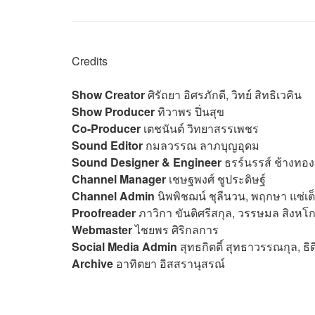
Credits
Show Creator
ศิรัถยา อิศรภักดี, วิทย์ สิทธิเวคิน
Show Producer
ทิวาพร ปิ่นสุข
Co-Producer
เตชนันต์ วิทยาสรรเพชร
Sound Editor
กมลวรรณ ลาภบุญอุดม
Sound Designer & Engineer
ธรร์นรรส์ ช้างทอง
Channel Manager
เชษฐพงศ์ ชูประดิษฐ์
Channel Admin
นิพพิชฌน์ ชุลีนวน, พฤกษา แซ่เต
Proofreader
ภาวิกา ขันติศรีสกุล, วรรษมล สิงหโก
Webmaster
ไชยพร ศิริกลการ
Social Media Admin
สุทธกิตติ์​ สุทธาวรรณกุล, ธิ
Archive
อาทิตยา อิสสรานุสรณ์