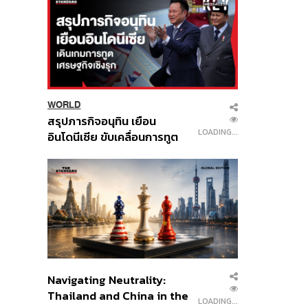
WORLD
สรุปภารกิจอนุทิน เยือน
LOADING...
อินโดนีเซีย ขับเคลื่อนการทูต
เศรษฐกิจเชิงรุก ประกาศหุ้น
ส่วนยุทธศาสตร์ไทย –
อินโดนีเซีย
Navigating Neutrality:
Thailand and China in the
LOADING...