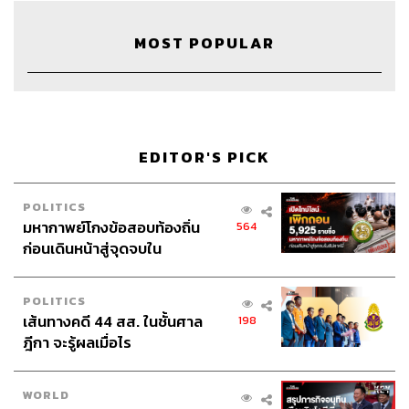
39
MOST POPULAR
ABOUT THE HOST
THE STANDARD WEALTH
สำนักข่าวเศรษฐกิจ ธุรกิจ และการลงทุน โดย
ทีมข่าว THE STANDARD
EDITOR'S PICK
POLITICS
มหากาพย์โกงข้อสอบท้องถิ่น
564
ก่อนเดินหน้าสู่จุดจบใน
สัปดาห์นี้
POLITICS
เส้นทางคดี 44 สส. ในชั้นศาล
198
ฎีกา จะรู้ผลเมื่อไร
WORLD