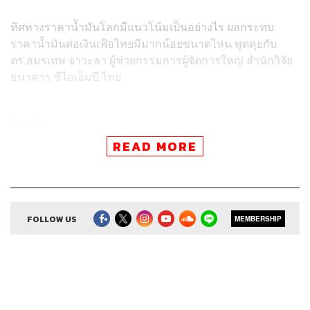
ทิศทางราคาน้ำมันโลกมีแนวโน้มเป็นอย่างไร ผลกระทบ
ราคาน้ำมันต่อเงินเฟ้อไทยมีมากน้อยขนาดไหน พูดคุยกับ
ดร.อมรเทพ จาวะลา ผู้ช่วยกรรมการผู้จัดการใหญ่ สำนักวิจัย
ธนาคาร ซีไอเอ็มบี ไทย
Credits
READ MORE
Show Creator ศิรัถยา อิศรภักดี, วิทย์ สิทธิเวคิน
Show Producer ทิวาพร ปิ่นสุข
Creative เจนจิรา เกิดมีเงิน
Sound Editor
กมลวรรณ ลาภบุญอุดม
Sound Designer & Engineer ธภัทร ตั้งวงษ์ไชย
FOLLOW US
MEMBERSHIP
Channel Manager เชษฐพงศ์ ชูประดิษฐ์
Channel Admin เอกราช มอเซอร์
Proofreader ภาวิกา ขันติศรีสกุล, วรรษมล สิงหโกมล,
ลักษณ์นารา พักตร์เพียงจันทร์
Webmaster
รพีพรรณ เกตุสมพงษ์