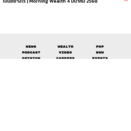
เป็นอย่างไร | Morning Wealth 4 มีนาคม 2568
News
Wealth
Pop
Podcast
Video
Now
Opinion
Careers
Events
Privacy
About
Contact
Policy
FOR
ADVERTISING
MEMBERSHIP
© 2017-
2026
The Standard. All rights reserved.