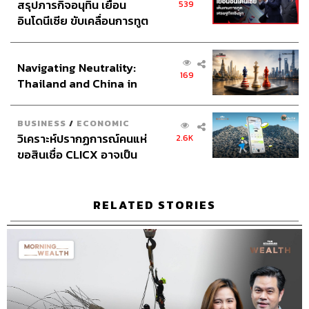
สรุปภารกิจอนุทิน เยือน
539
อินโดนีเซีย ขับเคลื่อนการทูต
เศรษฐกิจเชิงรุก ประกาศหุ้น
ส่วนยุทธศาสตร์ไทย –
Navigating Neutrality:
อินโดนีเซีย
169
Thailand and China in
the Age of a New Global
Order
BUSINESS
/
ECONOMIC
วิเคราะห์ปรากฏการณ์คนแห่
2.6K
ขอสินเชื่อ CLICX อาจเป็น
เพียงยอดภูเขาน้ำแข็ง ของ
ปัญหาหนี้ครัวเรือนไทยที่ถูก
ซุกไว้
RELATED STORIES