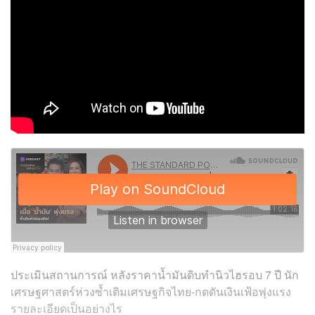
ประเมินสถานการณ์ หลังราคาน้ำมันดิบทำนิวไฮรอบ 7 ปี นัก
เศรษฐศาสตร์ห่วงซ้ำเติมเศรษฐกิจไทย-กดดันเงินเฟ้อพุ่งแรง
รายละเอียดเป็นอย่างไร