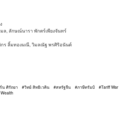
็ง
มล, ลักษณ์นารา พักตร์เพียงจันทร์
ติกร ลิ้มทองมณี, วิมลณัฐ พรศิริอนันต์
ิร์น ศิรัถยา
วิทย์ สิทธิเวคิน
สหรัฐจีน
ภาษีทรัมป์
Tariff War
 Wealth