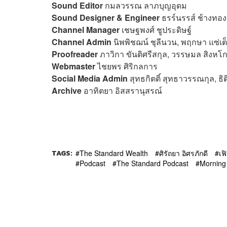
Sound Editor
กมลวรรณ ลาภบุญอุดม
Sound Designer & Engineer
ธรร์นรรส์ ช้างทอง
Channel Manager
เชษฐพงศ์ ชูประดิษฐ์
Channel Admin
นิพพิชฌน์ ชุลีนวน, พฤกษา แซ่เต
Proofreader
ภาวิกา ขันติศรีสกุล, วรรษมล สิงหโก
Webmaster
ไชยพร ศิริกลการ
Social Media Admin
สุทธกิตติ์​ สุทธาวรรณกุล, ธิ
Archive
อาทิตยา อิสสรานุสรณ์
TAGS:
The Standard Wealth
ศิรัถยา อิศรภักดี
เฟ
Podcast
The Standard Podcast
Morning