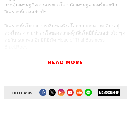
กระตุ้นเศรษฐกิจสวนกระแสโลก นักเศรษฐศาสตร์และนัก
วิเคราะห์มองอย่างไร
วิเคราะห์นโยบายการเงินของจีน โอกาสและความเสี่ยงอยู่
ตรงไหน ความน่าสนใจของตลาดหุ้นจีนในปีนี้เป็นอย่างไร พูด
คุยกับ ธณาพล อิทธินิธิภัค Head of Thai Business
BlackRock
ช่องทางติดตาม
THE STANDARD WEALTH
READ MORE
Twitter:
twitter.com/standard_wealth
Instagram:
instagram.com/thestandardwealth
Official Line:
https://lin.ee/xfPbXUP
FOLLOW US
MEMBERSHIP
Credits