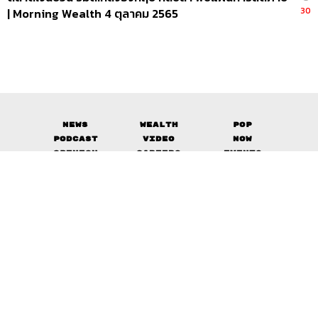
30
| Morning Wealth 4 ตุลาคม 2565
News
Wealth
Pop
Podcast
Video
Now
Opinion
Careers
Events
Privacy
About
Contact
Policy
FOR
ADVERTISING
MEMBERSHIP
© 2017-
2026
The Standard. All rights reserved.