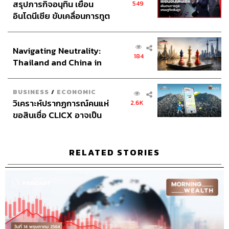
สรุปภารกิจอนุทิน เยือน
549
อินโดนีเซีย ขับเคลื่อนการทูต
เศรษฐกิจเชิงรุก ประกาศหุ้น
ส่วนยุทธศาสตร์ไทย –
Navigating Neutrality:
อินโดนีเซีย
184
Thailand and China in
the Age of a New Global
Order
BUSINESS
/
ECONOMIC
วิเคราะห์ปรากฏการณ์คนแห่
2.6K
ขอสินเชื่อ CLICX อาจเป็น
เพียงยอดภูเขาน้ำแข็ง ของ
ปัญหาหนี้ครัวเรือนไทยที่ถูก
ซุกไว้
RELATED STORIES