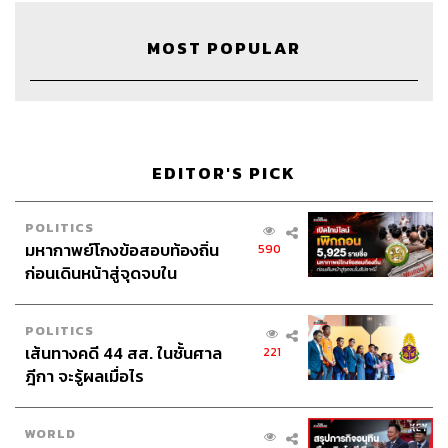
TAGS:
Economy
วิทย์ สิทธิเวคิน
The Standard Podcast
ตลาดหุ้นจีน
การลงทุน
Blackrock
จีน
MOST POPULAR
เศรษฐกิจจีน
Morning Wealth
The Standard Wealth
ศิรัถยา อิศรภักดี
Podcast
เฟิร์น ศิรัถยา
Business
Investment
EDITOR'S PICK
POLITICS
มหากาพย์โกงข้อสอบท้องถิ่น
590
ก่อนเดินหน้าสู่จุดจบใน
24
สัปดาห์นี้
POLITICS
ABOUT THE HOST
เส้นทางคดี 44 สส. ในชั้นศาล
221
ฎีกา จะรู้ผลเมื่อไร
THE STANDARD PODCAST
ทีมงาน THE STANDARD PODCAST
WORLD