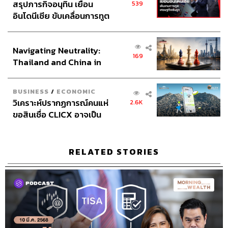
สรุปภารกิจอนุทิน เยือน
539
อินโดนีเซีย ขับเคลื่อนการทูต
เศรษฐกิจเชิงรุก ประกาศหุ้น
ส่วนยุทธศาสตร์ไทย –
Navigating Neutrality:
อินโดนีเซีย
169
Thailand and China in
the Age of a New Global
Order
BUSINESS
/
ECONOMIC
วิเคราะห์ปรากฏการณ์คนแห่
2.6K
ขอสินเชื่อ CLICX อาจเป็น
เพียงยอดภูเขาน้ำแข็ง ของ
ปัญหาหนี้ครัวเรือนไทยที่ถูก
ซุกไว้
RELATED STORIES