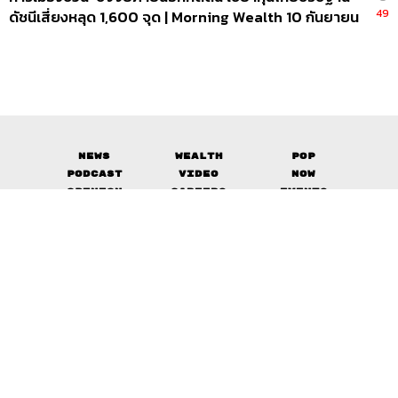
49
ดัชนีเสี่ยงหลุด 1,600 จุด | Morning Wealth 10 กันยายน
2564
News
Wealth
Pop
Podcast
Video
Now
Opinion
Careers
Events
Privacy
About
Contact
Policy
FOR
ADVERTISING
MEMBERSHIP
© 2017-
2026
The Standard. All rights reserved.