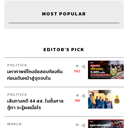
MOST POPULAR
173
ABOUT THE HOST
THE STANDARD WEALTH
EDITOR'S PICK
สำนักข่าวเศรษฐกิจ ธุรกิจ และการลงทุน โดย
ทีมข่าว THE STANDARD
POLITICS
มหากาพย์โกงข้อสอบท้องถิ่น
562
ก่อนเดินหน้าสู่จุดจบใน
สัปดาห์นี้
POLITICS
เส้นทางคดี 44 สส. ในชั้นศาล
196
ฎีกา จะรู้ผลเมื่อไร
WORLD