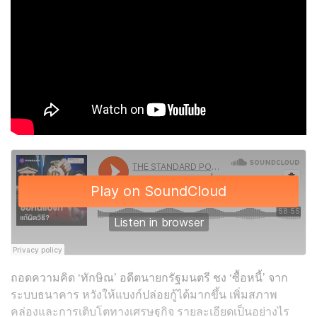
ถอดความคิด ‘ทักษิณ’ อดีตนายกรัฐมนตรี ชง ‘ซื้อหนี้’ จาก
ระบบธนาคาร หวังให้แบงก์ปล่อยกู้ได้มากขึ้น เพิ่มสภาพ
คล่องและการเติบโตทางเศรษฐกิจ รายละเอียดเป็นอย่างไร