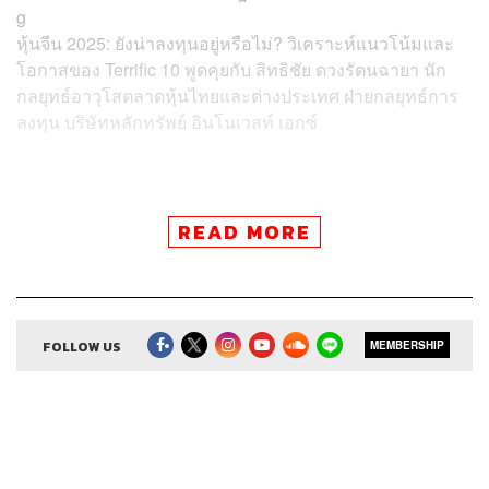
g
หุ้นจีน 2025: ยังน่าลงทุนอยู่หรือไม่? วิเคราะห์แนวโน้มและ
โอกาสของ Terrific 10 พูดคุยกับ สิทธิชัย ดวงรัตนฉายา นัก
กลยุทธ์อาวุโสตลาดหุ้นไทยและต่างประเทศ ฝ่ายกลยุทธ์การ
ลงทุน บริษัทหลักทรัพย์ อินโนเวสท์ เอกซ์
READ MORE
Credits
Show Creator
ศิรัถยา อิศรภักดี, วิทย์ สิทธิเวคิน
FOLLOW US
MEMBERSHIP
Show Producer
ทิวาพร ปิ่นสุข
Co-Producer
เตชนันต์ วิทยาสรรเพชร
Sound Editor
กมลวรรณ ลาภบุญอุดม
Sound Designer & Engineer
ธรร์นรรส์ ช้างทอง
Channel Manager
เชษฐพงศ์ ชูประดิษฐ์
Channel Admin
นิพพิชฌน์ ชุลีนวน, พฤกษา แซ่เต็ง